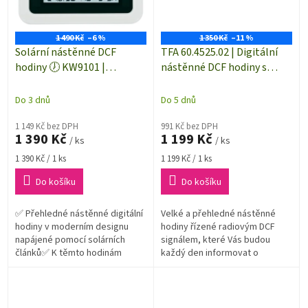
1 490 Kč
–6 %
1 350 Kč
–11 %
Solární nástěnné DCF
TFA 60.4525.02 | Digitální
hodiny 🕖 KW9101 |
nástěnné DCF hodiny s
280×190×23 mm | bílá-
měřením teploty a vlhkosti
černá
| 356 x 161 mm | bílá
Do 3 dnů
Do 5 dnů
1 149 Kč bez DPH
991 Kč bez DPH
1 390 Kč
1 199 Kč
/ ks
/ ks
Měrná
Měrná
1 390 Kč / 1 ks
1 199 Kč / 1 ks
cena:
cena:
Do košíku
Do košíku
✅ Přehledné nástěnné digitální
Velké a přehledné nástěnné
hodiny v moderním designu
hodiny řízené radiovým DCF
napájené pomocí solárních
signálem, které Vás budou
článků✅ K těmto hodinám
každý den informovat o
nebudete potřebovat již žádné
přesném čase a klimatu v
baterie
místnosti díky integrovanému
měření teploty a...