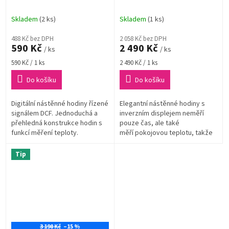
8005, 228×180×28 mm
DCF s měřením teploty
(rozměry 368 x 230 mm)
Skladem
(2 ks)
Skladem
(1 ks)
488 Kč bez DPH
2 058 Kč bez DPH
590 Kč
2 490 Kč
/ ks
/ ks
Měrná
Měrná
590 Kč / 1 ks
2 490 Kč / 1 ks
cena:
cena:
Do košíku
Do košíku
Digitální nástěnné hodiny řízené
Elegantní nástěnné hodiny s
signálem DCF. Jednoduchá a
inverzním displejem neměří
přehledná konstrukce hodin s
pouze čas, ale také
funkcí měření teploty.
měří pokojovou teplotu, takže
máte okamžitý přehled nejen o
čase, ale také o klimatu
Tip
3 198 Kč
–15 %