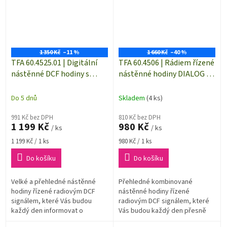
1 350 Kč
–11 %
1 660 Kč
–40 %
TFA 60.4525.01 | Digitální
TFA 60.4506 | Rádiem řízené
nástěnné DCF hodiny s
nástěnné hodiny DIALOG s
měřením teploty a vlhkosti
měřením klimatu v
| 356 x 161 mm | černá
místnosti | 260 x 220 mm
Do 5 dnů
Skladem
(4 ks)
991 Kč bez DPH
810 Kč bez DPH
1 199 Kč
980 Kč
/ ks
/ ks
Měrná
Měrná
1 199 Kč / 1 ks
980 Kč / 1 ks
cena:
cena:
Do košíku
Do košíku
Velké a přehledné nástěnné
Přehledné kombinované
hodiny řízené radiovým DCF
nástěnné hodiny řízené
signálem, které Vás budou
radiovým DCF signálem, které
každý den informovat o
Vás budou každý den přesně
přesném čase a klimatu v
informovat o nejen čase ale