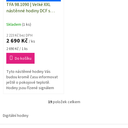
TFA 98.1090 | Velké XXL
nástěnné hodiny DCF s
měřením teploty -
420×270×45 mm
Skladem
(1 ks)
2 223 Kč bez DPH
2 690 Kč
/ ks
Měrná
2 690 Kč / 1 ks
cena:
Do košíku
Tyto nástěnné hodiny Vás
budou kromě času informovat
ještě o pokojové teplotě.
Hodiny jsou řízené signálem
DCF.
19
položek celkem
O
v
l
Digitální hodiny
á
d
Z