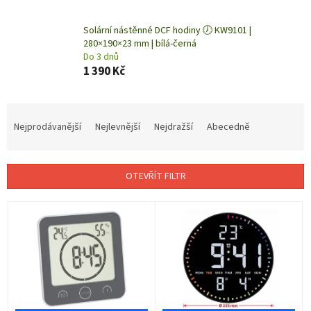
Solární nástěnné DCF hodiny 🕖 KW9101 |
280×190×23 mm | bílá-černá
Do 3 dnů
1 390 Kč
Ř
a
Nejprodávanější
Nejlevnější
Nejdražší
Abecedně
z
e
n
OTEVŘÍT FILTR
í
p
V
r
ý
o
p
d
i
u
s
k
p
t
r
ů