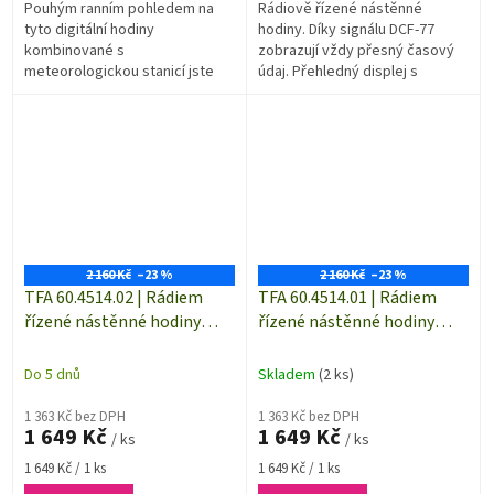
Pouhým ranním pohledem na
Rádiově řízené nástěnné
tyto digitální hodiny
hodiny. Díky signálu DCF-77
kombinované s
zobrazují vždy přesný časový
meteorologickou stanicí jste
údaj. Přehledný displej s
vždy připraveni na den. Velký
českými (celými) názvy dnů a
přehledný displej usnadňuje
data. Bezdrátový dosah
odečítání času i na...
venkovního...
2 160 Kč
–23 %
2 160 Kč
–23 %
TFA 60.4514.02 | Rádiem
TFA 60.4514.01 | Rádiem
řízené nástěnné hodiny
řízené nástěnné hodiny
BimBam | 321 x 140 mm |
BimBam | 321 x 140 mm |
bílá
černé
Do 5 dnů
Skladem
(2 ks)
1 363 Kč bez DPH
1 363 Kč bez DPH
1 649 Kč
1 649 Kč
/ ks
/ ks
Měrná
Měrná
1 649 Kč / 1 ks
1 649 Kč / 1 ks
cena:
cena: