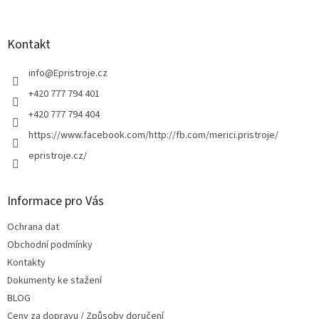
a
á
c
p
í
a
Kontakt
p
t
r
í
info
@
Epristroje.cz
v
k
+420 777 794 401
y
+420 777 794 404
v
ý
https://www.facebook.com/http://fb.com/merici.pristroje/
p
epristroje.cz/
i
s
u
Informace pro Vás
Ochrana dat
Obchodní podmínky
Kontakty
Dokumenty ke stažení
BLOG
Ceny za dopravu / Způsoby doručení