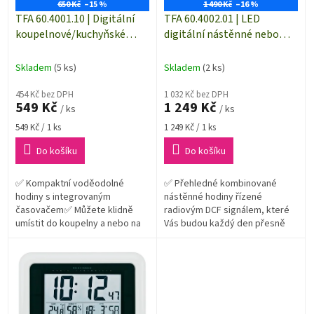
o
650 Kč
–15 %
1 490 Kč
–16 %
d
TFA 60.4001.10 | Digitální
TFA 60.4002.01 | LED
u
koupelnové/kuchyňské
digitální nástěnné nebo
k
hodiny 🕝 s časovačem ⏲️
stolní hodiny 🕙| průměr
t
255 mm | černá
Skladem
(5 ks)
Skladem
(2 ks)
ů
454 Kč bez DPH
1 032 Kč bez DPH
549 Kč
1 249 Kč
/ ks
/ ks
Měrná
Měrná
549 Kč / 1 ks
1 249 Kč / 1 ks
cena:
cena:
Do košíku
Do košíku
✅ Kompaktní voděodolné
✅ Přehledné kombinované
hodiny s integrovaným
nástěnné hodiny řízené
časovačem✅ Můžete klidně
radiovým DCF signálem, které
umístit do koupelny a nebo na
Vás budou každý den přesně
kuchyňskou linku✅ Hodiny lze
informovat o nejen čase ale
volně postavit, pověsit a díky
také klimatu v místnosti (hodiny
přísavce můžete...
mají...