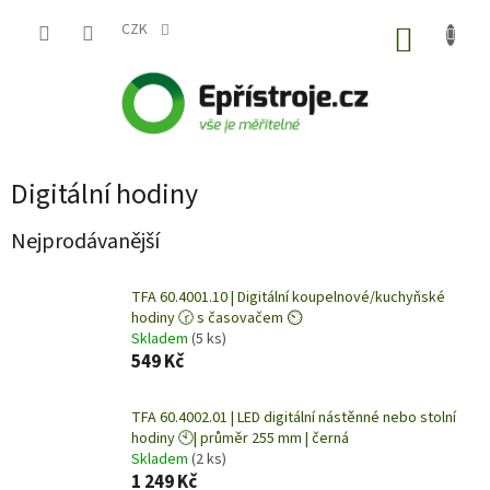
Přejít
na
CZK
NÁKUP
obsah
KOŠÍK
Digitální hodiny
Nejprodávanější
TFA 60.4001.10 | Digitální koupelnové/kuchyňské
hodiny 🕝 s časovačem ⏲️
Skladem
(5 ks)
549 Kč
TFA 60.4002.01 | LED digitální nástěnné nebo stolní
hodiny 🕙| průměr 255 mm | černá
Skladem
(2 ks)
1 249 Kč