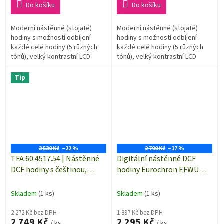
Do košíku
Do košíku
Moderní nástěnné (stojaté)
Moderní nástěnné (stojaté)
hodiny s možností odbíjení
hodiny s možností odbíjení
každé celé hodiny (5 různých
každé celé hodiny (5 různých
tónů), velký kontrastní LCD
tónů), velký kontrastní LCD
displej
displej
Tip
3 530 Kč
–22 %
2 790 Kč
–17 %
TFA 60.4517.54 | Nástěnné
Digitální nástěnné DCF
DCF hodiny s češtinou,
hodiny Eurochron EFWU
teploměrem a vlhkoměrem
JUMBO 102 s vnitřní a
- velikost XL
venkovní teplotou,
Skladem
(1 ks)
Skladem
(1 ks)
368×30×230 mm
2 272 Kč bez DPH
1 897 Kč bez DPH
2 749 Kč
2 295 Kč
/ ks
/ ks