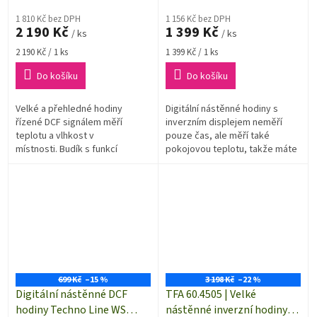
1 810 Kč bez DPH
1 156 Kč bez DPH
2 190 Kč
1 399 Kč
/ ks
/ ks
Měrná
Měrná
2 190 Kč / 1 ks
1 399 Kč / 1 ks
cena:
cena:
Do košíku
Do košíku
Velké a přehledné hodiny
Digitální nástěnné hodiny s
řízené DCF signálem měří
inverzním displejem neměří
teplotu a vlhkost v
pouze čas, ale měří také
místnosti. Budík s funkcí
pokojovou teplotu, takže máte
SNOOZE. Můžete zavěsit na
okamžitý přehled nejen o čase,
stěnu nebo postavit.
ale také o klimatu.
Automatické...
699 Kč
–15 %
3 198 Kč
–22 %
Digitální nástěnné DCF
TFA 60.4505 | Velké
hodiny Techno Line WS
nástěnné inverzní hodiny