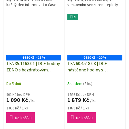
každý den informovat o čase
venkovním senzorem teploty
východu a západu slunce a také
pomocí kterého Vás informují,
o fázích měsíce.
jaká je teplota venku. Budík s
Tip
funkcí...
1 330 Kč
–18 %
2 360 Kč
–20 %
TFA 35.1163.01 | DCF hodiny
TFA 60.4518.08 | DCF
ZENO s bezdrátovým
nástěnné hodiny s
čidlem teploty a předpovědí
bezdrátovým čidlem
počasí| dosah až 100 m |
teploty | čeština pro datum
Do 5 dnů
Skladem
(2 ks)
černá barva
a den, imitace dřeva
901 Kč bez DPH
1 553 Kč bez DPH
1 090 Kč
1 879 Kč
/ ks
/ ks
Měrná
Měrná
1 090 Kč / 1 ks
1 879 Kč / 1 ks
cena:
cena:
Do košíku
Do košíku