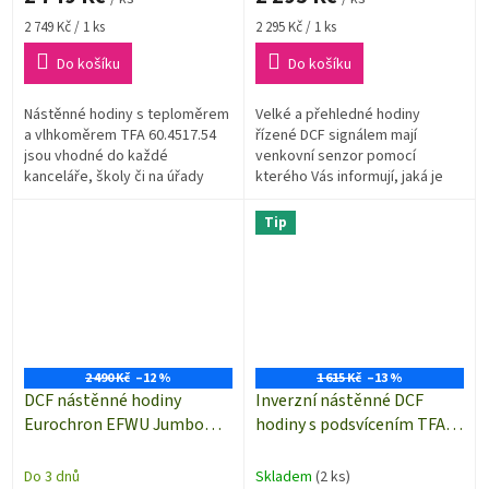
Měrná
Měrná
2 749 Kč / 1 ks
2 295 Kč / 1 ks
cena:
cena:
Do košíku
Do košíku
Nástěnné hodiny s teploměrem
Velké a přehledné hodiny
a vlhkoměrem TFA 60.4517.54
řízené DCF signálem mají
jsou vhodné do každé
venkovní senzor pomocí
kanceláře, školy či na úřady
kterého Vás informují, jaká je
atd.Pro zobrazení dnů v týdnu a
teplota venku. Budík s funkcí
datum lze nastavit češtinu.
SNOOZE.
Tip
2 490 Kč
–12 %
1 615 Kč
–13 %
DCF nástěnné hodiny
Inverzní nástěnné DCF
Eurochron EFWU Jumbo
hodiny s podsvícením TFA
100, černá, 370×230×30 mm
60.4508, 185×230×31 mm,
černá
Do 3 dnů
Skladem
(2 ks)