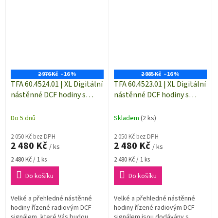
místnosti díky integrovanému
také klimatu v místnosti (hodiny
měření teploty a...
mají...
2 976 Kč
–16 %
2 985 Kč
–16 %
TFA 60.4524.01 | XL Digitální
TFA 60.4523.01 | XL Digitální
nástěnné DCF hodiny s
nástěnné DCF hodiny s
východem a západem
venkovní teplotou a
slunce | 360 × 235 mm
vnitřním klimatem | 360 ×
Do 5 dnů
Skladem
(2 ks)
235 mm
2 050 Kč bez DPH
2 050 Kč bez DPH
2 480 Kč
2 480 Kč
/ ks
/ ks
Měrná
Měrná
2 480 Kč / 1 ks
2 480 Kč / 1 ks
cena:
cena:
Do košíku
Do košíku
Velké a přehledné nástěnné
Velké a přehledné nástěnné
hodiny řízené radiovým DCF
hodiny řízené radiovým DCF
signálem, které Vás budou
signálem jsou dodávány s