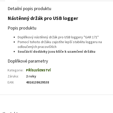
Detailní popis produktu
Nástěnný držák pro USB logger
Popis produktu
Doplňkový nástěnný držák pro USB loggery "GAR 171"
Pomocí tohoto držáku zajistíte lepší stabilitu loggeru na
odloučených pracovištích
Součástí dodávky jsou klíče k uzamčení držáku
Doplňkové parametry
Kategorie
:
PŘÍSLUŠENSTVÍ
Záruka
:
2 roky
EAN
:
4016138629538
Z
á
p