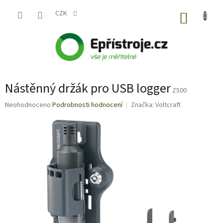
Přejít
na
CZK
NÁKUP
obsah
KOŠÍK
Nástěnný držák pro USB logger
Z500
Průměrné
Neohodnoceno
Podrobnosti hodnocení
Značka:
Voltcraft
hodnocení
produktu
je
0,0
z
5
hvězdiček.