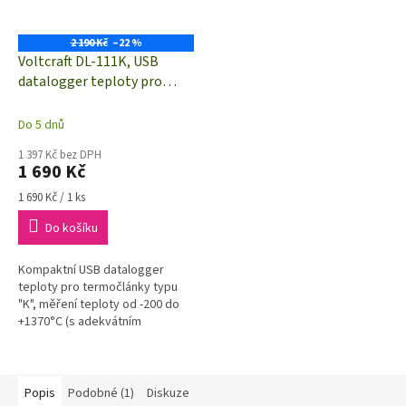
2 190 Kč
–22 %
Voltcraft DL-111K, USB
datalogger teploty pro
termočlánky typu K
Do 5 dnů
1 397 Kč bez DPH
1 690 Kč
Měrná
1 690 Kč / 1 ks
cena:
Do košíku
Kompaktní USB datalogger
teploty pro termočlánky typu
"K", měření teploty od -200 do
+1370°C (s adekvátním
teplotním čidlem)
Popis
Podobné (1)
Diskuze