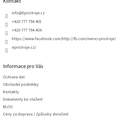
a
Kontakt
t
í
info
@
Epristroje.cz
+420 777 794 401
+420 777 794 404
https://www.facebook.com/http://fb.com/merici.pristroje/
epristroje.cz/
Informace pro Vás
Ochrana dat
Obchodní podmínky
Kontakty
Dokumenty ke stažení
BLOG
Ceny za dopravu / Způsoby doručení