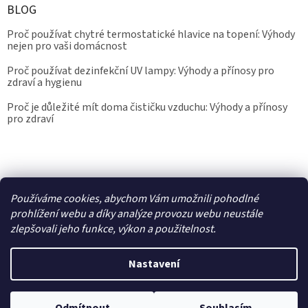
BLOG
Proč používat chytré termostatické hlavice na topení: Výhody
nejen pro vaši domácnost
Proč používat dezinfekční UV lampy: Výhody a přínosy pro
zdraví a hygienu
Proč je důležité mít doma čističku vzduchu: Výhody a přínosy
pro zdraví
Kalibrace.info
meteostanice.cz
Používáme cookies, abychom Vám umožnili pohodlné
prohlížení webu a díky analýze provozu webu neustále
zlepšovali jeho funkce, výkon a použitelnost.
Vytvořil Shoptet
Nastavení
Copyright 2026
Epřístroje.cz
. Všechna práva vyhrazena.
Upravit
nastavení cookies