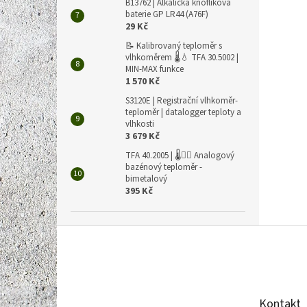
B13762 | Alkalická knoflíková
baterie GP LR44 (A76F)
29 Kč
📝 Kalibrovaný teploměr s
vlhkoměrem 🌡️💧 TFA 30.5002 |
MIN-MAX funkce
1 570 Kč
S3120E | Registrační vlhkoměr-
teploměr | datalogger teploty a
vlhkosti
3 679 Kč
TFA 40.2005 | 🌡️🏊‍♀️ Analogový
bazénový teploměr -
bimetalový
395 Kč
Z
á
p
a
t
Kontakt