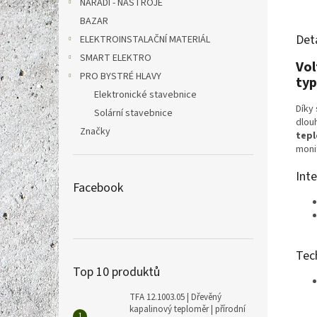
NÁŘADÍ - NÁSTROJE
BAZAR
Det
ELEKTROINSTALAČNÍ MATERIÁL
SMART ELEKTRO
Vol
PRO BYSTRÉ HLAVY
ty
Elektronické stavebnice
Díky 
Solární stavebnice
dlou
Značky
tepl
moni
Int
Facebook
Tec
Top 10 produktů
TFA 12.1003.05 | Dřevěný
kapalinový teploměr | přírodní