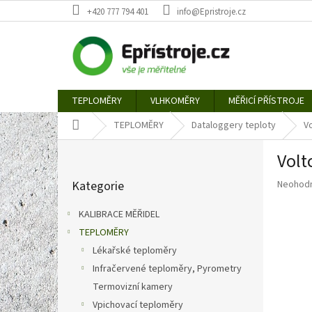
Přejít
+420 777 794 401
info@Epristroje.cz
na
obsah
TEPLOMĚRY
VLHKOMĚRY
MĚŘICÍ PŘÍSTROJE
Domů
TEPLOMĚRY
Dataloggery teploty
V
P
Volt
o
Přeskočit
s
Průměr
Kategorie
Neohod
kategorie
t
hodnoce
r
produkt
KALIBRACE MĚŘIDEL
a
je
TEPLOMĚRY
n
0,0
z
Lékařské teploměry
n
5
í
Infračervené teploměry, Pyrometry
hvězdič
p
Termovizní kamery
a
Vpichovací teploměry