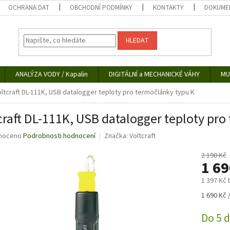
OCHRANA DAT
OBCHODNÍ PODMÍNKY
KONTAKTY
DOKUMEN
HLEDAT
ANALÝZA VODY / Kapalin
DIGITÁLNÍ a MECHANICKÉ VÁHY
MU
oltcraft DL-111K, USB datalogger teploty pro termočlánky typu K
craft DL-111K, USB datalogger teploty pro
né
noceno
Podrobnosti hodnocení
Značka:
Voltcraft
ní
u
2 190 Kč
1 6
1 397 Kč
Měrná
1 690 Kč /
ek.
cena:
Do 5 