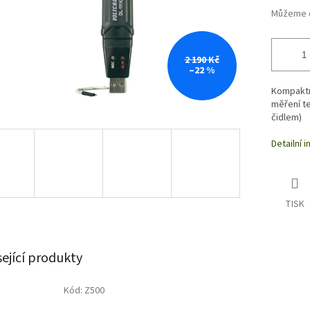
Můžeme d
2 190 Kč
–22 %
Kompaktn
měření te
čidlem)
Detailní 
TISK
sející produkty
Kód:
Z500