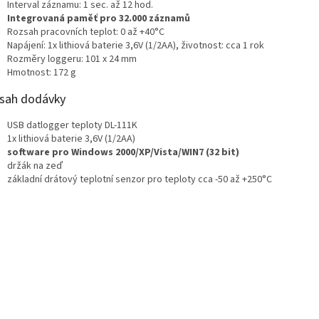
Interval záznamu: 1 sec. až 12 hod.
Integrovaná paměť pro 32.000 záznamů
Rozsah pracovních teplot: 0 až +40°C
Napájení: 1x lithiová baterie 3,6V (1/2AA), životnost: cca 1 rok
Rozměry loggeru: 101 x 24 mm
Hmotnost: 172 g
sah dodávky
USB datlogger teploty DL-111K
1x lithiová baterie 3,6V (1/2AA)
software pro Windows 2000/XP/Vista/WIN7 (32 bit)
držák na zeď
základní drátový teplotní senzor pro teploty cca -50 až +250°C