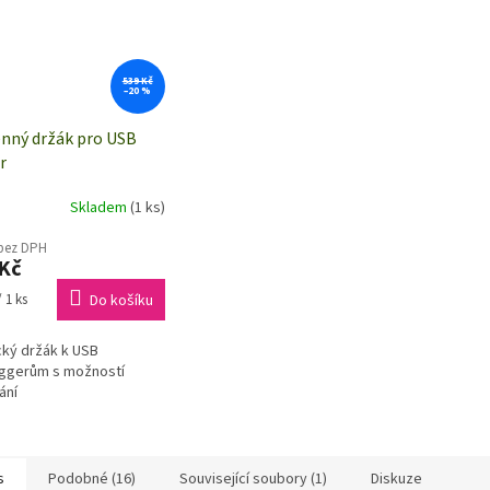
539 Kč
–20 %
nný držák pro USB
r
Skladem
(1 ks)
 bez DPH
Kč
 1 ks
Do košíku
cký držák k USB
oggerům s možností
ání
s
Podobné (16)
Související soubory (1)
Diskuze