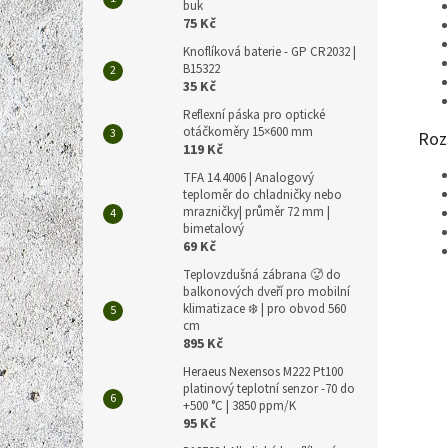
buk
75 Kč
Knoflíková baterie - GP CR2032 |
B15322
35 Kč
Reflexní páska pro optické
otáčkoměry 15×600 mm
Roz
119 Kč
TFA 14.4006 | Analogový
teploměr do chladničky nebo
mrazničky| průměr 72 mm |
bimetalový
69 Kč
Teplovzdušná zábrana 🥵 do
balkonových dveří pro mobilní
klimatizace ❄️ | pro obvod 560
cm
895 Kč
Heraeus Nexensos M222 Pt100
platinový teplotní senzor -70 do
+500 °C | 3850 ppm/K
95 Kč