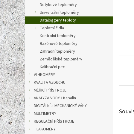
n
Dotykové teploměry
e
Univerzální teploměry
l
Dataloggery teploty
Teplotní čidla
Kontrolní teploměry
Bazénové teploměry
Zahradní teploměry
Zemědělské teploměry
Kalibrační pec
VLHKOMĚRY
KVALITA VZDUCHU
MĚŘICÍ PŘÍSTROJE
ANALÝZA VODY / Kapalin
DIGITÁLNÍ a MECHANICKÉ VÁHY
Souvi
MULTIMETRY
REGULAČNÍ PŘÍSTROJE
TLAKOMĚRY