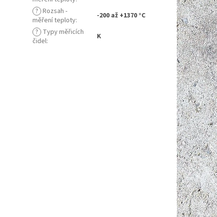
?
Rozsah -
-200 až +1370 °C
měření teploty
:
?
Typy měřicích
K
čidel
: