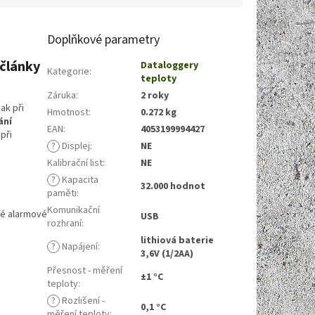
Doplňkové parametry
očlánky
Dataloggery
Kategorie
:
teploty
Záruka
:
2 roky
ak při
Hmotnost
:
0.272 kg
ání
EAN
:
4053199994427
při
?
Displej
:
NE
Kalibrační list
:
NE
?
Kapacita
32.000 hodnot
paměti
:
Komunikační
ené alarmové
USB
rozhraní
:
lithiová baterie
?
Napájení
:
3,6V (1/2AA)
Přesnost - měření
±1 °C
teploty
:
?
Rozlišení -
0,1 °C
měření teploty
: