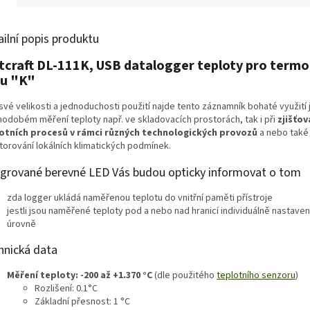
ailní popis produktu
tcraft DL-111K, USB datalogger teploty pro term
pu "K"
své velikosti a jednoduchosti použití najde tento záznamník bohaté využití j
hodobém měření teploty např. ve skladovacích prostorách, tak i při
zjišťov
otních procesů v rámci různých technologických provozů
a nebo také 
torování lokálních klimatických podmínek.
egrované berevné LED Vás budou opticky informovat o tom
zda logger ukládá naměřenou teplotu do vnitřní paměti přístroje
jestli jsou naměřené teploty pod a nebo nad hranicí individuálně nastav
úrovně
hnická data
Měření teploty: -200 až +1.370 °C
(dle použitého
teplotního senzoru
)
Rozlišení: 0.1°C
Základní přesnost: 1 °C