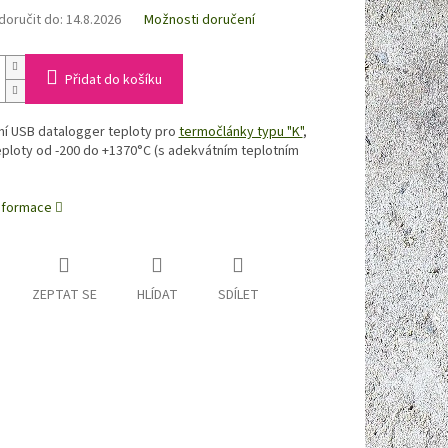
oručit do:
14.8.2026
Možnosti doručení
Přidat do košíku
í USB datalogger teploty pro
termočlánky typu "K"
,
ploty od -200 do +1370°C (s adekvátním teplotním
informace
ZEPTAT SE
HLÍDAT
SDÍLET