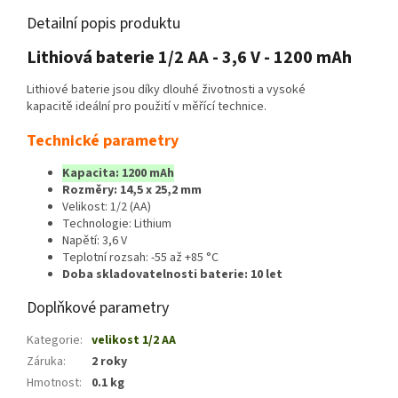
Detailní popis produktu
Lithiová baterie 1/2 AA - 3,6 V - 1200 mAh
Lithiové baterie jsou díky dlouhé životnosti a vysoké
kapacitě ideální pro použití v měřící technice.
Technické parametry
Kapacita: 1200 mAh
Rozměry: 14,5 x 25,2 mm
Velikost: 1/2 (AA)
Technologie: Lithium
Napětí: 3,6 V
Teplotní rozsah: -55 až +85 °C
Doba skladovatelnosti baterie: 10 let
Doplňkové parametry
Kategorie
:
velikost 1/2 AA
Záruka
:
2 roky
Hmotnost
:
0.1 kg