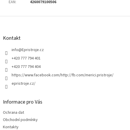
EAN
:
4260079100506
Z
á
p
a
Kontakt
t
í
info
@
Epristroje.cz
+420 777 794 401
+420 777 794 404
https://www.facebook.com/http://fb.com/merici.pristroje/
epristroje.cz/
Informace pro Vás
Ochrana dat
Obchodní podmínky
Kontakty