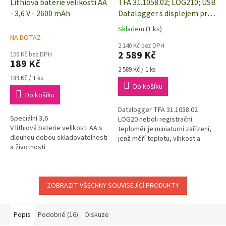
Lithiová baterie velikosti AA
TFA 31.1058.02; LOG210; USB
- 3,6 V - 2600 mAh
Datalogger s displejem pro
měření teploty, vlhkosti,
Skladem
(1 ks)
Průměrné
PDF výstup
NA DOTAZ
hodnocení
2 140 Kč bez DPH
produktu
2 589 Kč
156 Kč bez DPH
je
189 Kč
5,0
Měrná
2 589 Kč / 1 ks
Měrná
cena:
z
189 Kč / 1 ks
cena:
Do košíku
5
Do košíku
hvězdiček.
Datalogger TFA 31.1058.02
Speciální 3,6
LOG20 neboli registrační
V lithiová baterie velikosti AA s
teploměr je miniaturní zařízení,
dlouhou dobou skladovatelnosti
jenž měří teplotu, vlhkost a
a životnosti
rosný bod v uživatelsky
nastavitelném intervalu. Je
schopné...
ZOBRAZIT VŠECHNY SOUVISEJÍCÍ PRODUKTY
Popis
Podobné (16)
Diskuze