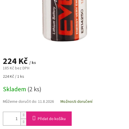
224 Kč
/ ks
185 Kč bez DPH
Měrná
224 Kč / 1 ks
cena:
Skladem
(2 ks)
Můžeme doručit do:
11.8.2026
Možnosti doručení
Přidat do košíku