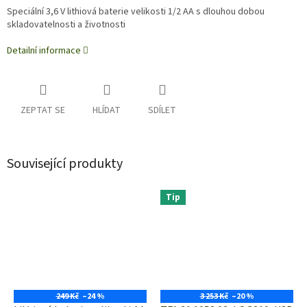
Speciální 3,6 V lithiová baterie velikosti 1/2 AA s dlouhou dobou
skladovatelnosti a životnosti
Detailní informace
ZEPTAT SE
HLÍDAT
SDÍLET
Související produkty
Tip
249 Kč
–24 %
3 253 Kč
–20 %