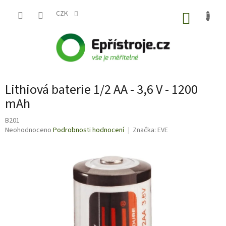
Přejít
na
CZK
NÁKUP
obsah
KOŠÍK
Lithiová baterie 1/2 AA - 3,6 V - 1200
mAh
B201
Průměrné
Neohodnoceno
Podrobnosti hodnocení
Značka:
EVE
hodnocení
produktu
je
0,0
z
5
hvězdiček.