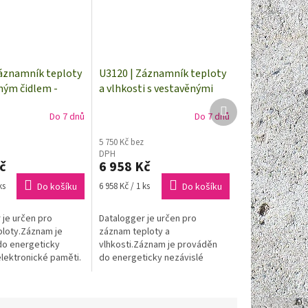
Záznamník teploty
U3120 | Záznamník teploty
ným čidlem -
a vlhkosti s vestavěnými
datalogger
čidly
Další
Do 7 dnů
Do 7 dnů
produkt
5 750 Kč bez
DPH
č
6 958 Kč
Měrná
ks
Do košíku
6 958 Kč / 1 ks
Do košíku
cena:
 je určen pro
Datalogger je určen pro
loty.Záznam je
záznam teploty a
do energeticky
vlhkosti.Záznam je prováděn
elektronické paměti.
do energeticky nezávislé
kdykoli přenést do
elektronické paměti. Údaje lze
očítače přes
kdykoli přenést do osobního
-C.V...
počítače přes rozhraní...