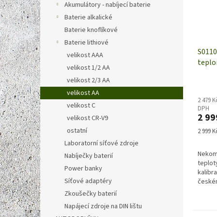
Akumulátory - nabíjecí baterie
Baterie alkalické
Baterie knoflíkové
Baterie lithiové
S0110
velikost AAA
teplo
velikost 1/2 AA
displ
velikost 2/3 AA
velikost AA
2 479 K
velikost C
DPH
2 99
velikost CR-V9
ostatní
Měrná
2 999 Kč
cena:
Laboratorní síťové zdroje
Nekom
Nabíječky baterií
teplot
Power banky
kalibr
Síťové adaptéry
české
Datalo
Zkoušečky baterií
12830,
Napájecí zdroje na DIN lištu
Třída 1