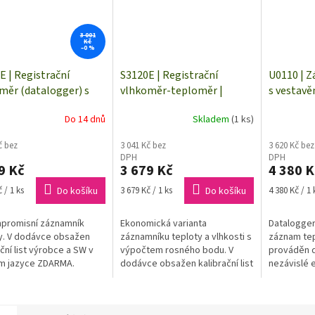
3 001
Kč
–0 %
E | Registrační
S3120E | Registrační
U0110 | 
měr (datalogger) s
vlhkoměr-teploměr |
s vestavě
ejem Comet
datalogger teploty a
teplotní 
Do 14 dnů
Skladem
(1 ks)
vlhkosti
č bez
3 041 Kč bez
3 620 Kč bez
DPH
DPH
9 Kč
3 679 Kč
4 380 K
Měrná
Měrná
 / 1 ks
Do košíku
3 679 Kč / 1 ks
Do košíku
4 380 Kč / 1 
cena:
cena:
promisní záznamník
Ekonomická varianta
Datalogger
y. V dodávce obsažen
záznamníku teploty a vlhkosti s
záznam tep
ační list výrobce a SW v
výpočtem rosného bodu. V
prováděn 
m jazyce ZDARMA.
dodávce obsažen kalibrační list
nezávislé 
gger splňuje ČSN EN
výrobce a SW v českém jazyce
Údaje lze 
 Třída 1 a ČSN EN 13486,
ZDARMA.
osobního p
 pro...
rozhraní USB