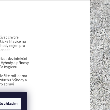
ívat chytré
ické hlavice na
ýhody nejen pro
ácnost
ívat dezinfekční
 Výhody a přínosy
í a hygienu
ůležité mít doma
vzduchu: Výhody a
ro zdraví
Souhlasím