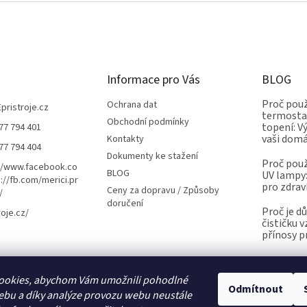
Informace pro Vás
BLOG
Proč použ
Ochrana dat
Epristroje.cz
termostat
Obchodní podmínky
topení: V
77 794 401
vaši dom
Kontakty
77 794 404
Dokumenty ke stažení
Proč použ
//www.facebook.co
BLOG
UV lampy:
://fb.com/merici.pr
pro zdrav
Ceny za dopravu / Způsoby
/
doručení
Proč je d
roje.cz/
čističku 
přínosy p
ookies, abychom Vám umožnili pohodlné
Kalibrace.info
meteostanice.cz
Odmítnout
ebu a díky analýze provozu webu neustále