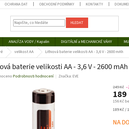
OCHRANA DAT
OBCHODNÍ PODMÍNKY
KONTAKTY
DOKUMEN
HLEDAT
ANALÝZA VODY / Kapalin
DIGITÁLNÍ a MECHANICKÉ VÁHY
MU
vé
velikost AA
Lithiová baterie velikosti AA - 3,6 V - 2600 mAh
iová baterie velikosti AA - 3,6 V - 2600 mAh
né
noceno
Podrobnosti hodnocení
Značka:
EVE
ní
u
249 Kč
–
189
156 Kč b
Měrná
189 Kč / 
ek.
cena:
NA D