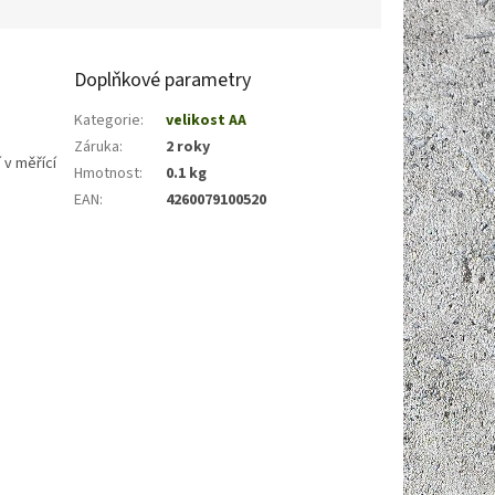
Doplňkové parametry
Kategorie
:
velikost AA
Záruka
:
2 roky
 v měřící
Hmotnost
:
0.1 kg
EAN
:
4260079100520