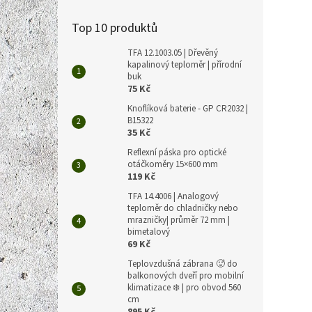
Top 10 produktů
TFA 12.1003.05 | Dřevěný
kapalinový teploměr | přírodní
buk
75 Kč
Knoflíková baterie - GP CR2032 |
B15322
35 Kč
Reflexní páska pro optické
otáčkoměry 15×600 mm
119 Kč
TFA 14.4006 | Analogový
teploměr do chladničky nebo
mrazničky| průměr 72 mm |
bimetalový
69 Kč
Teplovzdušná zábrana 🥵 do
balkonových dveří pro mobilní
klimatizace ❄️ | pro obvod 560
cm