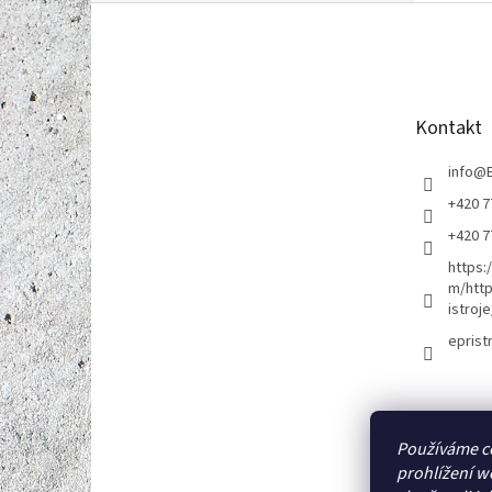
Z
á
p
a
t
Kontakt
í
info
@
+420 7
+420 7
https:
m/http
istroje
eprist
Používáme c
prohlížení w