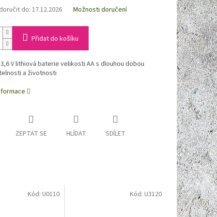
oručit do:
17.12.2026
Možnosti doručení
Přidat do košíku
 3,6 V lithiová baterie velikosti AA s dlouhou dobou
elnosti a životnosti
informace
ZEPTAT SE
HLÍDAT
SDÍLET
Kód:
U0110
Kód:
U3120