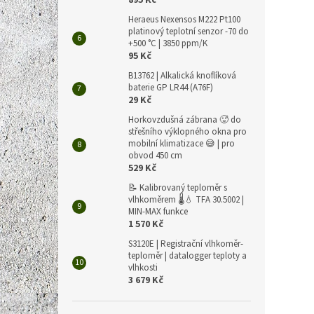
895 Kč
Heraeus Nexensos M222 Pt100
platinový teplotní senzor -70 do
+500 °C | 3850 ppm/K
95 Kč
B13762 | Alkalická knoflíková
baterie GP LR44 (A76F)
29 Kč
Horkovzdušná zábrana 🥵 do
střešního výklopného okna pro
mobilní klimatizace 😅 | pro
obvod 450 cm
529 Kč
📝 Kalibrovaný teploměr s
vlhkoměrem 🌡️💧 TFA 30.5002 |
MIN-MAX funkce
1 570 Kč
S3120E | Registrační vlhkoměr-
teploměr | datalogger teploty a
vlhkosti
3 679 Kč