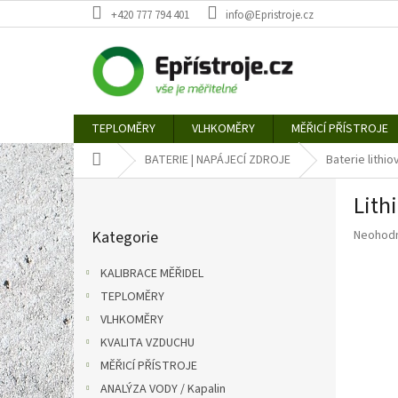
Přejít
+420 777 794 401
info@Epristroje.cz
na
obsah
TEPLOMĚRY
VLHKOMĚRY
MĚŘICÍ PŘÍSTROJE
Domů
BATERIE | NAPÁJECÍ ZDROJE
Baterie lithio
P
Lith
o
Přeskočit
s
Průměr
Kategorie
Neohod
kategorie
t
hodnoce
r
produkt
KALIBRACE MĚŘIDEL
a
je
TEPLOMĚRY
n
0,0
z
VLHKOMĚRY
n
5
í
KVALITA VZDUCHU
hvězdič
p
MĚŘICÍ PŘÍSTROJE
a
ANALÝZA VODY / Kapalin