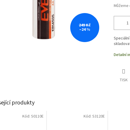
Můžeme d
249 Kč
–24 %
Speciální
skladovat
Detailní 
TISK
sející produkty
Kód:
S0110E
Kód:
S3120E