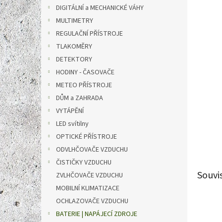
n
DIGITÁLNÍ a MECHANICKÉ VÁHY
e
MULTIMETRY
l
REGULAČNÍ PŘÍSTROJE
TLAKOMĚRY
DETEKTORY
HODINY - ČASOVAČE
METEO PŘÍSTROJE
DŮM a ZAHRADA
VYTÁPĚNÍ
LED svítilny
OPTICKÉ PŘÍSTROJE
ODVLHČOVAČE VZDUCHU
ČISTIČKY VZDUCHU
Souvi
ZVLHČOVAČE VZDUCHU
MOBILNÍ KLIMATIZACE
OCHLAZOVAČE VZDUCHU
BATERIE | NAPÁJECÍ ZDROJE