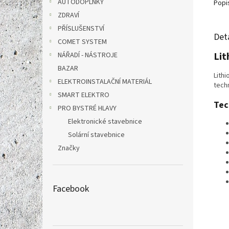
AUTODOPLŇKY
Popi
ZDRAVÍ
PŘÍSLUŠENSTVÍ
Det
COMET SYSTEM
Lit
NÁŘADÍ - NÁSTROJE
BAZAR
Lithi
ELEKTROINSTALAČNÍ MATERIÁL
tech
SMART ELEKTRO
Tec
PRO BYSTRÉ HLAVY
Elektronické stavebnice
Solární stavebnice
Značky
Facebook