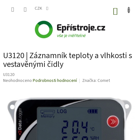
Přejít
na
CZK
NÁKUP
obsah
KOŠÍK
U3120 | Záznamník teploty a vlhkosti s
vestavěnými čidly
U3120
Průměrné
Neohodnoceno
Podrobnosti hodnocení
Značka:
Comet
hodnocení
produktu
je
0,0
z
5
hvězdiček.