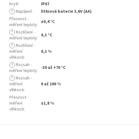
Krytí
:
IP67
?
Napájení
:
lithiová baterie 3,6V (AA)
Přesnost -
±0,4 °C
měření teploty
:
?
Rozlišení -
0,1 °C
měření teploty
:
?
Rozlišení -
měření
0,1 %
vlhkosti
:
?
Rozsah -
-30 až +70 °C
měření teploty
:
?
Rozsah -
měření
0 až 100 %
vlhkosti
:
Přesnost -
měření
±1,8 %
vlhkosti
:
Z
á