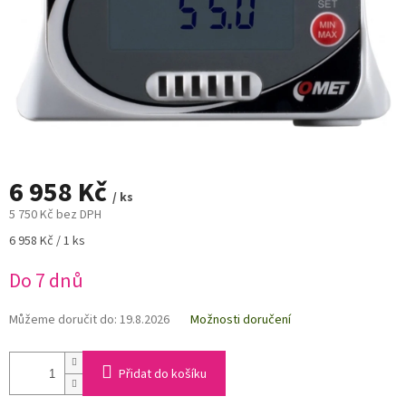
6 958 Kč
/ ks
5 750 Kč bez DPH
Měrná
6 958 Kč / 1 ks
cena:
Do 7 dnů
Můžeme doručit do:
19.8.2026
Možnosti doručení
Přidat do košíku