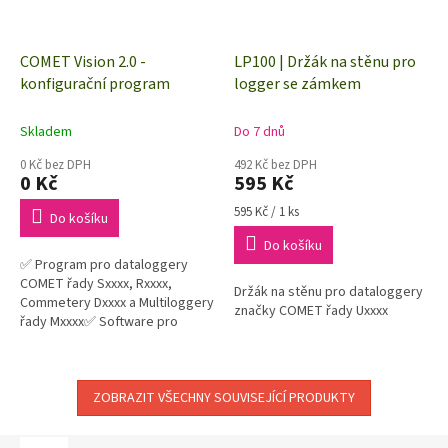
COMET Vision 2.0 -
LP100 | Držák na stěnu pro
konfigurační program
logger se zámkem
Skladem
Do 7 dnů
0 Kč bez DPH
492 Kč bez DPH
0 Kč
595 Kč
Měrná
595 Kč / 1 ks
Do košíku
cena:
Do košíku
✅ Program pro dataloggery
COMET řady Sxxxx, Rxxxx,
Držák na stěnu pro dataloggery
Commetery Dxxxx a Multiloggery
značky COMET řady Uxxxx
řady Mxxxx✅ Software pro
analýzu dat a nastavení přístrojů
COMET Vision 2.0✅ Program...
ZOBRAZIT VŠECHNY SOUVISEJÍCÍ PRODUKTY