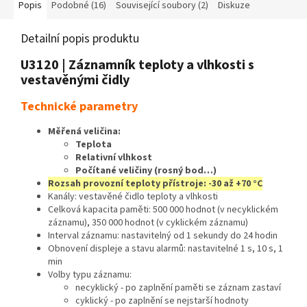
Popis
Podobné (16)
Související soubory (2)
Diskuze
Detailní popis produktu
U3120 | Záznamník teploty a vlhkosti s
vestavěnými čidly
Technické parametry
Měřená veličina:
Teplota
Relativní vlhkost
Počítané veličiny (rosný bod…)
Rozsah provozní teploty přístroje: -30 až +70 °C
Kanály: vestavěné čidlo teploty a vlhkosti
Celková kapacita paměti: 500 000 hodnot (v necyklickém
záznamu), 350 000 hodnot (v cyklickém záznamu)
Interval záznamu: nastavitelný od 1 sekundy do 24 hodin
Obnovení displeje a stavu alarmů: nastavitelné 1 s, 10 s, 1
min
Volby typu záznamu:
necyklický - po zaplnění paměti se záznam zastaví
cyklický - po zaplnění se nejstarší hodnoty