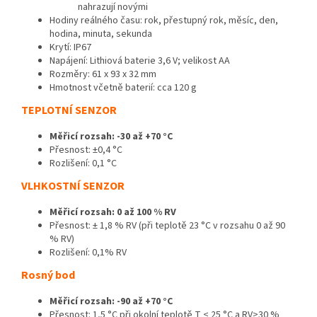
nahrazují novými
Hodiny reálného času: rok, přestupný rok, měsíc, den,
hodina, minuta, sekunda
Krytí: IP67
Napájení: Lithiová baterie 3,6 V; velikost AA
Rozměry: 61 x 93 x 32 mm
Hmotnost včetně baterií: cca 120 g
TEPLOTNÍ SENZOR
Měřicí rozsah: -30 až +70 °C
Přesnost: ±0,4 °C
Rozlišení: 0,1 °C
VLHKOSTNÍ SENZOR
Měřicí rozsah: 0 až 100 % RV
Přesnost: ± 1,8 % RV (při teplotě 23 °C v rozsahu 0 až 90
% RV)
Rozlišení: 0,1% RV
Rosný bod
Měřicí rozsah: -90 až +70 °C
Přesnost: 1,5 °C při okolní teplotě T < 25 °C a RV>30 %