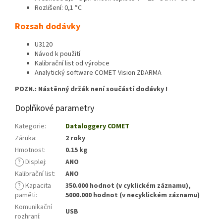
Rozlišení: 0,1 °C
Rozsah dodávky
U3120
Návod k použití
Kalibrační list od výrobce
Analytický software COMET Vision ZDARMA
POZN.: Nástěnný držák není součástí dodávky !
Doplňkové parametry
Kategorie
:
Dataloggery COMET
Záruka
:
2 roky
Hmotnost
:
0.15 kg
?
Displej
:
ANO
Kalibrační list
:
ANO
?
Kapacita
350.000 hodnot (v cyklickém záznamu),
paměti
:
5000.000 hodnot (v necyklickém záznamu)
Komunikační
USB
rozhraní
: