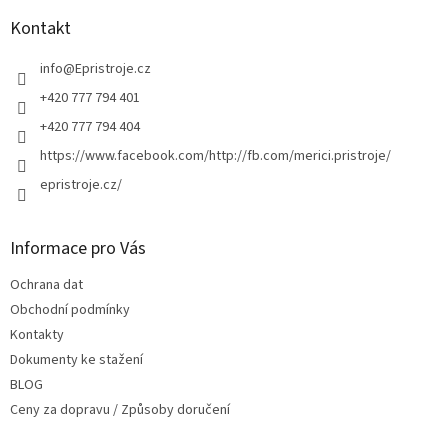
p
a
Kontakt
t
í
info
@
Epristroje.cz
+420 777 794 401
+420 777 794 404
https://www.facebook.com/http://fb.com/merici.pristroje/
epristroje.cz/
Informace pro Vás
Ochrana dat
Obchodní podmínky
Kontakty
Dokumenty ke stažení
BLOG
Ceny za dopravu / Způsoby doručení