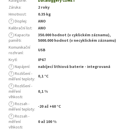
Kategorie
:
Dataloggery COMET
Záruka
:
2 roky
Hmotnost
:
0.35 kg
?
Displej
:
ANO
Kalibrační list
:
ANO
?
Kapacita
350.000 hodnot (v cyklickém záznamu),
paměti
:
5000.000 hodnot (v necyklickém záznamu)
Komunikační
USB
rozhraní
:
Krytí
:
IP67
?
Napájení
:
nabíjecí lithiová baterie - integrovaná
?
Rozlišení -
0,1 °C
měření teploty
:
?
Rozlišení -
měření
0,1 %
vlhkosti
:
?
Rozsah -
-20 až +60 °C
měření teploty
:
?
Rozsah -
měření
0 až 100 %
vlhkosti
: