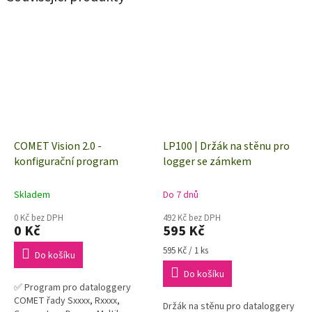
COMET Vision 2.0 -
LP100 | Držák na stěnu pro
konfigurační program
logger se zámkem
Skladem
Do 7 dnů
0 Kč bez DPH
492 Kč bez DPH
0 Kč
595 Kč
Měrná
595 Kč / 1 ks
Do košíku
cena:
Do košíku
✅ Program pro dataloggery
COMET řady Sxxxx, Rxxxx,
Držák na stěnu pro dataloggery