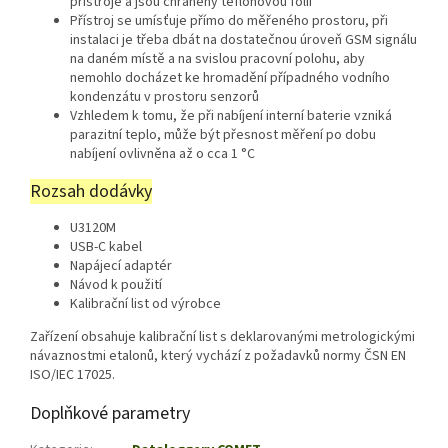
přístroje a jsou chráněny teflonovou fólií
Přístroj se umísťuje přímo do měřeného prostoru, při
instalaci je třeba dbát na dostatečnou úroveň GSM signálu
na daném místě a na svislou pracovní polohu, aby
nemohlo docházet ke hromadění případného vodního
kondenzátu v prostoru senzorů
Vzhledem k tomu, že při nabíjení interní baterie vzniká
parazitní teplo, může být přesnost měření po dobu
nabíjení ovlivněna až o cca 1 °C
Rozsah dodávky
U3120M
USB-C kabel
Napájecí adaptér
Návod k použití
Kalibrační list od výrobce
Zařízení obsahuje kalibrační list s deklarovanými metrologickými
návaznostmi etalonů, který vychází z požadavků normy ČSN EN
ISO/IEC 17025.
Doplňkové parametry