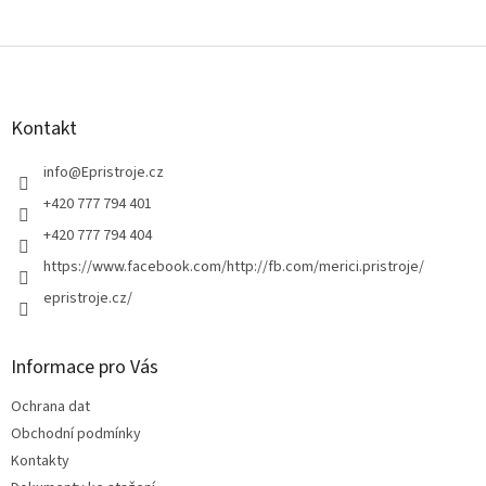
Z
á
p
a
Kontakt
t
í
info
@
Epristroje.cz
+420 777 794 401
+420 777 794 404
https://www.facebook.com/http://fb.com/merici.pristroje/
epristroje.cz/
Informace pro Vás
Ochrana dat
Obchodní podmínky
Kontakty