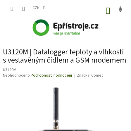
Přejít
na
CZK
NÁKUP
obsah
KOŠÍK
U3120M | Datalogger teploty a vlhkosti
s vestavěným čidlem a GSM modemem
U3120M
Průměrné
Neohodnoceno
Podrobnosti hodnocení
Značka:
Comet
hodnocení
produktu
je
0,0
z
5
hvězdiček.