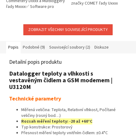
Commetery Dxxxx a Multiloggery
značky COMET řady Uxxxx
řady Mxxxx✅ Software pro
analýzu dat a nastavení přístrojů
COMET Vision 2.0✅ Program...
ZOBRAZIT VŠECHNY SOUVISEJÍCÍ PRODUKTY
Popis
Podobné (9)
Související soubory (2)
Diskuze
Detailní popis produktu
Datalogger teploty a vlhkosti s
vestavěným čidlem a GSM modemem |
U3120M
Technické parametry
Měřená veličina: Teplota, Relativní vlhkost, Počítané
veličiny (rosný bod…)
Rozsah měření teploty: -20 až +60°C
Typ konstrukce: Prostorový
Přesnost měření teploty vnitřním čidlem: ±0.4°C