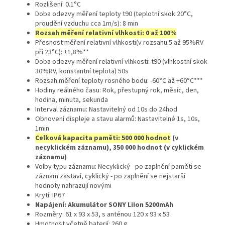
Rozlišení: 0.1°C
Doba odezvy měření teploty t90 (teplotní skok 20°C,
proudění vzduchu cca 1m/s): 8 min
Rozsah měření relativní vlhkosti: 0 až 100%
Přesnost měření relativní vlhkosti(v rozsahu 5 až 95%RV
při 23°C): ±1,8%**
Doba odezvy měření relativní vlhkosti: t90 (vlhkostní skok
30%RV, konstantní teplota) 50s
Rozsah měření teploty rosného bodu: -60°C až +60°C***
Hodiny reálného času: Rok, přestupný rok, měsíc, den,
hodina, minuta, sekunda
Interval záznamu: Nastavitelný od 10s do 24hod
Obnovení displeje a stavu alarmů: Nastavitelné 1s, 10s,
1min
Celková kapacita paměti: 500 000 hodnot
(v
necyklickém záznamu), 350 000 hodnot (v cyklickém
záznamu)
Volby typu záznamu: Necyklický - po zaplnění paměti se
záznam zastaví, cyklický - po zaplnění se nejstarší
hodnoty nahrazují novými
Krytí: IP67
Napájení: Akumulátor SONY LiIon 5200mAh
Rozměry: 61 x 93 x 53, s anténou 120 x 93 x 53
Hmotnost včetně baterií: 260 g