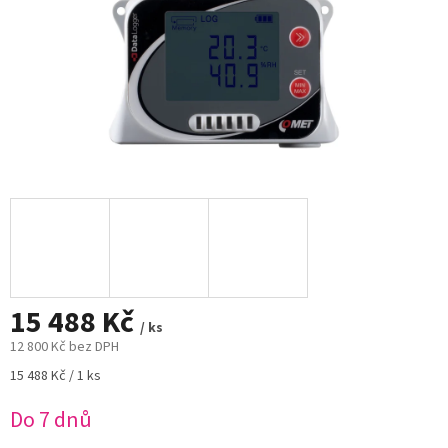
15 488 Kč
/ ks
12 800 Kč bez DPH
Měrná
15 488 Kč / 1 ks
cena:
Do 7 dnů