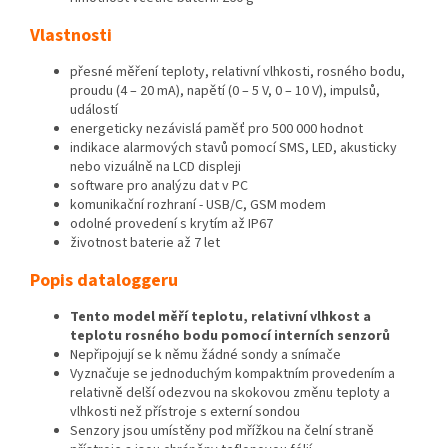
Vlastnosti
přesné měření teploty, relativní vlhkosti, rosného bodu,
proudu (4 – 20 mA), napětí (0 – 5 V, 0 – 10 V), impulsů,
událostí
energeticky nezávislá paměť pro 500 000 hodnot
indikace alarmových stavů pomocí SMS, LED, akusticky
nebo vizuálně na LCD displeji
software pro analýzu dat v PC
komunikační rozhraní - USB/C, GSM modem
odolné provedení s krytím až IP67
životnost baterie až 7 let
Popis dataloggeru
Tento model měří teplotu, relativní vlhkost a
teplotu rosného bodu pomocí interních senzorů
Nepřipojují se k němu žádné sondy a snímače
Vyznačuje se jednoduchým kompaktním provedením a
relativně delší odezvou na skokovou změnu teploty a
vlhkosti než přístroje s externí sondou
Senzory jsou umístěny pod mřížkou na čelní straně