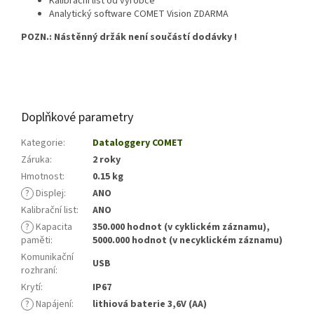
Kalibrační list od výrobce
Analytický software COMET Vision ZDARMA
POZN.: Nástěnný držák není součástí dodávky !
Doplňkové parametry
Kategorie
:
Dataloggery COMET
Záruka
:
2 roky
Hmotnost
:
0.15 kg
?
Displej
:
ANO
Kalibrační list
:
ANO
?
Kapacita
350.000 hodnot (v cyklickém záznamu),
paměti
:
5000.000 hodnot (v necyklickém záznamu)
Komunikační
USB
rozhraní
:
Krytí
:
IP67
?
Napájení
:
lithiová baterie 3,6V (AA)