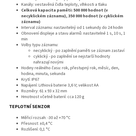
Kanály: vestavěná čidla teploty, vlhkosti a tlaku
Celková kapacita paměti: 500 000 hodnot (v
necyklickém záznamu), 350 000 hodnot (v cyklickém
záznamu)
Interval záznamu: nastavitelný od 1 sekundy do 24 hodin
Obnovení displeje a stavu alarmů: nastavitelné 1 s, 10 s, 1
min
Volby typu záznamu:
necyklický - po zaplnění paměti se záznam zastaví
cyklický - po zaplnění se nejstarší hodnoty
nahrazují novými
Hodiny reálného času: rok, přestupný rok, měsíc, den,
hodina, minuta, sekunda
Krytí: IP67
Napájení: Lithiová baterie 3,6 V; velikost AA
Rozměry: 61 x 93 x 32 mm
Hmotnost včetně baterií: cca 120 g
TEPLOTNÍ SENZOR
Měřicí rozsah: -30 až +70 °C
Přesnost: ±0,4 °C
Rozlišení: 0,1 °C