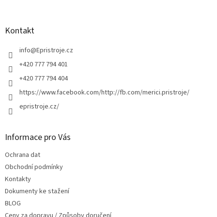
á
p
a
Kontakt
t
í
info
@
Epristroje.cz
+420 777 794 401
+420 777 794 404
https://www.facebook.com/http://fb.com/merici.pristroje/
epristroje.cz/
Informace pro Vás
Ochrana dat
Obchodní podmínky
Kontakty
Dokumenty ke stažení
BLOG
Ceny za dopravu / Způsoby doručení