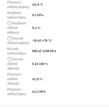
Přesnost -
±0,4 °C
měření teploty
:
Rozlišení -
0.1 hPa
měření tlaku
:
?
Rozlišení -
měření
0,1 %
vlhkosti
:
?
Rozsah -
-30 až +70 °C
měření teploty
:
Rozsah -
600 až 1100 hPa
měření tlaku
:
?
Rozsah -
měření
0 až 100 %
vlhkosti
:
Přesnost -
měření
±1,8 %
vlhkosti
:
Přesnost -
±1,3 hPa
měření tlaku
:
Z