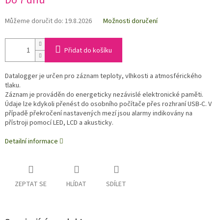
Do 7 dnů
Můžeme doručit do:
19.8.2026
Možnosti doručení
Přidat do košíku
Datalogger je určen pro záznam teploty, vlhkosti a atmosférického
tlaku.
Záznam je prováděn do energeticky nezávislé elektronické paměti.
Údaje lze kdykoli přenést do osobního počítače přes rozhraní USB-C. V
případě překročení nastavených mezí jsou alarmy indikovány na
přístroji pomocí LED, LCD a akusticky.
Detailní informace
ZEPTAT SE
HLÍDAT
SDÍLET