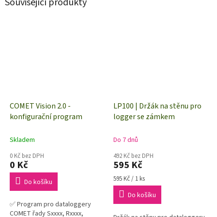
Související produkty
COMET Vision 2.0 -
LP100 | Držák na stěnu pro
konfigurační program
logger se zámkem
Skladem
Do 7 dnů
0 Kč bez DPH
492 Kč bez DPH
0 Kč
595 Kč
Měrná
595 Kč / 1 ks
Do košíku
cena:
Do košíku
✅ Program pro dataloggery
COMET řady Sxxxx, Rxxxx,