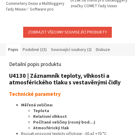
Držák na stěnu pro dataloggery
Commetery Dxxxx a Multiloggery
značky COMET řady Uxxxx
řady Mxxxx✅ Software pro
analýzu dat a nastavení přístrojů
COMET Vision 2.0✅ Program...
ZOBRAZIT VŠECHNY SOUVISEJÍCÍ PRODUKTY
Popis
Podobné (15)
Související soubory (2)
Diskuze
Detailní popis produktu
U4130 | Záznamník teploty, vlhkosti a
atmosférického tlaku s vestavěnými čidly
Technické parametry
Měřená veličina:
Teplota
Relativní vlhkost
Počítané veličiny (rosný bod…)
Atmosférický tlak
Rozsah provozní teploty přístroje: -30 až +70 °C