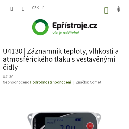
Přejít
na
CZK
NÁKUP
obsah
KOŠÍK
U4130 | Záznamník teploty, vlhkosti a
atmosférického tlaku s vestavěnými
čidly
U4130
Průměrné
Neohodnoceno
Podrobnosti hodnocení
Značka:
Comet
hodnocení
produktu
je
0,0
z
5
hvězdiček.