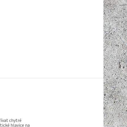
ívat chytré
ické hlavice na