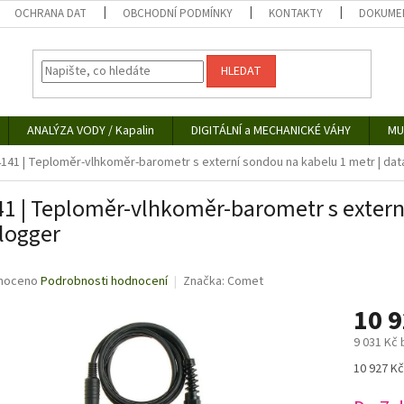
OCHRANA DAT
OBCHODNÍ PODMÍNKY
KONTAKTY
DOKUMEN
HLEDAT
ANALÝZA VODY / Kapalin
DIGITÁLNÍ a MECHANICKÉ VÁHY
MU
141 | Teploměr-vlhkoměr-barometr s externí sondou na kabelu 1 metr | da
1 | Teploměr-vlhkoměr-barometr s externí
logger
né
noceno
Podrobnosti hodnocení
Značka:
Comet
ní
10 
u
9 031 Kč
Měrná
10 927 Kč
cena:
ek.