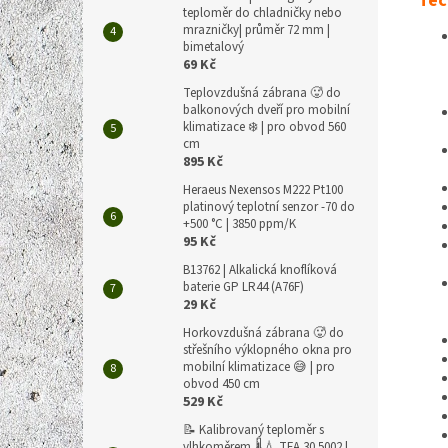
Tec
teploměr do chladničky nebo
mrazničky| průměr 72 mm |
bimetalový
69 Kč
Teplovzdušná zábrana 🥵 do
balkonových dveří pro mobilní
klimatizace ❄️ | pro obvod 560
cm
895 Kč
Heraeus Nexensos M222 Pt100
platinový teplotní senzor -70 do
+500 °C | 3850 ppm/K
95 Kč
B13762 | Alkalická knoflíková
baterie GP LR44 (A76F)
29 Kč
Horkovzdušná zábrana 🥵 do
střešního výklopného okna pro
mobilní klimatizace 😅 | pro
obvod 450 cm
529 Kč
📝 Kalibrovaný teploměr s
vlhkoměrem 🌡️💧 TFA 30.5002 |