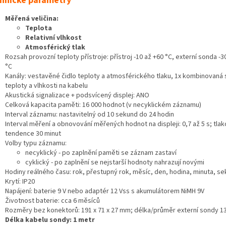
hnické parametry
Měřená veličina:
Teplota
Relativní vlhkost
Atmosférický tlak
Rozsah provozní teploty přístroje: přístroj -10 až +60 °C, externí sonda -3
°C
Kanály: vestavěné čidlo teploty a atmosférického tlaku, 1x kombinovaná
teploty a vlhkosti na kabelu
Akustická signalizace + podsvícený displej: ANO
Celková kapacita paměti: 16 000 hodnot (v necyklickém záznamu)
Interval záznamu: nastavitelný od 10 sekund do 24 hodin
Interval měření a obnovování měřených hodnot na displeji: 0,7 až 5 s; tla
tendence 30 minut
Volby typu záznamu:
necyklický - po zaplnění paměti se záznam zastaví
cyklický - po zaplnění se nejstarší hodnoty nahrazují novými
Hodiny reálného času: rok, přestupný rok, měsíc, den, hodina, minuta, s
Krytí: IP20
Napájení: baterie 9 V nebo adaptér 12 Vss s akumulátorem NiMH 9V
Životnost baterie: cca 6 měsíců
Rozměry bez konektorů: 191 x 71 x 27 mm; délka/průměr externí sondy 
Délka kabelu sondy: 1 metr