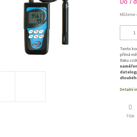
Do 7 
Můžeme d
Tento ko
přímá měř
tlaku vzd
naměřen
datalog
dlouhéh
Detailní 
TISK