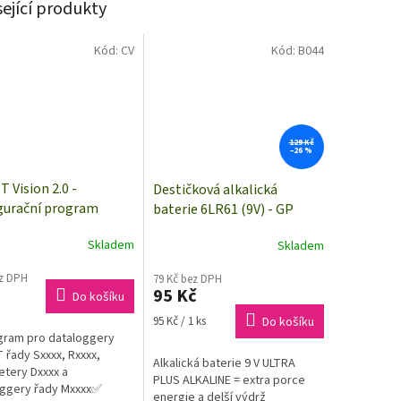
sející produkty
Kód:
CV
Kód:
B044
129 Kč
–26 %
 Vision 2.0 -
Destičková alkalická
gurační program
baterie 6LR61 (9V) - GP
Ultra PLUS Alkaline |
Skladem
Skladem
B03511 | 1 kus
ez DPH
79 Kč bez DPH
95 Kč
Do košíku
Měrná
95 Kč / 1 ks
Do košíku
cena:
gram pro dataloggery
řady Sxxxx, Rxxxx,
Alkalická baterie 9 V ULTRA
tery Dxxxx a
PLUS ALKALINE = extra porce
oggery řady Mxxxx✅
energie a delší výdrž