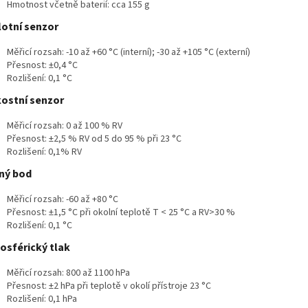
Hmotnost včetně baterií: cca 155 g
lotní senzor
Měřicí rozsah: -10 až +60 °C (interní); -30 až +105 °C (externí)
Přesnost: ±0,4 °C
Rozlišení: 0,1 °C
kostní senzor
Měřicí rozsah: 0 až 100 % RV
Přesnost: ±2,5 % RV od 5 do 95 % při 23 °C
Rozlišení: 0,1% RV
ný bod
Měřicí rozsah: -60 až +80 °C
Přesnost: ±1,5 °C při okolní teplotě T < 25 °C a RV>30 %
Rozlišení: 0,1 °C
osférický tlak
Měřicí rozsah: 800 až 1100 hPa
Přesnost: ±2 hPa při teplotě v okolí přístroje 23 °C
Rozlišení: 0,1 hPa