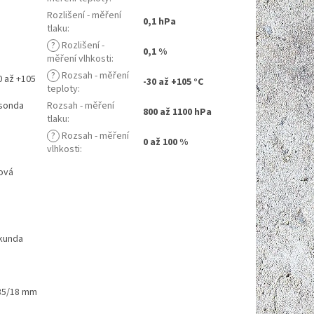
Rozlišení - měření
0,1 hPa
tlaku
:
?
Rozlišení -
0,1 %
měření vlhkosti
:
?
Rozsah - měření
0 až +105
-30 až +105 °C
teploty
:
 sonda
Rozsah - měření
800 až 1100 hPa
tlaku
:
?
Rozsah - měření
0 až 100 %
vlhkosti
:
ková
ekunda
135/18 mm