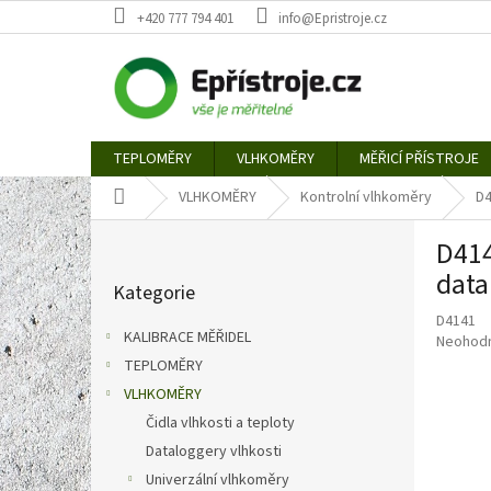
Přejít
+420 777 794 401
info@Epristroje.cz
na
obsah
TEPLOMĚRY
VLHKOMĚRY
MĚŘICÍ PŘÍSTROJE
Domů
VLHKOMĚRY
Kontrolní vlhkoměry
D4
P
D414
o
Přeskočit
s
data
Kategorie
kategorie
t
D4141
r
KALIBRACE MĚŘIDEL
Průměr
Neohod
a
hodnoce
TEPLOMĚRY
n
produkt
VLHKOMĚRY
n
je
í
Čidla vlhkosti a teploty
0,0
p
z
Dataloggery vlhkosti
5
a
Univerzální vlhkoměry
hvězdič