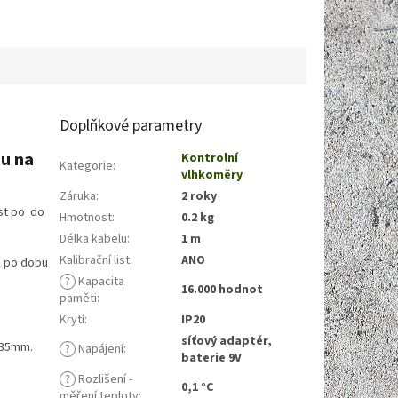
Doplňkové parametry
u na
Kontrolní
Kategorie
:
vlhkoměry
Záruka
:
2 roky
st po do
Hmotnost
:
0.2 kg
Délka kabelu
:
1 m
Kalibrační list
:
ANO
ž po dobu
?
Kapacita
16.000 hodnot
paměti
:
Krytí
:
IP20
síťový adaptér,
135mm.
?
Napájení
:
baterie 9V
?
Rozlišení -
0,1 °C
měření teploty
: