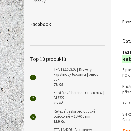
Značky
Softwa
nastav
Vision
Popi
Facebook
Det
D41
kab
Top 10 produktů
Z pa
TFA 12.1003.05 | Dřevěný
kapalinový teploměr | přírodní
PC k
buk
75 Kč
Přís
přip
Knoflíková baterie - GP CR2032 |
B15322
Akus
35 Kč
Reflexní páska pro optické
S ex
otáčkoměry 15×600 mm
Čidla
119 Kč
TFA 14.4006 | Analogový