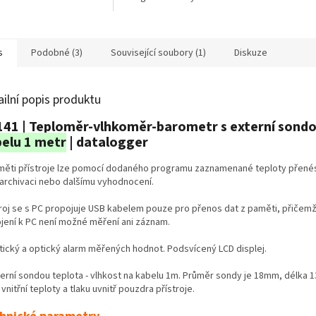
re pro analýzu dat a
ení přístrojů COMET
 2.0✅ Program...
s
Podobné (3)
Související soubory (1)
Diskuze
ailní popis produktu
41 | Teploměr-vlhkoměr-barometr s externí sondo
elu 1 metr
| datalogger
měti přístroje lze pomocí dodaného programu zaznamenané teploty přené
 archivaci nebo dalšímu vyhodnocení.
troj se s PC propojuje USB kabelem pouze pro přenos dat z paměti, přičem
ojení k PC není možné měření ani záznam.
tický a optický alarm měřených hodnot. Podsvícený LCD displej.
terní sondou teplota - vlhkost na kabelu 1m. Průměr sondy je 18mm, délka 
 vnitřní teploty a tlaku uvnitř pouzdra přístroje.