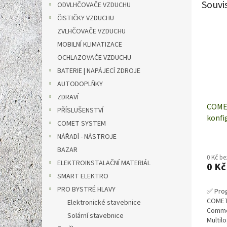
Souvi
ODVLHČOVAČE VZDUCHU
ČISTIČKY VZDUCHU
ZVLHČOVAČE VZDUCHU
MOBILNÍ KLIMATIZACE
OCHLAZOVAČE VZDUCHU
BATERIE | NAPÁJECÍ ZDROJE
AUTODOPLŇKY
ZDRAVÍ
COMET
PŘÍSLUŠENSTVÍ
konfi
COMET SYSTEM
NÁŘADÍ - NÁSTROJE
BAZAR
0 Kč b
ELEKTROINSTALAČNÍ MATERIÁL
0 Kč
SMART ELEKTRO
PRO BYSTRÉ HLAVY
✅ Pro
COMET 
Elektronické stavebnice
Comme
Solární stavebnice
Multil