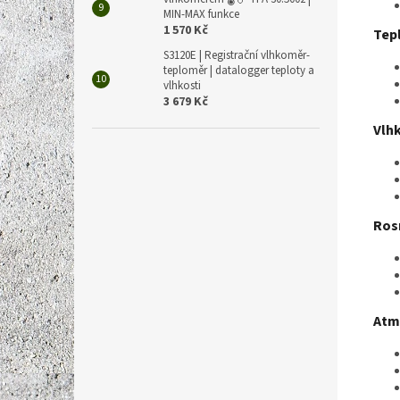
MIN-MAX funkce
1 570 Kč
Tep
S3120E | Registrační vlhkoměr-
teploměr | datalogger teploty a
vlhkosti
3 679 Kč
Vlh
Ros
Atm