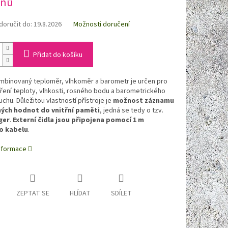
dnů
oručit do:
19.8.2026
Možnosti doručení
Přidat do košíku
mbinovaný teploměr, vlhkoměr a barometr je určen pro
ení teploty, vlhkosti, rosného bodu a barometrického
uchu. Důležitou vlastností přístroje je
možnost záznamu
ých hodnot do vnitřní paměti
, jedná se tedy o tzv.
ger
.
Externí čidla jsou připojena pomocí 1 m
o kabelu
.
informace
ZEPTAT SE
HLÍDAT
SDÍLET