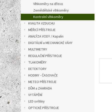
n
Vlhkoměry na dřevo
e
Zemědělské vlhkoměry
l
Kontrolní vlhkoměry
KVALITA VZDUCHU
MĚŘICÍ PŘÍSTROJE
ANALÝZA VODY / Kapalin
DIGITÁLNÍ a MECHANICKÉ VÁHY
MULTIMETRY
REGULAČNÍ PŘÍSTROJE
TLAKOMĚRY
DETEKTORY
HODINY - ČASOVAČE
METEO PŘÍSTROJE
DŮM a ZAHRADA
VYTÁPĚNÍ
LED svítilny
OPTICKÉ PŘÍSTROJE