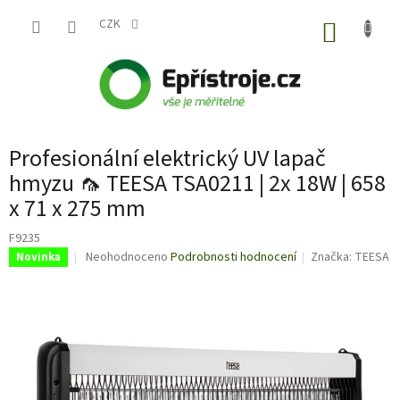
Přejít
na
CZK
NÁKUP
obsah
KOŠÍK
Profesionální elektrický UV lapač
hmyzu 🦟 TEESA TSA0211 | 2x 18W | 658
x 71 x 275 mm
F9235
Průměrné
Neohodnoceno
Podrobnosti hodnocení
Značka:
TEESA
Novinka
hodnocení
produktu
je
0,0
z
5
hvězdiček.