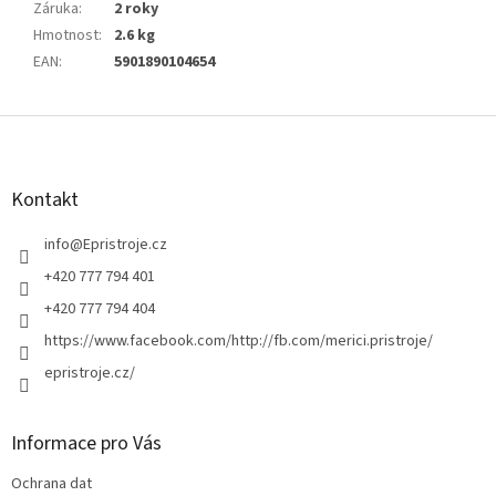
Záruka
:
2 roky
Hmotnost
:
2.6 kg
EAN
:
5901890104654
Z
á
p
a
Kontakt
t
í
info
@
Epristroje.cz
+420 777 794 401
+420 777 794 404
https://www.facebook.com/http://fb.com/merici.pristroje/
epristroje.cz/
Informace pro Vás
Ochrana dat