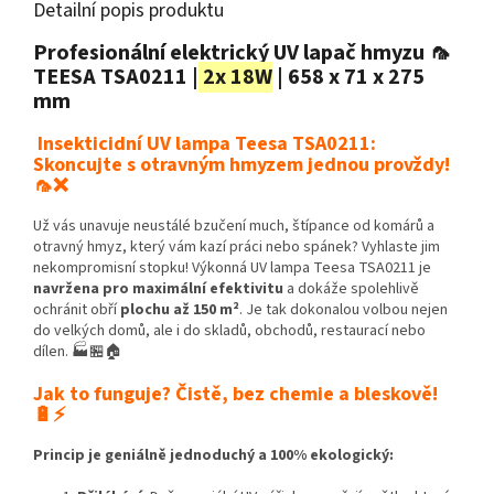
Detailní popis produktu
Profesionální elektrický UV lapač hmyzu 🦟
TEESA TSA0211 |
2x 18W
| 658 x 71 x 275
mm
Insekticidní UV lampa Teesa TSA0211:
Skoncujte s otravným hmyzem jednou provždy!
🦟❌
Už vás unavuje neustálé bzučení much, štípance od komárů a
otravný hmyz, který vám kazí práci nebo spánek? Vyhlaste jim
nekompromisní stopku! Výkonná UV lampa Teesa TSA0211 je
navržena pro maximální efektivitu
a dokáže spolehlivě
ochránit obří
plochu až 150 m²
. Je tak dokonalou volbou nejen
do velkých domů, ale i do skladů, obchodů, restaurací nebo
dílen. 🏭🏪🏠
Jak to funguje? Čistě, bez chemie a bleskově!
🔋⚡
Princip je geniálně jednoduchý a 100% ekologický: