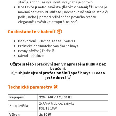
stačí ji jednoduše vysunout, vysypat a je hotovo!
Postavte ji nebo zavěste (Řetěz v balení) ⛓️:
Lampa je
maximálně flexibilní. Můžete ji nechat volně stát na stole či
polici, nebo ji pomocí přiloženého pevného řetězu
elegantně zavěsit ke stropu či na zeď.
Co dostanete v balení? 📦
Insekticidní UV lampa Teesa TSA0211
Praktická odnímatelná vanička na hmyz
Pevný závěsný řetěz ⛓️
Návod k obsluze
Užijte si léto i pracovní den v naprostém klidu a bez
bzučení.
👉 Objednejte si profesionální lapač hmyzu Teesa
ještě dnes! 🛒
Technické parametry 🛠️
Napájení
220 - 240 V AC / 50 Hz
2x UV-A trubice/zářivka
Zdroj světla
FSL T8 18W
Výkon
2x 10 W