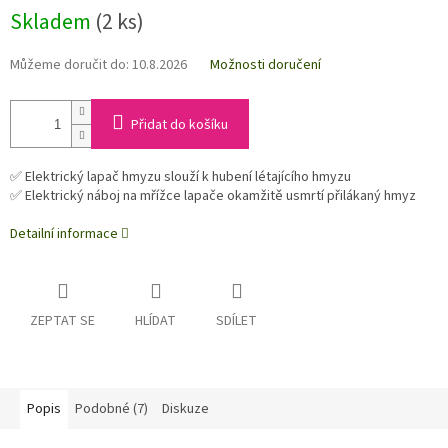
Skladem
(2 ks)
Můžeme doručit do:
10.8.2026
Možnosti doručení
Přidat do košíku
✅ Elektrický lapač hmyzu slouží k hubení létajícího hmyzu
✅ Elektrický náboj na mřížce lapače okamžitě usmrtí přilákaný hmyz
Detailní informace
ZEPTAT SE
HLÍDAT
SDÍLET
Popis
Podobné (7)
Diskuze