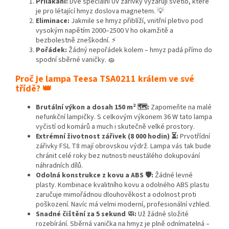
Přilákání:
Dvě speciální UV zářivky vyzařují světlo, které
je pro létající hmyz doslova magnetem. 💡
Eliminace:
Jakmile se hmyz přiblíží, vnitřní pletivo pod
vysokým napětím 2000–2500 V ho okamžitě a
bezbolestně zneškodní. ⚡
Pořádek:
Žádný nepořádek kolem – hmyz padá přímo do
spodní sběrné vaničky. 🧽
Proč je lampa Teesa TSA0211 králem ve své
třídě? 👑
Brutální výkon a dosah 150 m² 🗺️:
Zapomeňte na malé
nefunkční lampičky. S celkovým výkonem 36 W tato lampa
vyčistí od komárů a much i skutečně velké prostory.
Extrémní životnost zářivek (8 000 hodin) ⏳:
Prvotřídní
zářivky FSL T8 mají obrovskou výdrž. Lampa vás tak bude
chránit celé roky bez nutnosti neustálého dokupování
náhradních dílů.
Odolná konstrukce z kovu a ABS 🛡️:
Žádné levné
plasty. Kombinace kvalitního kovu a odolného ABS plastu
zaručuje mimořádnou dlouhověkost a odolnost proti
poškození. Navíc má velmi moderní, profesionální vzhled.
Snadné čištění za 5 sekund 🧼:
Už žádné složité
rozebírání. Sběrná vanička na hmyz je plně odnímatelná –