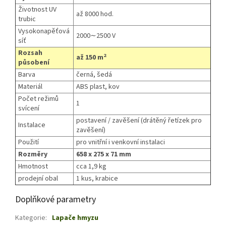
Životnost UV
až 8000 hod.
trubic
Vysokonapěťová
2000∼2500 V
síť
Rozsah
2
až 150 m
působení
Barva
černá, šedá
Materiál
ABS plast, kov
Počet režimů
1
svícení
postavení / zavěšení (drátěný řetízek pro
Instalace
zavěšení)
Použití
pro vnitřní i venkovní instalaci
Rozměry
658 x 275 x 71 mm
Hmotnost
cca 1,9 kg
prodejní obal
1 kus, krabice
Doplňkové parametry
Kategorie
:
Lapače hmyzu