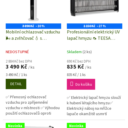
i
r
s
o
p
d
r
u
o
k
3 890 Kč
–10 %
1 150 Kč
–27 %
d
t
Mobilní ochlazovač vzduchu
Profesionální elektrický UV
u
ů
🌬️ a zvlhčovač 💧 s
lapač hmyzu 🦟 TEESA
k
dálkovým ovládáním | 60 W |
TSA0211 | 2x 18W | 658 x 71 x
t
aromaterapeutický difuzér
275 mm
NEDOSTUPNÉ
Skladem
(2 ks)
ů
2 884 Kč bez DPH
690 Kč bez DPH
3 490 Kč
835 Kč
/ ks
/ ks
Měrná
Měrná
3 490 Kč / 1 ks
835 Kč / 1 ks
cena:
cena:
DETAIL
Do košíku
✅ Přenosný ochlazovač
✅ Elektrický lapač hmyzu slouží
vzduchu pro zpříjemnění
k hubení létajícího hmyzu✅
vzduchu v místnosti ✅ Výhodou
Elektrický náboj na mřížce
použití ochlazovačů oproti
lapače okamžitě usmrtí
mobilním klimatizacím je snadná
přilákaný hmyz
instalace a jejich snadná...
Novinka
Novinka