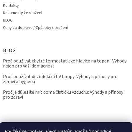
Kontakty
Dokumenty ke stažení
BLOG
Ceny za dopravu / Způsoby doručení
BLOG
Proč používat chytré termostatické hlavice na topení: Výhody
nejen pro vaši domácnost
Proč používat dezinfekční UV lampy: Výhody a přínosy pro
zdraví a hygienu
Proč je důležité mít doma čističku vzduchu: Výhody a přínosy
pro zdraví
Kalibrace.info
meteostanice.cz
Používáme cookies, abychom Vám umožnili pohodlné