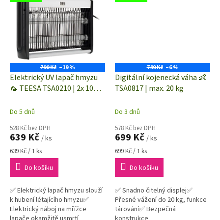
790 Kč
–19 %
749 Kč
–6 %
Elektrický UV lapač hmyzu
Digitální kojenecká váha 👶
🦟 TEESA TSA0210 | 2x 10W |
TSA0817 | max. 20 kg
411 x 75 x 275 mm
Do 5 dnů
Do 3 dnů
528 Kč bez DPH
578 Kč bez DPH
639 Kč
699 Kč
/ ks
/ ks
Měrná
Měrná
639 Kč / 1 ks
699 Kč / 1 ks
cena:
cena:
Do košíku
Do košíku
✅ Elektrický lapač hmyzu slouží
✅ Snadno čitelný displej✅
k hubení létajícího hmyzu✅
Přesné vážení do 20 kg, funkce
Elektrický náboj na mřížce
tárování✅ Bezpečná
lapače okamžitě usmrtí
konstrukce