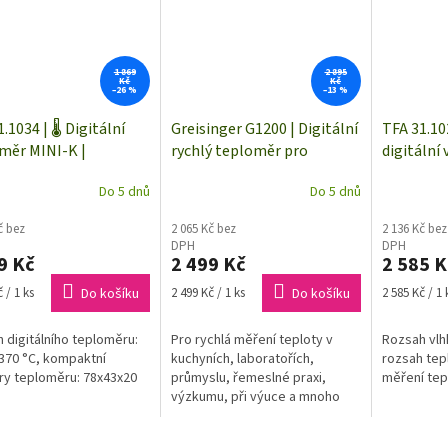
1 869
2 895
Kč
Kč
–26 %
–13 %
.1034 | 🌡️ Digitální
Greisinger G1200 | Digitální
TFA 31.10
měr MINI-K |
rychlý teploměr pro
digitální
kanálový
termočlánky NiCr-Ni typ K,
teploměr
Do 5 dnů
Do 5 dnů
pro výměnné snímače
č bez
2 065 Kč bez
2 136 Kč bez
DPH
DPH
9 Kč
2 499 Kč
2 585 K
Měrná
Měrná
 / 1 ks
Do košíku
2 499 Kč / 1 ks
Do košíku
2 585 Kč / 1 
cena:
cena:
 digitálního teploměru:
Pro rychlá měření teploty v
Rozsah vlh
1370 °C, kompaktní
kuchyních, laboratořích,
rozsah tepl
y teploměru: 78x43x20
průmyslu, řemeslné praxi,
měření tep
výzkumu, při výuce a mnoho
dalších. Při vývoji teploměru byl
kladen důraz na dosažení