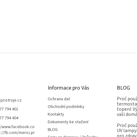
Informace pro Vás
BLOG
Proč použ
Ochrana dat
Epristroje.cz
termostat
Obchodní podmínky
topení: V
77 794 401
vaši dom
Kontakty
77 794 404
Dokumenty ke stažení
Proč použ
//www.facebook.co
BLOG
UV lampy:
://fb.com/merici.pr
pro zdrav