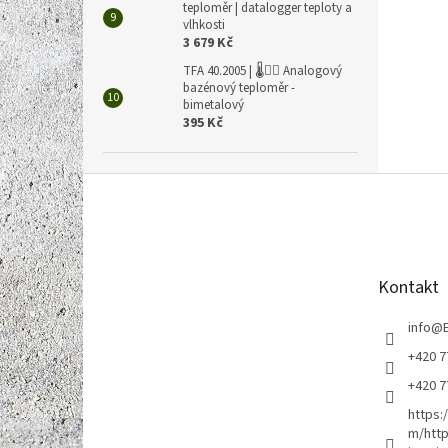
teploměr | datalogger teploty a
vlhkosti
3 679 Kč
TFA 40.2005 | 🌡️🏊‍♀️ Analogový
bazénový teploměr -
bimetalový
395 Kč
Z
á
p
a
t
Kontakt
í
info
@
+420 7
+420 7
https:
m/http