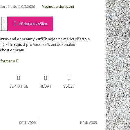
oručit do:
10.8.2026
Možnosti doručení
Přidat do košíku
trovaný ochranný kufřík
nejen na měřicí přístroje
ný kufr
zajistí
pro Vaše zařízení dokonalou
ckou ochranu
informace
ZEPTAT SE
HLÍDAT
SDÍLET
Kód:
V006
Kód:
V009