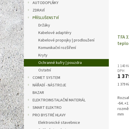
AUTODOPLŇKY
ZDRAVÍ
PŘÍSLUŠENSTVÍ
Držáky
Kabelové adaptéry
TFA 31
Kabelové propojky | prodloužení
teplo
Komunikační rozšíření
jedno
Kryty
Ochranné kufry | pouzdra
1 140 K
Ostatní
DPH
1 37
COMET SYSTEM
Měrná
1 379 Kč
NÁŘADÍ - NÁSTROJE
cena:
BAZAR
Rozsah
ELEKTROINSTALAČNÍ MATERIÁL
-64..+
SMART ELEKTRO
rozměr
mm
PRO BYSTRÉ HLAVY
Elektronické stavebnice