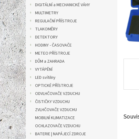
n
DIGITÁLNÍ a MECHANICKÉ VÁHY
e
MULTIMETRY
l
REGULAČNÍ PŘÍSTROJE
TLAKOMĚRY
DETEKTORY
HODINY - ČASOVAČE
METEO PŘÍSTROJE
DŮM a ZAHRADA
VYTÁPĚNÍ
LED svítilny
OPTICKÉ PŘÍSTROJE
ODVLHČOVAČE VZDUCHU
ČISTIČKY VZDUCHU
ZVLHČOVAČE VZDUCHU
Souvi
MOBILNÍ KLIMATIZACE
OCHLAZOVAČE VZDUCHU
BATERIE | NAPÁJECÍ ZDROJE