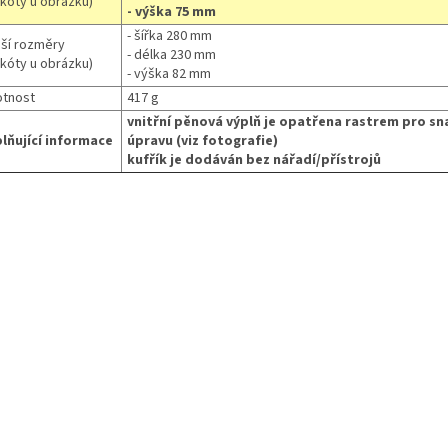
 kóty u obrázku)
- výška 75 mm
- šířka 280 mm
jší rozměry
- délka 230 mm
 kóty u obrázku)
- výška 82 mm
tnost
417 g
vnitřní pěnová výplň je opatřena rastrem pro s
lňující informace
úpravu (viz fotografie)
kufřík je dodáván bez nářadí/přístrojů