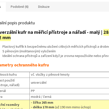
nejlepší...
s
Podobné (6)
Diskuze
ailní popis produktu
verzální kufr na měřicí přístroje a nářadí - malý |
28
82 mm
Plastový kufřík k bezpečnému uložení citlivých měřicích přístrojů a drob
S pěnovým (molitanovým) vyložením
Ideální ochrana přístrojů a zařízení když je zrovna nepoužíváte nebo přev
ametry ochranného kufru
tnosti kufru
vč. vložky z pěnové hmoty
st použití
univerzální
stroje, nářadí)
riál
PP
va
modrá / černá
- šířka 265 mm
třní rozměry
- délka 170 mm
(až 190 mm mimo úchop)