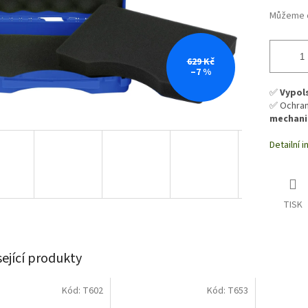
Můžeme d
629 Kč
–7 %
✅
Vypols
✅ Ochran
mechani
Detailní 
TISK
sející produkty
Kód:
T602
Kód:
T653