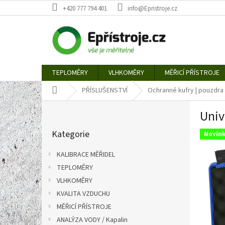
Přejít
+420 777 794 401
info@Epristroje.cz
na
obsah
TEPLOMĚRY
VLHKOMĚRY
MĚŘICÍ PŘÍSTROJE
Domů
PŘÍSLUŠENSTVÍ
Ochranné kufry | pouzdra
P
Univ
o
Přeskočit
s
Kategorie
kategorie
Novin
t
r
KALIBRACE MĚŘIDEL
a
TEPLOMĚRY
n
VLHKOMĚRY
n
í
KVALITA VZDUCHU
p
MĚŘICÍ PŘÍSTROJE
a
ANALÝZA VODY / Kapalin