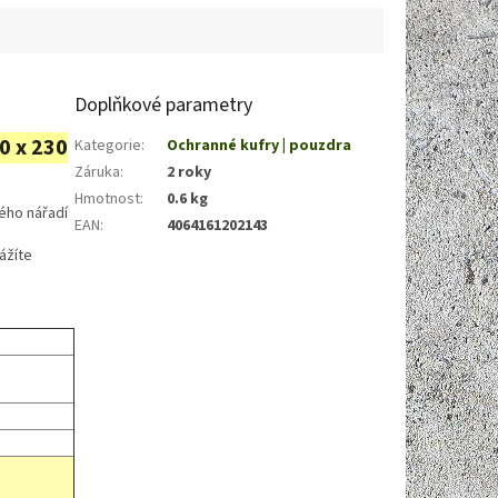
kvalitním...
Doplňkové parametry
0 x 230
Kategorie
:
Ochranné kufry | pouzdra
Záruka
:
2 roky
Hmotnost
:
0.6 kg
ného nářadí
EAN
:
4064161202143
ážíte