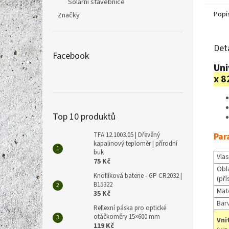
Solární stavebnice
Popi
Značky
Det
Facebook
Uni
x 
Top 10 produktů
Par
TFA 12.1003.05 | Dřevěný
kapalinový teploměr | přírodní
buk
Vlas
75 Kč
Obla
Knoflíková baterie - GP CR2032 |
(pří
B15322
Mate
35 Kč
Bar
Reflexní páska pro optické
otáčkoměry 15×600 mm
Vni
119 Kč