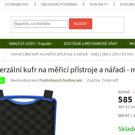
OCHRANA DAT
OBCHODNÍ PODMÍNKY
KONTAKTY
DOKUMEN
HLEDAT
ANALÝZA VODY / Kapalin
DIGITÁLNÍ a MECHANICKÉ VÁHY
MU
Univerzální kufr na měřicí přístroje a nářadí - malý | 280 x 230 x 82 mm
erzální kufr na měřicí přístroje a nářadí -
Průměrné
Neohodnoceno
Podrobnosti hodnocení
Značka:
Toolcraft
ka
hodnocení
produktu
629 Kč
–
585
je
0,0
483 Kč b
z
5
Měrná
585 Kč / 
hvězdiček.
cena:
Skla