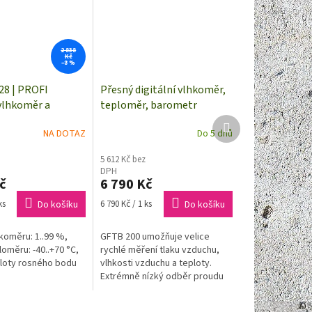
2 838
Kč
–8 %
28 | PROFI
Přesný digitální vlhkoměr,
 vlhkoměr a
teploměr, barometr
 Dewpoint PRO
Greisinger GFTB 200
Další
NA DOTAZ
Do 5 dnů
produkt
5 612 Kč bez
DPH
č
6 790 Kč
Měrná
ks
Do košíku
6 790 Kč / 1 ks
Do košíku
cena:
koměru: 1..99 %,
GFTB 200 umožňuje velice
oměru: -40..+70 °C,
rychlé měření tlaku vzduchu,
loty rosného bodu
vlhkosti vzduchu a teploty.
Extrémně nízký odběr proudu
(>6500 provozních hodin).
Vysoká přesnost díky použitým