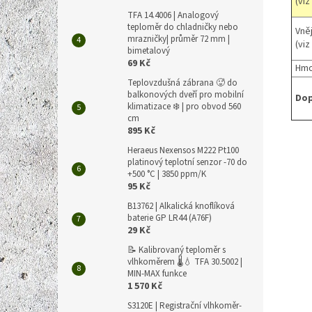
(viz
TFA 14.4006 | Analogový
teploměr do chladničky nebo
Vně
mrazničky| průměr 72 mm |
(viz
bimetalový
69 Kč
Hmo
Teplovzdušná zábrana 🥵 do
balkonových dveří pro mobilní
Dop
klimatizace ❄️ | pro obvod 560
cm
895 Kč
Heraeus Nexensos M222 Pt100
platinový teplotní senzor -70 do
+500 °C | 3850 ppm/K
95 Kč
B13762 | Alkalická knoflíková
baterie GP LR44 (A76F)
29 Kč
📝 Kalibrovaný teploměr s
vlhkoměrem 🌡️💧 TFA 30.5002 |
MIN-MAX funkce
1 570 Kč
S3120E | Registrační vlhkoměr-