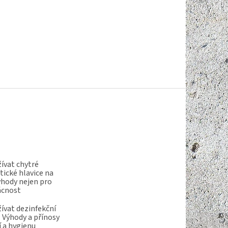
ívat chytré
ické hlavice na
ýhody nejen pro
ácnost
ívat dezinfekční
 Výhody a přínosy
í a hygienu