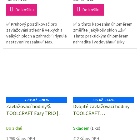
cena:
cena:
Do košíku
Do košíku
✅ Kruhový postřikovač pro
✅ S tímto kapesním úhloměrem
zavlažování středně velkých a
změříte jakýkoliv sklon 📐✅
velkých ploch a zahrad✅ Plynulé
Tímto praktickým úhloměrem
nastavení rozsahu✅ Max.
nahradíte i vodováhu✅ Díky
zavlažovací plocha 452 m2
integrovaným magnetům 🧲
máte volné ruce na...
2 735 Kč
–20 %
585 Kč
–14 %
Zavlažovací hodiny💦
Dvojité zavlažovací hodiny
TOOLCRAFT Easy TRIO |
TOOLCRAFT
TŘI 🚰 🚰 🚰 samostatně
Countdowntimer | 2x výstup
ovládané hadicové výstupy
na hadici
Do 3 dnů
Skladem
(1 ks)
1 798 Kč bez DPH
412 Kč bez DPH