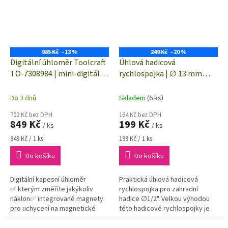
985 Kč
–13 %
249 Kč
–20 %
Digitální úhloměr Toolcraft
Úhlová hadicová
TO-7308984 | mini-digitální
rychlospojka | ∅ 13 mm
vodováha | magnetický
(1/2") | TOOLCRAFT
2302358
Do 3 dnů
Skladem
(6 ks)
702 Kč bez DPH
164 Kč bez DPH
849 Kč
199 Kč
/ ks
/ ks
Měrná
Měrná
849 Kč / 1 ks
199 Kč / 1 ks
cena:
cena:
Do košíku
Do košíku
Digitální kapesní úhloměr
Praktická úhlová hadicová
✅ kterým změříte jakýkoliv
rychlospojka pro zahradní
náklon✅ integrované magnety
hadice ∅1/2". Velkou výhodou
pro uchycení na magnetické
této hadicové rychlospojky je
materiály✅ přesnost ±0,1° (při
možnost natočení do
0° nebo 90°)
potřebného úhlu. Výkyv možný