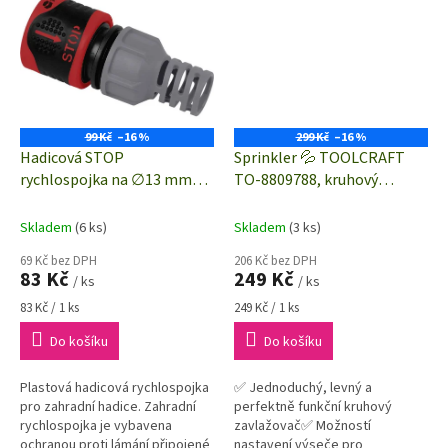
průtokoměr by neměl...
99 Kč
–16 %
299 Kč
–16 %
Hadicová STOP
Sprinkler 💦 TOOLCRAFT
rychlospojka na ∅13 mm
TO-8809788, kruhový
(1/2") | TOOLCRAFT
zavlažovač 💦 až 78 m²,
1561118
prodloužení 13 cm
Skladem
(6 ks)
Skladem
(3 ks)
69 Kč bez DPH
206 Kč bez DPH
83 Kč
249 Kč
/ ks
/ ks
Měrná
Měrná
83 Kč / 1 ks
249 Kč / 1 ks
cena:
cena:
Do košíku
Do košíku
Plastová hadicová rychlospojka
✅ Jednoduchý, levný a
pro zahradní hadice. Zahradní
perfektně funkční kruhový
rychlospojka je vybavena
zavlažovač✅ Možností
ochranou proti lámání připojené
nastavení výseče pro