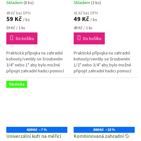
Skladem
(8 ks)
Skladem
(3 ks)
49 Kč bez DPH
41 Kč bez DPH
59 Kč
49 Kč
/ ks
/ ks
Měrná
Měrná
59 Kč / 1 ks
49 Kč / 1 ks
cena:
cena:
Do košíku
Do košíku
Praktická přípojka na zahradní
Praktická přípojka na zahradní
kohouty/ventily se šroubením
kohouty/ventily se šroubením
3/4" nebo 1" aby bylo možné
1/2" nebo 3/4" aby bylo možné
připojit zahradní hadici pomocí
připojit zahradní hadici pomocí
rychlospojky 1/2".
rychlospojky 1/2".
Novinka
629 Kč
–7 %
369 Kč
–18 %
Univerzální kufr na měřicí
Kombinovaná zahradní 💦