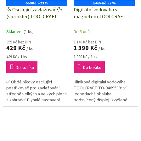
559 Kč
–23 %
1 495 Kč
–7 %
💦 Oscilující zavlažovač 💦
Digitální vodováha s
(sprinkler) TOOLCRAFT
magnetem TOOLCRAFT
2302369 | zavlažování až 378
TO-9469539 | 600 mm | 1.0
m²
mm/m
Skladem
(1 ks)
Do 5 dnů
355 Kč bez DPH
1 149 Kč bez DPH
429 Kč
1 390 Kč
/ ks
/ ks
Měrná
Měrná
429 Kč / 1 ks
1 390 Kč / 1 ks
cena:
cena:
Do košíku
Do košíku
✅ Obdélníkový oscilující
Hliníková digitální vodováha
postřikovač pro zavlažování
TOOLCRAFT TO-9469539: ✅
středně velkých a velkých ploch
jednoduchá obsluha,
a zahrad✅ Plynulé nastavení
podsvícený displej, zvýšené
rozsahu✅ Možnost časování✅
krytí IP54✅ integrovaný
Max. zavlažovací plocha 378 m2
magnet, gumové kraje pro vyšší
mechanickou...