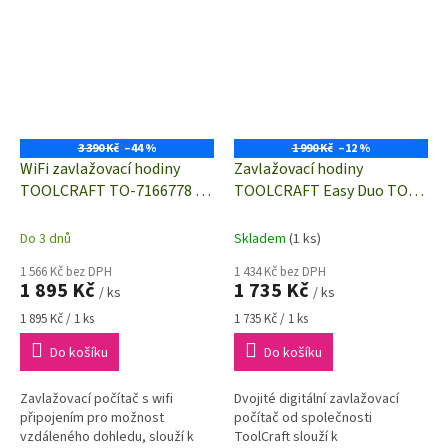
až 180°/360°.
3 390 Kč
–44 %
1 990 Kč
–12 %
WiFi zavlažovací hodiny
Zavlažovací hodiny
TOOLCRAFT TO-7166778 |
TOOLCRAFT Easy Duo TO-
integrovaný průtokoměr |
7141443 | dva samostatně
měření vlhkosti půdy a
ovládané výstupy
Do 3 dnů
Skladem
(1 ks)
teploty
1 566 Kč bez DPH
1 434 Kč bez DPH
1 895 Kč
1 735 Kč
/ ks
/ ks
Měrná
Měrná
1 895 Kč / 1 ks
1 735 Kč / 1 ks
cena:
cena:
Do košíku
Do košíku
Zavlažovací počítač s wifi
Dvojité digitální zavlažovací
připojením pro možnost
počítač od společnosti
vzdáleného dohledu, slouží k
ToolCraft slouží k