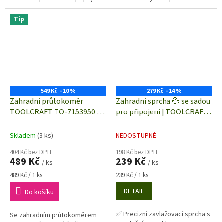
hadice a zpětnou klapkou, která
zavlažování✅ Součástí dodávky
zajistí uzavření vody po...
je 13 cm dlouhá prodlužovací
Tip
trubka pro zvýšení výšky...
549 Kč
–10 %
279 Kč
–14 %
Zahradní průtokoměr
Zahradní sprcha 💦 se sadou
TOOLCRAFT TO-7153950 |
pro připojení | TOOLCRAFT
závitové připojení G3/4"
1561122
nebo rychlospojky 1/2"
Skladem
(3 ks)
NEDOSTUPNÉ
404 Kč bez DPH
198 Kč bez DPH
489 Kč
239 Kč
/ ks
/ ks
Měrná
Měrná
489 Kč / 1 ks
239 Kč / 1 ks
cena:
cena:
DETAIL
Do košíku
✅ Precizní zavlažovací sprcha s
Se zahradním průtokoměrem