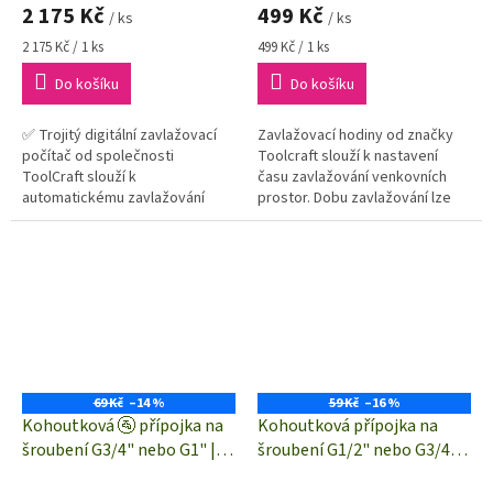
2 175 Kč
499 Kč
/ ks
/ ks
Měrná
Měrná
2 175 Kč / 1 ks
499 Kč / 1 ks
cena:
cena:
Do košíku
Do košíku
✅ Trojitý digitální zavlažovací
Zavlažovací hodiny od značky
počítač od společnosti
Toolcraft slouží k nastavení
ToolCraft slouží k
času zavlažování venkovních
automatickému zavlažování
prostor. Dobu zavlažování lze
rostlin✅ Zavlažovací hodiny
nastavit příslušným kolečkem
jsou voděodolné podle IPX5 a
až na 2 hodiny. Výrobek lze...
hodí se pro venkovní...
69 Kč
–14 %
59 Kč
–16 %
Kohoutková 🚰 přípojka na
Kohoutková přípojka na
šroubení G3/4" nebo G1" |
šroubení G1/2" nebo G3/4" |
TOOLCRAFT TO-4848804
TOOLCRAFT TO-4848807