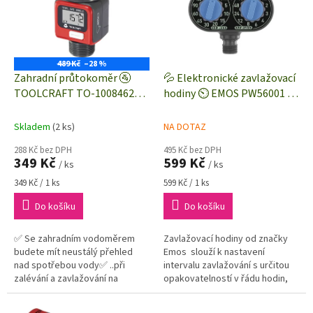
i
r
s
o
p
d
r
u
o
k
489 Kč
–28 %
d
t
Zahradní průtokoměr 🚰
💦 Elektronické zavlažovací
u
ů
TOOLCRAFT TO-10084629 |
hodiny ⏲️ EMOS PW56001 |
k
vodoměr | závitové
hodinový / denní / týdenní
t
připojení G3/4"
režim | interval 3 až 120
Skladem
(2 ks)
NA DOTAZ
ů
min.
288 Kč bez DPH
495 Kč bez DPH
349 Kč
599 Kč
/ ks
/ ks
Měrná
Měrná
349 Kč / 1 ks
599 Kč / 1 ks
cena:
cena:
Do košíku
Do košíku
✅ Se zahradním vodoměrem
Zavlažovací hodiny od značky
budete mít neustálý přehled
Emos slouží k nastavení
nad spotřebou vody✅ ..při
intervalu zavlažování s určitou
zalévání a zavlažování na
opakovatelností v řádu hodin,
zahradě nebo při plnění nádob✅
dnů nebo týdne. Dobu/interval
..takovýto jednoduchý
zavlažování lze nastavit...