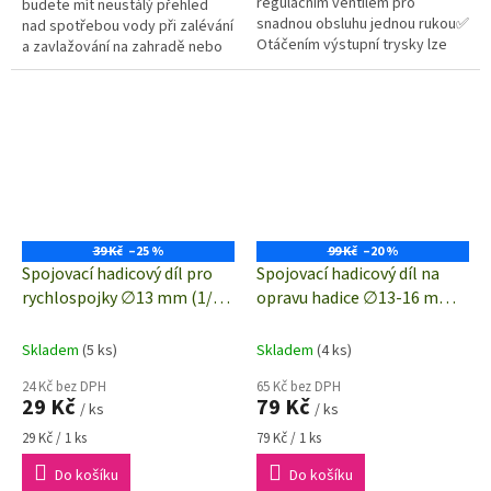
regulačním ventilem pro
budete mít neustálý přehled
snadnou obsluhu jednou rukou✅
nad spotřebou vody při zalévání
Otáčením výstupní trysky lze
a zavlažování na zahradě nebo
usměrňovat proud vody při
při plnění nádob.
zavlažování
39 Kč
–25 %
99 Kč
–20 %
Spojovací hadicový díl pro
Spojovací hadicový díl na
rychlospojky ∅13 mm (1/2")
opravu hadice ∅13-16 mm
| TOOLCRAFT 2302359
(1/2") | TOOLCRAFT TO-
8809734
Skladem
(5 ks)
Skladem
(4 ks)
24 Kč bez DPH
65 Kč bez DPH
29 Kč
79 Kč
/ ks
/ ks
Měrná
Měrná
29 Kč / 1 ks
79 Kč / 1 ks
cena:
cena:
Do košíku
Do košíku