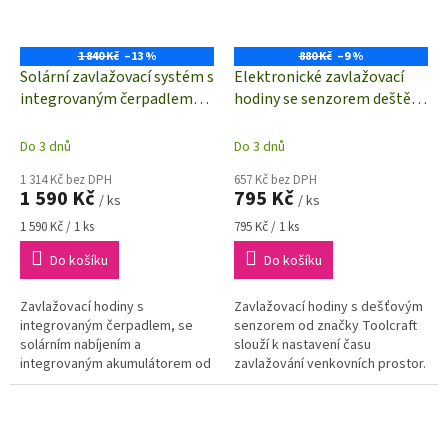
1 840 Kč
–13 %
880 Kč
–9 %
Solární zavlažovací systém s
Elektronické zavlažovací
integrovaným čerpadlem
hodiny se senzorem deště
TOOLCRAFT TO-9612294 |
TOOLCRAFT TO-9612291 |
až 15x mikrozávlaha |
1x výstup na hadici
Do 3 dnů
Do 3 dnů
akumulátor 2000 mAh
1 314 Kč bez DPH
657 Kč bez DPH
1 590 Kč
795 Kč
/ ks
/ ks
Měrná
Měrná
1 590 Kč / 1 ks
795 Kč / 1 ks
cena:
cena:
Do košíku
Do košíku
Zavlažovací hodiny s
Zavlažovací hodiny s dešťovým
integrovaným čerpadlem, se
senzorem od značky Toolcraft
solárním nabíjením a
slouží k nastavení času
integrovaným akumulátorem od
zavlažování venkovních prostor.
značky Toolcraft slouží k
Dobu zavlažování lze nastavit
automatickému zavlažování
tlačítky (tlačítka i displej...
venkovních například...