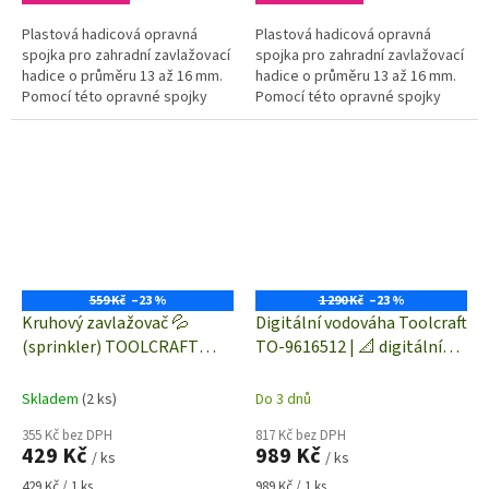
Plastová hadicová opravná
Plastová hadicová opravná
spojka pro zahradní zavlažovací
spojka pro zahradní zavlažovací
hadice o průměru 13 až 16 mm.
hadice o průměru 13 až 16 mm.
Pomocí této opravné spojky
Pomocí této opravné spojky
snadné opravíte/spojíte
snadné opravíte/spojíte
prasklou hadice a nebo spojíte
prasklou hadice a nebo spojíte
dvě...
dvě...
559 Kč
–23 %
1 290 Kč
–23 %
Kruhový zavlažovač 💦
Digitální vodováha Toolcraft
(sprinkler) TOOLCRAFT
TO-9616512 | 📐 digitální
2302368 | zavlažování až 452
úhloměr 360° | 🧲
m²
magnetický
Skladem
(2 ks)
Do 3 dnů
355 Kč bez DPH
817 Kč bez DPH
429 Kč
989 Kč
/ ks
/ ks
Měrná
Měrná
429 Kč / 1 ks
989 Kč / 1 ks