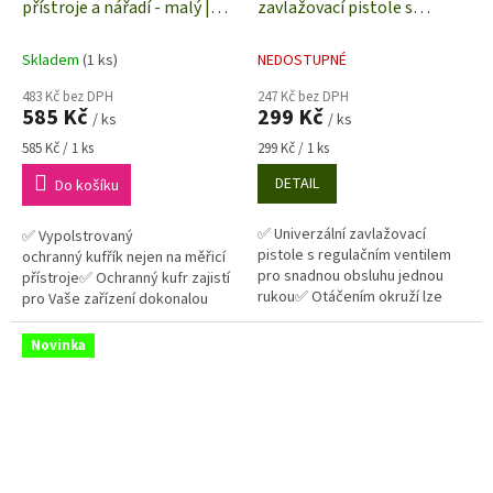
přístroje a nářadí - malý |
zavlažovací pistole s
280 x 230 x 82 mm
regulací průtoku |
TOOLCRAFT TO-4848816
Skladem
(1 ks)
NEDOSTUPNÉ
483 Kč bez DPH
247 Kč bez DPH
585 Kč
299 Kč
/ ks
/ ks
Měrná
Měrná
585 Kč / 1 ks
299 Kč / 1 ks
cena:
cena:
DETAIL
Do košíku
✅ Univerzální zavlažovací
✅ Vypolstrovaný
pistole s regulačním ventilem
ochranný kufřík nejen na měřicí
pro snadnou obsluhu jednou
přístroje✅ Ochranný kufr zajistí
rukou✅ Otáčením okruží lze
pro Vaše zařízení dokonalou
nastavit až 7 různých proudů
mechanickou ochranu
(tvarů) vody pro zavlažování a
Novinka
zalévání