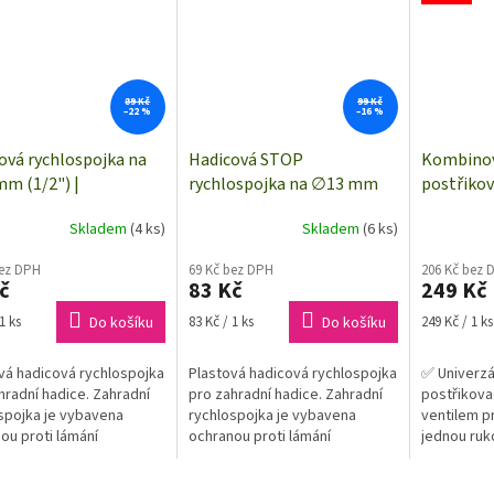
89 Kč
99 Kč
–22 %
–16 %
ová rychlospojka na
Hadicová STOP
Kombinov
m (1/2") |
rychlospojka na ∅13 mm
postřikov
CRAFT 1561117
(1/2") | TOOLCRAFT
TOOLCRA
Skladem
(4 ks)
Skladem
(6 ks)
1561118
bez DPH
69 Kč bez DPH
206 Kč bez 
č
83 Kč
249 Kč
Měrná
Měrná
1 ks
Do košíku
83 Kč / 1 ks
Do košíku
249 Kč / 1 ks
cena:
cena:
vá hadicová rychlospojka
Plastová hadicová rychlospojka
✅ Univerzá
hradní hadice. Zahradní
pro zahradní hadice. Zahradní
postřikova
spojka je vybavena
rychlospojka je vybavena
ventilem p
ou proti lámání
ochranou proti lámání
jednou ru
ené hadice.
připojené hadice a zpětnou
okruží trys
klapkou, která zajistí uzavření
různých pr