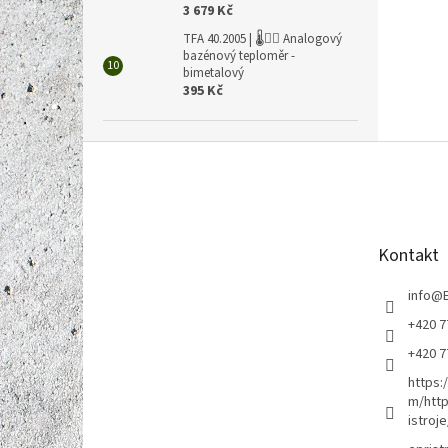
3 679 Kč
TFA 40.2005 | 🌡️🏊‍♀️ Analogový
bazénový teploměr -
bimetalový
395 Kč
Z
á
p
a
t
Kontakt
í
info
@
+420 7
+420 7
https:
m/http
istroje