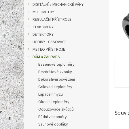
n
DIGITÁLNÍ a MECHANICKÉ VÁHY
e
MULTIMETRY
l
REGULAČNÍ PŘÍSTROJE
TLAKOMĚRY
DETEKTORY
HODINY - ČASOVAČE
METEO PŘÍSTROJE
DŮM a ZAHRADA
Bazénové teploměry
Bezdrátové zvonky
Dekorativní osvětlení
Grilovací teploměry
Lapače hmyzu
Okenní teploměry
Odpuzovače škůdců
Souvi
Půdní vlhkoměry
Saunové doplňky