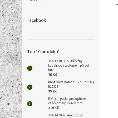
Facebook
Top 10 produktů
TFA 12.1003.05 | Dřevěný
kapalinový teploměr | přírodní
buk
75 Kč
Knoflíková baterie - GP CR2032 |
B15322
35 Kč
Reflexní páska pro optické
otáčkoměry 15×600 mm
119 Kč
TFA 14.4006 | Analogový