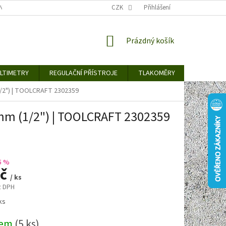
TY KE STAŽENÍ
BLOG
CENY ZA DOPRAVU / ZPŮSOBY DORUČENÍ
CZK
Přihlášení
NÁKUPNÍ
Prázdný košík
KOŠÍK
LTIMETRY
REGULAČNÍ PŘÍSTROJE
TLAKOMĚRY
DETEKTO
1/2") | TOOLCRAFT 2302359
 mm (1/2") | TOOLCRAFT 2302359
5 %
Kč
/ ks
z DPH
ks
dem
(5 ks)