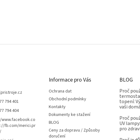
Informace pro Vás
BLOG
Proč použ
Ochrana dat
Epristroje.cz
termostat
Obchodní podmínky
topení: V
77 794 401
vaši dom
Kontakty
77 794 404
Dokumenty ke stažení
Proč použ
//www.facebook.co
BLOG
UV lampy:
://fb.com/merici.pr
pro zdrav
Ceny za dopravu / Způsoby
/
doručení