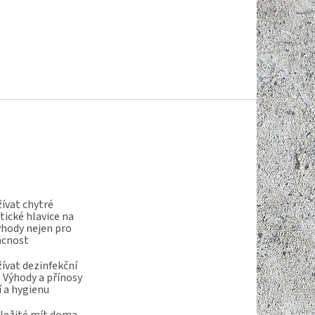
ívat chytré
ické hlavice na
ýhody nejen pro
ácnost
ívat dezinfekční
 Výhody a přínosy
í a hygienu