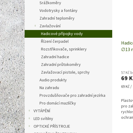
Srážkoměry
Vodotrysky a fontány
Zahradní teploměry
Zavlažování
Hadicové přípojky vody
Řízení čerpadel
Hadic
Rozstřikovače, sprinklery
∅13 m
TOOL
Zahradní hadice
Zahradní průtokoměry
Zavlažovací pistole, sprchy
57 Kč 
69 K
Audio produkty
Měrná
69 Kč / 
Na zahradu
cena:
Provzdušňovače pro zahradní jezírka
Plasto
Pro domácí mazlíčky
pro za
VYTÁPĚNÍ
rychlo
ochran
LED svítilny
připoj
OPTICKÉ PŘÍSTROJE