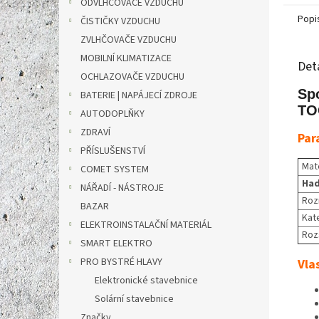
ODVLHČOVAČE VZDUCHU
Popi
ČISTIČKY VZDUCHU
ZVLHČOVAČE VZDUCHU
MOBILNÍ KLIMATIZACE
Det
OCHLAZOVAČE VZDUCHU
Spo
BATERIE | NAPÁJECÍ ZDROJE
TO
AUTODOPLŇKY
ZDRAVÍ
Par
PŘÍSLUŠENSTVÍ
Mate
COMET SYSTEM
Had
NÁŘADÍ - NÁSTROJE
Roz
BAZAR
Kat
ELEKTROINSTALAČNÍ MATERIÁL
Roz
SMART ELEKTRO
PRO BYSTRÉ HLAVY
Vla
Elektronické stavebnice
Solární stavebnice
Značky