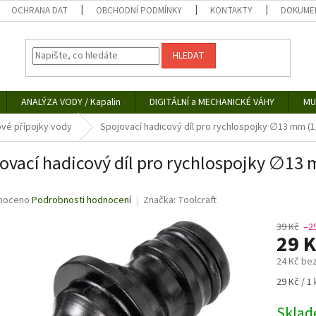
OCHRANA DAT
OBCHODNÍ PODMÍNKY
KONTAKTY
DOKUMEN
HLEDAT
ANALÝZA VODY / Kapalin
DIGITÁLNÍ a MECHANICKÉ VÁHY
MU
vé přípojky vody
Spojovací hadicový díl pro rychlospojky ∅13 mm (
ovací hadicový díl pro rychlospojky ∅13
né
noceno
Podrobnosti hodnocení
Značka:
Toolcraft
ní
u
39 Kč
–2
29 
24 Kč be
Měrná
29 Kč / 1 
ek.
cena:
Skla