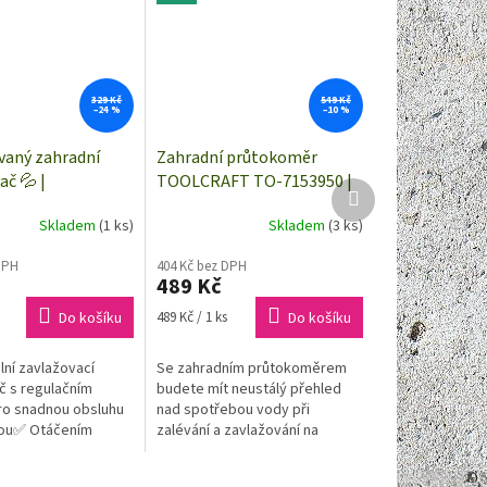
329 Kč
549 Kč
–24 %
–10 %
aný zahradní
Zahradní průtokoměr
ač 💦 |
TOOLCRAFT TO-7153950 |
Další
FT 1561124
závitové připojení G3/4"
produkt
Skladem
(1 ks)
Skladem
(3 ks)
nebo rychlospojky 1/2"
DPH
404 Kč bez DPH
489 Kč
Měrná
Do košíku
489 Kč / 1 ks
Do košíku
cena:
lní zavlažovací
Se zahradním průtokoměrem
č s regulačním
budete mít neustálý přehled
ro snadnou obsluhu
nad spotřebou vody při
kou✅ Otáčením
zalévání a zavlažování na
ek lze nastavit až 7
zahradě nebo při plnění nádob.
oudů vody pro