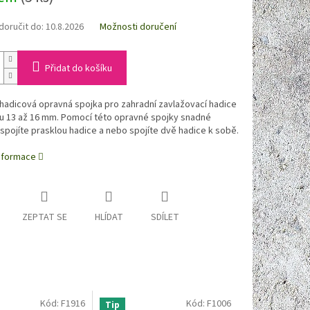
oručit do:
10.8.2026
Možnosti doručení
Přidat do košíku
hadicová opravná spojka pro zahradní zavlažovací hadice
u 13 až 16 mm. Pomocí této opravné spojky snadné
spojíte prasklou hadice a nebo spojíte dvě hadice k sobě.
informace
ZEPTAT SE
HLÍDAT
SDÍLET
Kód:
F1916
Kód:
F1006
Tip