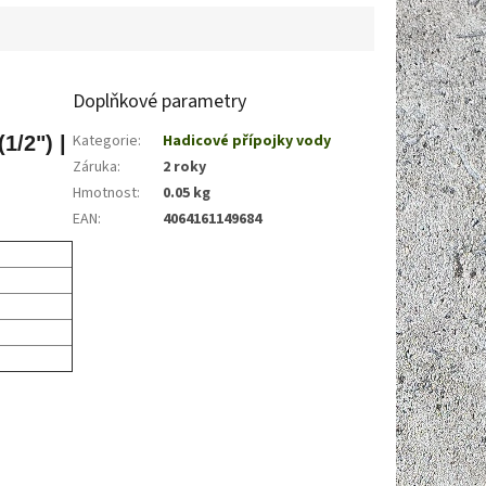
 a...
Doplňkové parametry
Kategorie
:
Hadicové přípojky vody
1/2") |
Záruka
:
2 roky
Hmotnost
:
0.05 kg
EAN
:
4064161149684