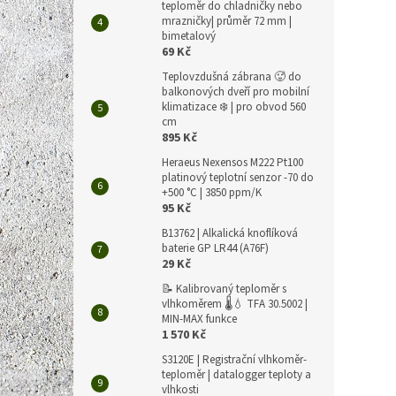
teploměr do chladničky nebo
mrazničky| průměr 72 mm |
bimetalový
69 Kč
Teplovzdušná zábrana 🥵 do
balkonových dveří pro mobilní
klimatizace ❄️ | pro obvod 560
cm
895 Kč
Heraeus Nexensos M222 Pt100
platinový teplotní senzor -70 do
+500 °C | 3850 ppm/K
95 Kč
B13762 | Alkalická knoflíková
baterie GP LR44 (A76F)
29 Kč
📝 Kalibrovaný teploměr s
vlhkoměrem 🌡️💧 TFA 30.5002 |
MIN-MAX funkce
1 570 Kč
S3120E | Registrační vlhkoměr-
teploměr | datalogger teploty a
vlhkosti