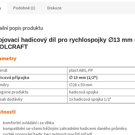
vody po...
zavlažování
s
Podobné (1)
Diskuze
ailní popis produktu
jovací hadicový díl pro rychlospojky ∅13 mm (
OLCRAFT
ametry
riál
plast ABS, PP
icová přípojka
∅ 13 mm (1/2")
měry
∅28 x 50 mm
egorie produktu
hadicová spojka
sah dodávky
1x hadicová spojka 1/2"
stnosti
komfortní ovládání i za vlhka
kompatibilní se všemi běžnými zahradními hadicemi daného průměru
rychlé spojování hadic bez nutnosti použití nářadí