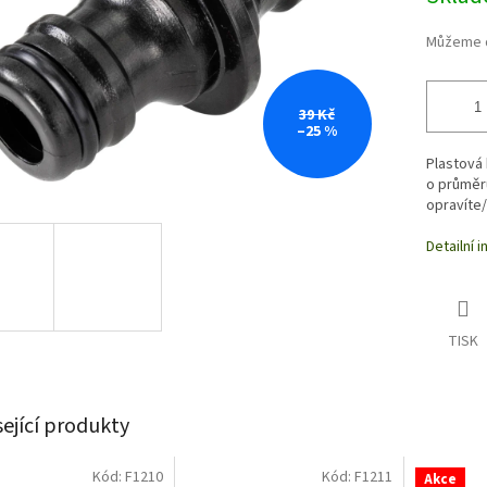
Můžeme d
39 Kč
–25 %
Plastová 
o průměr
opravíte/
Detailní 
TISK
sející produkty
Kód:
F1210
Kód:
F1211
Akce