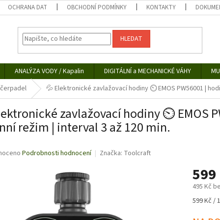
OCHRANA DAT
OBCHODNÍ PODMÍNKY
KONTAKTY
DOKUMEN
HLEDAT
ANALÝZA VODY / Kapalin
DIGITÁLNÍ a MECHANICKÉ VÁHY
MU
 čerpadel
💦 Elektronické zavlažovací hodiny ⏲️ EMOS PW56001 | hodino
lektronické zavlažovací hodiny ⏲️ EMOS P
nní režim | interval 3 až 120 min.
né
noceno
Podrobnosti hodnocení
Značka:
Toolcraft
ní
599
u
495 Kč b
Měrná
599 Kč / 
cena:
ek.