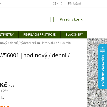
TY KE STAŽENÍ
BLOG
CENY ZA DOPRAVU / ZPŮSOBY DORUČENÍ
CZK
Přihlášení
NÁKUPNÍ
Prázdný košík
KOŠÍK
LTIMETRY
REGULAČNÍ PŘÍSTROJE
TLAKOMĚRY
DETEKTO
vý / denní / týdenní režim | interval 3 až 120 min.
W56001 | hodinový / denní /
 Kč
/ ks
ez DPH
1 ks