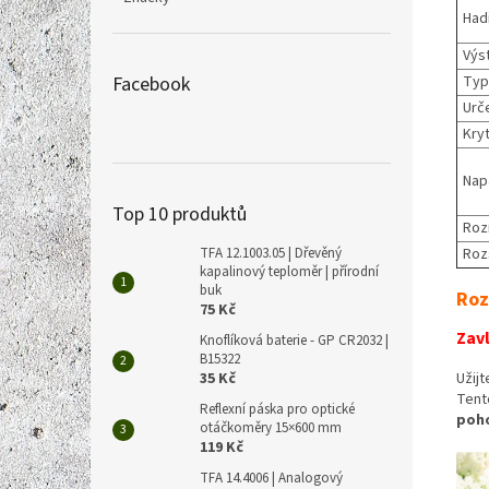
Had
Výs
Facebook
Typ
Urč
Kryt
Nap
Top 10 produktů
Roz
TFA 12.1003.05 | Dřevěný
Roz
kapalinový teploměr | přírodní
buk
Roz
75 Kč
Zav
Knoflíková baterie - GP CR2032 |
B15322
35 Kč
Užijt
Tent
Reflexní páska pro optické
poho
otáčkoměry 15×600 mm
119 Kč
TFA 14.4006 | Analogový