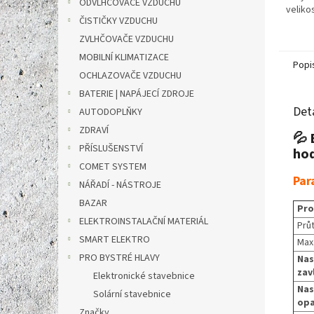
ODVLHČOVAČE VZDUCHU
velikos
ČISTIČKY VZDUCHU
ZVLHČOVAČE VZDUCHU
MOBILNÍ KLIMATIZACE
Popi
OCHLAZOVAČE VZDUCHU
BATERIE | NAPÁJECÍ ZDROJE
Det
AUTODOPLŇKY
ZDRAVÍ
💦 
PŘÍSLUŠENSTVÍ
hod
COMET SYSTEM
Par
NÁŘADÍ - NÁSTROJE
BAZAR
Pro
ELEKTROINSTALAČNÍ MATERIÁL
Prů
SMART ELEKTRO
Max.
PRO BYSTRÉ HLAVY
Nas
zav
Elektronické stavebnice
Nas
Solární stavebnice
opa
Značky