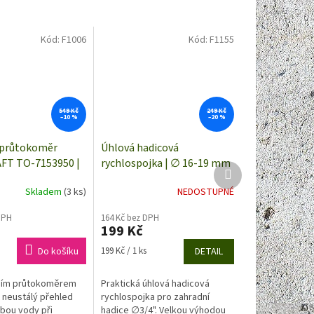
Kód:
F1006
Kód:
F1155
549 Kč
249 Kč
–10 %
–20 %
 průtokoměr
Úhlová hadicová
T TO-7153950 |
rychlospojka | ∅ 16-19 mm
Další
připojení G3/4"
(3/4") | TOOLCRAFT
produkt
Skladem
(3 ks)
NEDOSTUPNÉ
lospojky 1/2"
1561119
DPH
164 Kč bez DPH
199 Kč
Měrná
Do košíku
199 Kč / 1 ks
DETAIL
cena:
ním průtokoměrem
Praktická úhlová hadicová
 neustálý přehled
rychlospojka pro zahradní
bou vody při
hadice ∅3/4". Velkou výhodou