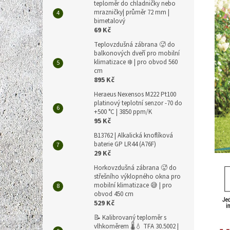
teploměr do chladničky nebo
mrazničky| průměr 72 mm |
bimetalový
69 Kč
Teplovzdušná zábrana 🥵 do
balkonových dveří pro mobilní
klimatizace ❄️ | pro obvod 560
cm
895 Kč
Heraeus Nexensos M222 Pt100
platinový teplotní senzor -70 do
+500 °C | 3850 ppm/K
95 Kč
B13762 | Alkalická knoflíková
baterie GP LR44 (A76F)
29 Kč
Horkovzdušná zábrana 🥵 do
střešního výklopného okna pro
mobilní klimatizace 😅 | pro
obvod 450 cm
529 Kč
📝 Kalibrovaný teploměr s
vlhkoměrem 🌡️💧 TFA 30.5002 |