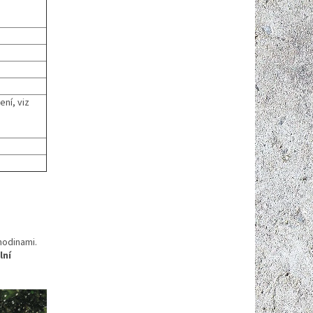
ení, viz
hodinami.
lní