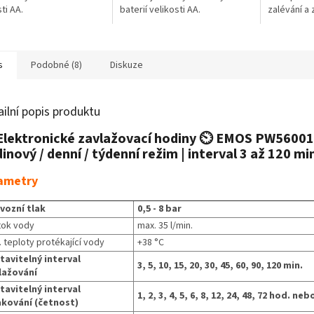
ti AA.
baterií velikosti AA.
zalévání a 
zahradě ne
s
Podobné (8)
Diskuze
ailní popis produktu
Elektronické zavlažovací hodiny ⏲️ EMOS PW56001
inový / denní / týdenní režim | interval 3 až 120 mi
ametry
vozní tlak
0,5 - 8 bar
tok vody
max. 35 l/min.
 teploty protékající vody
+38 °C
tavitelný interval
3, 5, 10, 15, 20, 30, 45, 60, 90, 120 min.
lažování
tavitelný interval
1, 2, 3, 4, 5, 6, 8, 12, 24, 48, 72 hod. ne
kování (četnost)