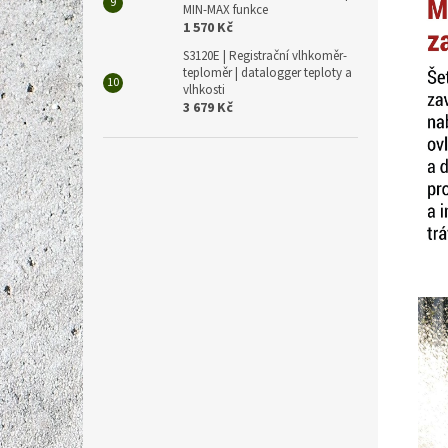
MIN-MAX funkce
1 570 Kč
S3120E | Registrační vlhkoměr-
teploměr | datalogger teploty a
vlhkosti
3 679 Kč