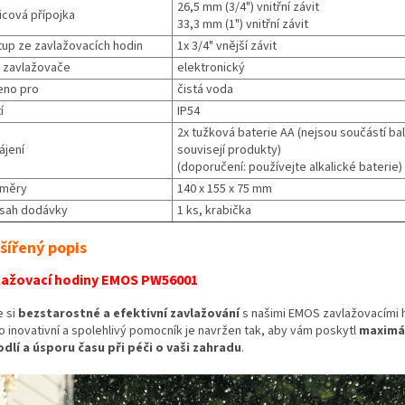
26,5 mm (3/4") vnitřní závit
icová přípojka
33,3 mm (1") vnitřní závit
tup ze zavlažovacích hodin
1x 3/4" vnější závit
 zavlažovače
elektronický
eno pro
čistá voda
í
IP54
2x tužková baterie AA (nejsou součástí bal
ájení
souvisejí produkty)
(doporučení: používejte alkalické baterie)
měry
140 x 155 x 75 mm
sah dodávky
1 ks, krabička
šířený popis
lažovací hodiny EMOS PW56001
e si
bezstarostné a efektivní zavlažování
s našimi EMOS zavlažovacími 
o inovativní a spolehlivý pomocník je navržen tak, aby vám poskytl
maximá
dlí a úsporu času při péči o vaši zahradu
.