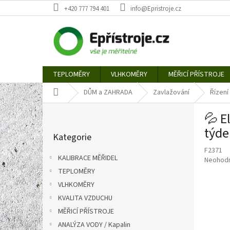
Přejít
+420 777 794 401
info@Epristroje.cz
na
obsah
TEPLOMĚRY
VLHKOMĚRY
MĚŘICÍ PŘÍSTROJE
Domů
DŮM a ZAHRADA
Zavlažování
Řízení
P
💦 E
o
Přeskočit
s
týde
Kategorie
kategorie
t
F2371
r
KALIBRACE MĚŘIDEL
Průměr
Neohod
a
hodnoce
TEPLOMĚRY
n
produkt
VLHKOMĚRY
n
je
í
KVALITA VZDUCHU
0,0
p
z
MĚŘICÍ PŘÍSTROJE
5
a
ANALÝZA VODY / Kapalin
hvězdič