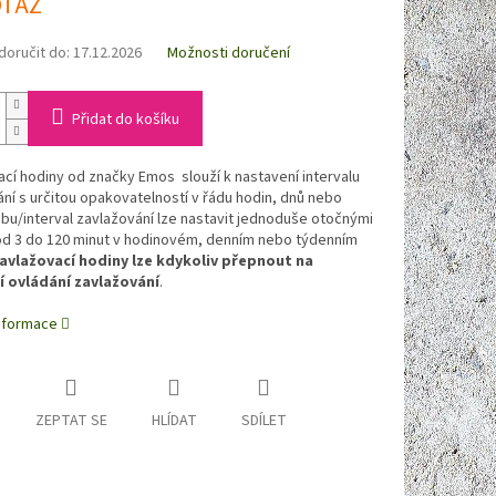
OTAZ
oručit do:
17.12.2026
Možnosti doručení
Přidat do košíku
cí hodiny od značky Emos slouží k nastavení intervalu
ní s určitou opakovatelností v řádu hodin, dnů nebo
bu/interval zavlažování lze nastavit jednoduše otočnými
od 3 do 120 minut v hodinovém, denním nebo týdenním
avlažovací hodiny lze kdykoliv přepnout na
 ovládání zavlažování
.
informace
ZEPTAT SE
HLÍDAT
SDÍLET