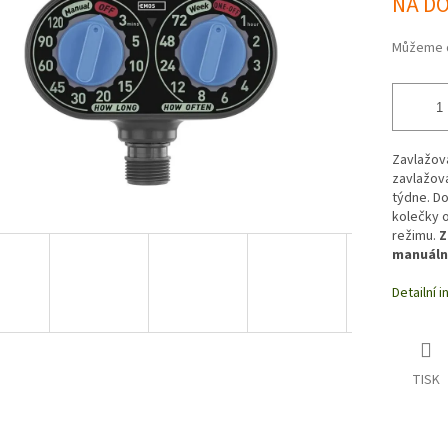
NA D
Můžeme d
Zavlažova
zavlažová
týdne. Do
kolečky 
režimu.
Z
manuální
Detailní 
TISK