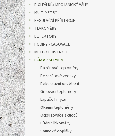
n
DIGITÁLNÍ a MECHANICKÉ VÁHY
e
MULTIMETRY
l
REGULAČNÍ PŘÍSTROJE
TLAKOMĚRY
DETEKTORY
HODINY - ČASOVAČE
METEO PŘÍSTROJE
DŮM a ZAHRADA
Bazénové teploměry
Bezdrátové zvonky
Dekorativní osvětlení
Grilovací teploměry
Lapače hmyzu
Okenní teploměry
Odpuzovače škůdců
Půdní vlhkoměry
Saunové doplňky