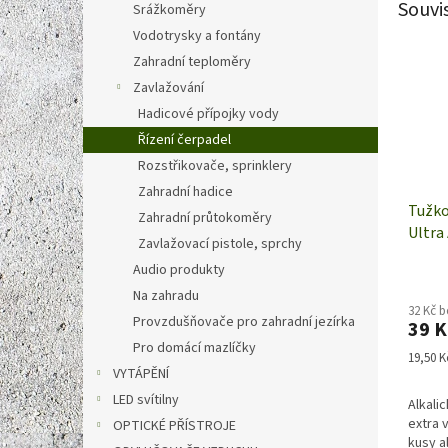
Souvi
Srážkoměry
Vodotrysky a fontány
Zahradní teploměry
Zavlažování
Hadicové přípojky vody
Řízení čerpadel
Rozstřikovače, sprinklery
Zahradní hadice
Tužko
Zahradní průtokoměry
Ultra 
Zavlažovací pistole, sprchy
kusy
Audio produkty
Na zahradu
32 Kč 
Provzdušňovače pro zahradní jezírka
39 K
Pro domácí mazlíčky
Měrná
19,50 Kč
VYTÁPĚNÍ
cena:
LED svítilny
Alkali
extra 
OPTICKÉ PŘÍSTROJE
kusy a