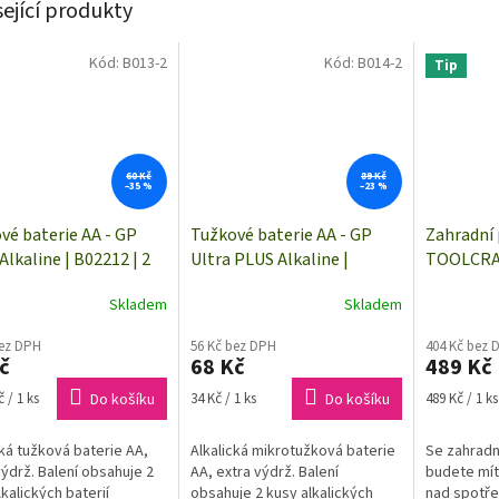
sející produkty
Kód:
B013-2
Kód:
B014-2
Tip
60 Kč
89 Kč
–35 %
–23 %
vé baterie AA - GP
Tužkové baterie AA - GP
Zahradní
Alkaline | B02212 | 2
Ultra PLUS Alkaline |
TOOLCRAF
B03212 | 2 kusy
závitové 
Skladem
Skladem
nebo rych
bez DPH
56 Kč bez DPH
404 Kč bez 
č
68 Kč
489 Kč
Měrná
Měrná
 / 1 ks
Do košíku
34 Kč / 1 ks
Do košíku
489 Kč / 1 ks
cena:
cena:
cká tužková baterie AA,
Alkalická mikrotužková baterie
Se zahrad
výdrž. Balení obsahuje 2
AA, extra výdrž. Balení
budete mít
lkalických baterií
obsahuje 2 kusy alkalických
nad spotře