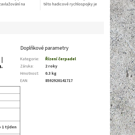
zavlažování na
této hadicové rychlospojky je
bo při plnění nádob.
možnost natočení do
potřebného úhlu. Výkyv možný
až 180°/360°.
Doplňkové parametry
 |
Kategorie
:
Řízení čerpadel
n.
Záruka
:
2 roky
Hmotnost
:
0.3 kg
EAN
:
8592920141717
bo 1 týden