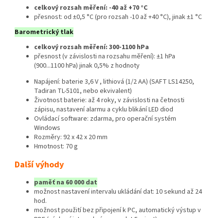
celkový rozsah měření: -40 až +70 °C
přesnost: od ±0,5 °C (pro rozsah -10 až +40 °C), jinak ±1 °C
Barometrický tlak
celkový rozsah měření: 300-1100 hPa
přesnost (v závislosti na rozsahu měření): ±1 hPa
(900...1100 hPa) jinak 0,5% z hodnoty
Napájení: baterie 3,6 V , lithiová (1/2 AA) (SAFT LS14250,
Tadiran TL-5101, nebo ekvivalent)
Životnost baterie: až 4 roky, v závislosti na četnosti
zápisu, nastavení alarmu a cyklu blikání LED diod
Ovládací software: zdarma, pro operační systém
Windows
Rozměry: 92 x 42 x 20 mm
Hmotnost: 70 g
Další výhody
paměť na 60 000 dat
možnost nastavení intervalu ukládání dat: 10 sekund až 24
hod.
možnost použití bez připojení k PC, automatický výstup v