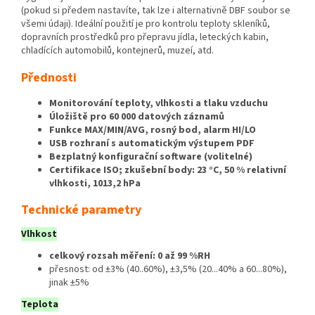
(pokud si předem nastavíte, tak lze i alternativně DBF soubor se
všemi údaji). Ideální použití je pro kontrolu teploty skleníků,
dopravních prostředků pro přepravu jídla, leteckých kabin,
chladících automobilů, kontejnerů, muzeí, atd.
Přednosti
Monitorování teploty, vlhkosti a tlaku vzduchu
Úložiště pro 60 000 datových záznamů
Funkce MAX/MIN/AVG, rosný bod, alarm HI/LO
USB rozhraní s automatickým výstupem PDF
Bezplatný konfigurační software (volitelné)
Certifikace ISO; zkušební body: 23 °C, 50 % relativní
vlhkosti, 1013,2 hPa
Technické parametry
Vlhkost
celkový rozsah měření: 0 až 99 %RH
přesnost: od ±3% (40..60%), ±3,5% (20...40% a 60...80%),
jinak ±5%
Teplota