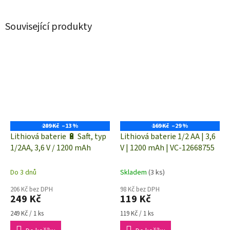
Související produkty
289 Kč
–13 %
169 Kč
–29 %
Lithiová baterie 🔋 Saft, typ
Lithiová baterie 1/2 AA | 3,6
1/2AA, 3,6 V / 1200 mAh
V | 1200 mAh | VC-12668755
Do 3 dnů
Skladem
(3 ks)
206 Kč bez DPH
98 Kč bez DPH
249 Kč
119 Kč
Měrná
Měrná
249 Kč / 1 ks
119 Kč / 1 ks
cena:
cena: