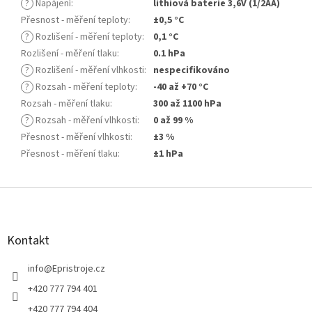
?
Napájení
:
lithiová baterie 3,6V (1/2AA)
Přesnost - měření teploty
:
±0,5 °C
?
Rozlišení - měření teploty
:
0,1 °C
Rozlišení - měření tlaku
:
0.1 hPa
?
Rozlišení - měření vlhkosti
:
nespecifikováno
?
Rozsah - měření teploty
:
-40 až +70 °C
Rozsah - měření tlaku
:
300 až 1100 hPa
?
Rozsah - měření vlhkosti
:
0 až 99 %
Přesnost - měření vlhkosti
:
±3 %
Přesnost - měření tlaku
:
±1 hPa
Z
á
p
a
Kontakt
t
í
info
@
Epristroje.cz
+420 777 794 401
+420 777 794 404