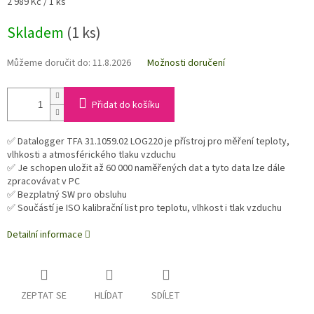
Měrná
2 989 Kč / 1 ks
cena:
Skladem
(1 ks)
Můžeme doručit do:
11.8.2026
Možnosti doručení
Přidat do košíku
✅ Datalogger TFA 31.1059.02 LOG220 je přístroj pro měření teploty,
vlhkosti a atmosférického tlaku vzduchu
✅ Je schopen uložit až 60 000 naměřených dat a tyto data lze dále
zpracovávat v PC
✅ Bezplatný SW pro obsluhu
✅ Součástí je ISO kalibrační list pro teplotu, vlhkost i tlak vzduchu
Detailní informace
ZEPTAT SE
HLÍDAT
SDÍLET