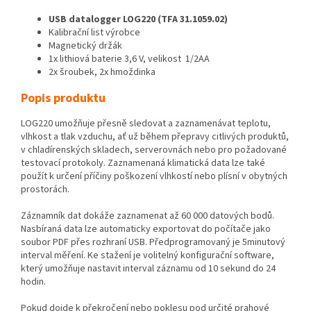
USB datalogger LOG220 (TFA 31.1059.02)
Kalibrační list výrobce
Magnetický držák
1x lithiová baterie 3,6 V, velikost 1/2AA
2x šroubek, 2x hmoždinka
Popis produktu
LOG220 umožňuje přesně sledovat a zaznamenávat teplotu,
vlhkost a tlak vzduchu, ať už během přepravy citlivých produktů,
v chladírenských skladech, serverovnách nebo pro požadované
testovací protokoly. Zaznamenaná klimatická data lze také
použít k určení příčiny poškození vlhkostí nebo plísní v obytných
prostorách.
Záznamník dat dokáže zaznamenat až 60 000 datových bodů.
Nasbíraná data lze automaticky exportovat do počítače jako
soubor PDF přes rozhraní USB. Předprogramovaný je 5minutový
interval měření. Ke stažení je volitelný konfigurační software,
který umožňuje nastavit interval záznamu od 10 sekund do 24
hodin.
Pokud dojde k překročení nebo poklesu pod určité prahové