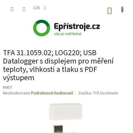
Přejít
na
CZK
NÁKUP
obsah
KOŠÍK
TFA 31.1059.02; LOG220; USB
Datalogger s displejem pro měření
teploty, vlhkosti a tlaku s PDF
výstupem
M407
Průměrné
Neohodnoceno
Podrobnosti hodnocení
Značka:
TFA Dostmann
hodnocení
produktu
je
0,0
z
5
hvězdiček.