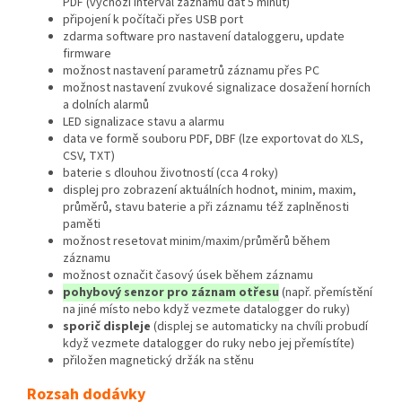
PDF (výchozí interval záznamu dat 5 minut)
připojení k počítači přes USB port
zdarma software pro nastavení dataloggeru, update
firmware
možnost nastavení parametrů záznamu přes PC
možnost nastavení zvukové signalizace dosažení horních
a dolních alarmů
LED signalizace stavu a alarmu
data ve formě souboru PDF, DBF (lze exportovat do XLS,
CSV, TXT)
baterie s dlouhou životností (cca 4 roky)
displej pro zobrazení aktuálních hodnot, minim, maxim,
průměrů, stavu baterie a při záznamu též zaplněnosti
paměti
možnost resetovat minim/maxim/průměrů během
záznamu
možnost označit časový úsek během záznamu
pohybový senzor pro záznam otřesu
(např. přemístění
na jiné místo nebo když vezmete datalogger do ruky)
sporič displeje
(displej se automaticky na chvíli probudí
když vezmete datalogger do ruky nebo jej přemístíte)
přiložen magnetický držák na stěnu
Rozsah dodávky