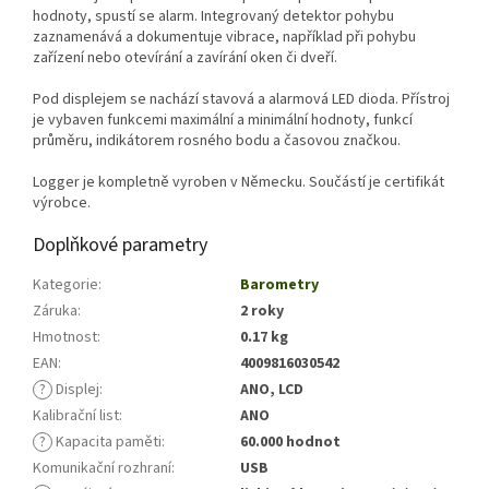
hodnoty, spustí se alarm. Integrovaný detektor pohybu
zaznamenává a dokumentuje vibrace, například při pohybu
zařízení nebo otevírání a zavírání oken či dveří.
Pod displejem se nachází stavová a alarmová LED dioda. Přístroj
je vybaven funkcemi maximální a minimální hodnoty, funkcí
průměru, indikátorem rosného bodu a časovou značkou.
Logger je kompletně vyroben v Německu. Součástí je certifikát
výrobce.
Doplňkové parametry
Kategorie
:
Barometry
Záruka
:
2 roky
Hmotnost
:
0.17 kg
EAN
:
4009816030542
?
Displej
:
ANO, LCD
Kalibrační list
:
ANO
?
Kapacita paměti
:
60.000 hodnot
Komunikační rozhraní
:
USB