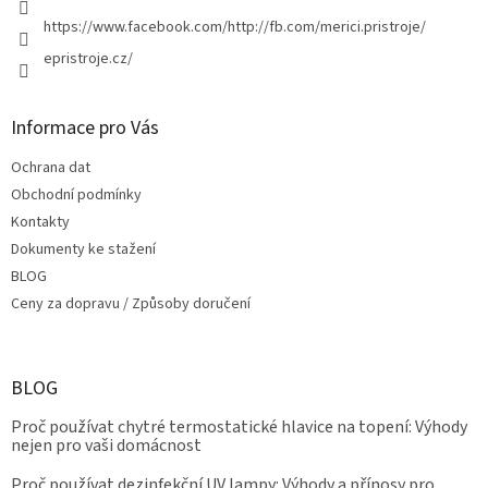
https://www.facebook.com/http://fb.com/merici.pristroje/
epristroje.cz/
Informace pro Vás
Ochrana dat
Obchodní podmínky
Kontakty
Dokumenty ke stažení
BLOG
Ceny za dopravu / Způsoby doručení
BLOG
Proč používat chytré termostatické hlavice na topení: Výhody
nejen pro vaši domácnost
Proč používat dezinfekční UV lampy: Výhody a přínosy pro