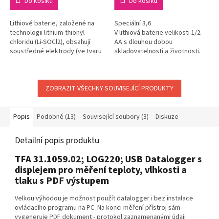
Do košíku
Do košíku
Lithiové baterie, založené na
Speciální 3,6
technologii lithium-thionyl
V lithiová baterie velikosti 1/2
chloridu (Li-SOCl2), obsahují
AA s dlouhou dobou
soustředné elektrody (ve tvaru
skladovatelnosti a životnosti.
cívky) s vysokou zatížitelností.
Kapacita baterie 1200 mAh.
Vysoké provozní napětí,...
ZOBRAZIT VŠECHNY SOUVISEJÍCÍ PRODUKTY
Popis
Podobné (13)
Související soubory (3)
Diskuze
Detailní popis produktu
TFA 31.1059.02; LOG220; USB Datalogger s
displejem pro měření teploty, vlhkosti a
tlaku s PDF výstupem
Velkou výhodou je možnost použít datalogger i bez instalace
ovládacího programu na PC. Na konci měření přístroj sám
vygeneruje PDF dokument - protokol zaznamenanými údaji