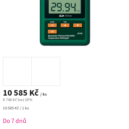
10 585 Kč
/ ks
8 748 Kč bez DPH
Měrná
10 585 Kč / 1 ks
cena:
Do 7 dnů