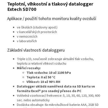
Teplotní, vlhkostní a tlakový datalogger
Extech SD700
Aplikace / použití tohoto monitoru kvality ovzduší
ve školách (studovny apod.)
v kancelářských prostorách
v nemocnicích
v laboratořích
Základní vlastnosti dataloggeru
Triple LCD, současně zobrazuje aktuální tlak vzduchu,
teplotu a relativní vlhkost vzduchu
Měřicí rozsahy:
Tlak vzduchu: 10 až 1100 hPa
Teplota: 0 až 50 °C
Vlhkost: 10 až 90% RH
Datalogger ukládá naměřená data na SD kartu ve
formátu Excel® pro snadný přenos do PC
Volitelná vzorkovací frekvence: 5, 10, 30, 60, 120, 300, 600
sec. nebo automaticky
Dodávka obsahuje: 6x mikrotužkové baterie AAA, 2GB SD