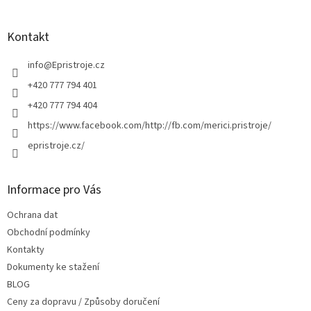
á
p
a
Kontakt
t
í
info
@
Epristroje.cz
+420 777 794 401
+420 777 794 404
https://www.facebook.com/http://fb.com/merici.pristroje/
epristroje.cz/
Informace pro Vás
Ochrana dat
Obchodní podmínky
Kontakty
Dokumenty ke stažení
BLOG
Ceny za dopravu / Způsoby doručení