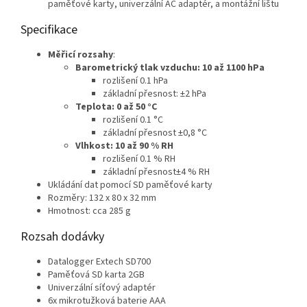
paměťové karty, univerzální AC adaptér, a montážní lištu
Specifikace
Měřicí rozsahy
:
Barometrický tlak vzduchu: 10 až 1100 hPa
rozlišení 0.1 hPa
základní přesnost: ±2 hPa
Teplota: 0 až 50 °C
rozlišení 0.1 °C
základní přesnost ±0,8 °C
Vlhkost: 10 až 90 % RH
rozlišení 0.1 % RH
základní přesnost±4 % RH
Ukládání dat pomocí SD paměťové karty
Rozměry: 132 x 80 x 32 mm
Hmotnost: cca 285 g
Rozsah dodávky
Datalogger Extech SD700
Paměťová SD karta 2GB
Univerzální síťový adaptér
6x mikrotužková baterie AAA