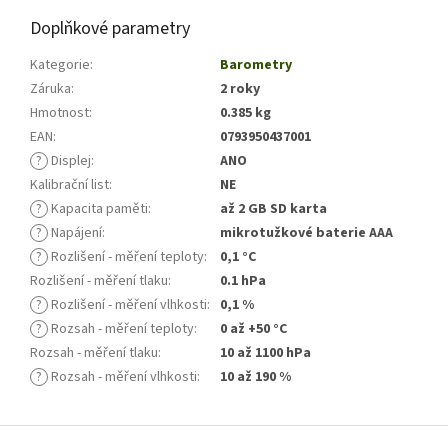
Doplňkové parametry
Kategorie
:
Barometry
Záruka
:
2 roky
Hmotnost
:
0.385 kg
EAN
:
0793950437001
?
Displej
:
ANO
Kalibrační list
:
NE
?
Kapacita paměti
:
až 2 GB SD karta
?
Napájení
:
mikrotužkové baterie AAA
?
Rozlišení - měření teploty
:
0,1 °C
Rozlišení - měření tlaku
:
0.1 hPa
?
Rozlišení - měření vlhkosti
:
0,1 %
?
Rozsah - měření teploty
:
0 až +50 °C
Rozsah - měření tlaku
:
10 až 1100 hPa
?
Rozsah - měření vlhkosti
:
10 až 190 %
Z