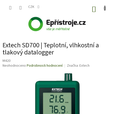
Přejít
na
CZK
NÁKUP
obsah
KOŠÍK
Extech SD700 | Teplotní, vlhkostní a
tlakový datalogger
M420
Průměrné
Neohodnoceno
Podrobnosti hodnocení
Značka:
Extech
hodnocení
produktu
je
0,0
z
5
hvězdiček.