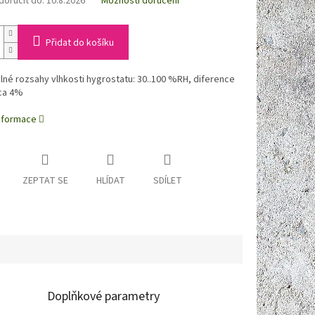
oručit do:
10.8.2026
Možnosti doručení
Přidat do košíku
lné rozsahy vlhkosti hygrostatu: 30..100 %RH, diference
cca 4%
informace
ZEPTAT SE
HLÍDAT
SDÍLET
Doplňkové parametry