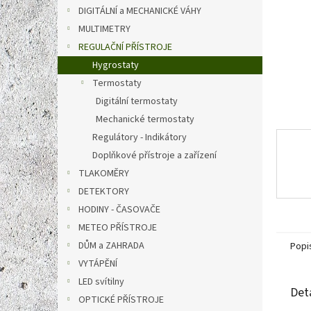
n
DIGITÁLNÍ a MECHANICKÉ VÁHY
e
MULTIMETRY
l
REGULAČNÍ PŘÍSTROJE
Hygrostaty
Termostaty
Digitální termostaty
Mechanické termostaty
Regulátory - Indikátory
Doplňkové přístroje a zařízení
TLAKOMĚRY
DETEKTORY
HODINY - ČASOVAČE
METEO PŘÍSTROJE
DŮM a ZAHRADA
Popi
VYTÁPĚNÍ
LED svítilny
Det
OPTICKÉ PŘÍSTROJE