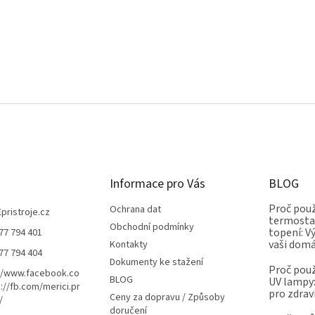
Informace pro Vás
BLOG
Proč použ
Ochrana dat
Epristroje.cz
termostat
Obchodní podmínky
topení: V
77 794 401
vaši dom
Kontakty
77 794 404
Dokumenty ke stažení
Proč použ
//www.facebook.co
BLOG
UV lampy:
://fb.com/merici.pr
pro zdrav
Ceny za dopravu / Způsoby
/
doručení