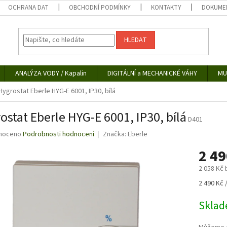
OCHRANA DAT
OBCHODNÍ PODMÍNKY
KONTAKTY
DOKUMEN
HLEDAT
ANALÝZA VODY / Kapalin
DIGITÁLNÍ a MECHANICKÉ VÁHY
MU
Hygrostat Eberle HYG-E 6001, IP30, bílá
ostat Eberle HYG-E 6001, IP30, bílá
D401
né
noceno
Podrobnosti hodnocení
Značka:
Eberle
ní
2 4
u
2 058 Kč
Měrná
2 490 Kč /
cena:
ek.
Skla