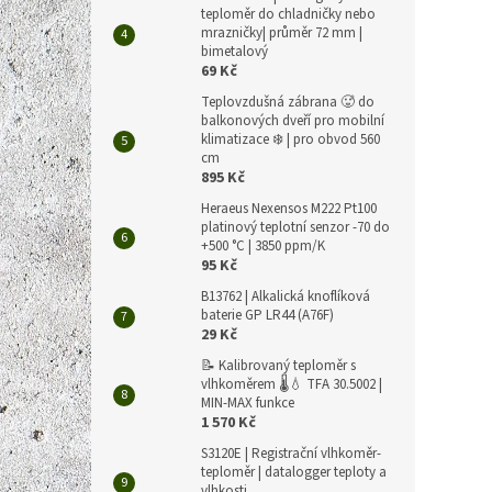
teploměr do chladničky nebo
mrazničky| průměr 72 mm |
bimetalový
69 Kč
Teplovzdušná zábrana 🥵 do
balkonových dveří pro mobilní
klimatizace ❄️ | pro obvod 560
cm
895 Kč
Heraeus Nexensos M222 Pt100
platinový teplotní senzor -70 do
+500 °C | 3850 ppm/K
95 Kč
B13762 | Alkalická knoflíková
baterie GP LR44 (A76F)
29 Kč
📝 Kalibrovaný teploměr s
vlhkoměrem 🌡️💧 TFA 30.5002 |
MIN-MAX funkce
1 570 Kč
S3120E | Registrační vlhkoměr-
teploměr | datalogger teploty a
vlhkosti