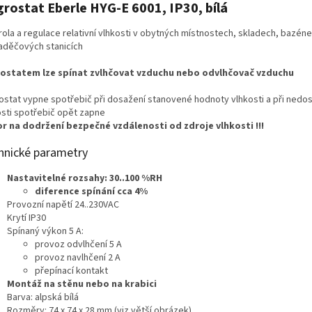
rostat Eberle HYG-E 6001, IP30, bílá
rola a regulace relativní vlhkosti v obytných místnostech, skladech, bazéne
aděčových stanicích
ostatem lze spínat zvlhčovat vzduchu nebo odvlhčovač vzduchu
ostat vypne spotřebič při dosažení stanovené hodnoty vlhkosti a při nedos
osti spotřebič opět zapne
r na dodržení bezpečné vzdálenosti od zdroje vlhkosti !!!
hnické parametry
Nastavitelné rozsahy: 30..100 %RH
diference spínání cca 4%
Provozní napětí 24..230VAC
Krytí IP30
Spínaný výkon 5 A:
provoz odvlhčení 5 A
provoz navlhčení 2 A
přepínací kontakt
Montáž na stěnu nebo na krabici
Barva: alpská bílá
Rozměry: 74 x 74 x 28 mm (viz větší obrázek)