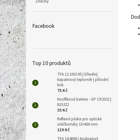
Značky
Dod
Facebook
Top 10 produktů
TFA 12.1003.05 | Dřevěný
kapalinový teploměr | přírodní
buk
75 Kč
Knoflíková baterie - GP CR2032 |
B15322
35 Kč
Reflexní páska pro optické
otáčkoměry 15×600 mm
119 Kč
TFA 14.4006 | Analogový