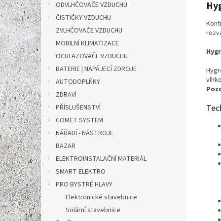
Hyg
ODVLHČOVAČE VZDUCHU
ČISTIČKY VZDUCHU
Kont
ZVLHČOVAČE VZDUCHU
rozv
MOBILNÍ KLIMATIZACE
Hygr
OCHLAZOVAČE VZDUCHU
BATERIE | NAPÁJECÍ ZDROJE
Hygr
vlhk
AUTODOPLŇKY
Pozo
ZDRAVÍ
Tec
PŘÍSLUŠENSTVÍ
COMET SYSTEM
NÁŘADÍ - NÁSTROJE
BAZAR
ELEKTROINSTALAČNÍ MATERIÁL
SMART ELEKTRO
PRO BYSTRÉ HLAVY
Elektronické stavebnice
Solární stavebnice