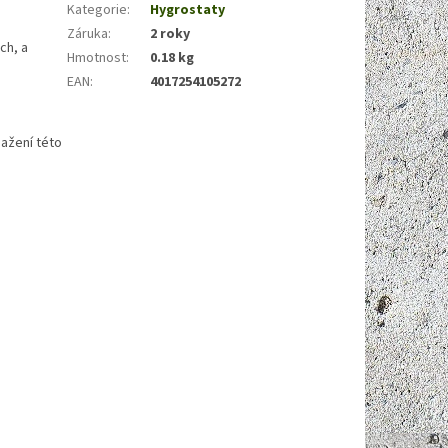
Kategorie
:
Hygrostaty
Záruka
:
2 roky
ch, a
Hmotnost
:
0.18 kg
EAN
:
4017254105272
ažení této