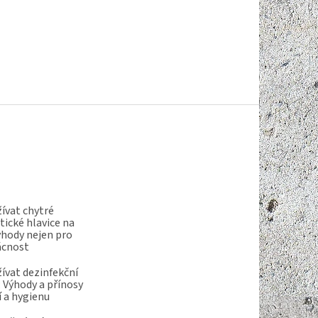
ívat chytré
ické hlavice na
ýhody nejen pro
ácnost
ívat dezinfekční
 Výhody a přínosy
í a hygienu