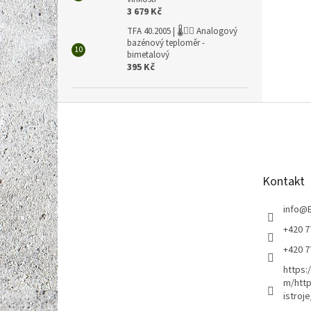
3 679 Kč
TFA 40.2005 | 🌡️🏊‍♀️ Analogový
bazénový teploměr -
bimetalový
395 Kč
Z
á
p
a
t
Kontakt
í
info
@
+420 7
+420 7
https:
m/http
istroje