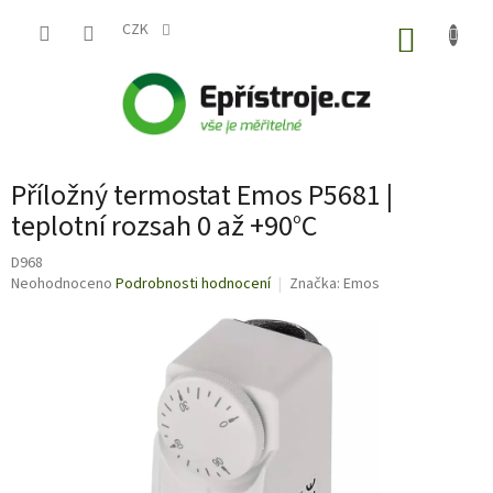
Přejít
na
CZK
NÁKUP
obsah
KOŠÍK
Příložný termostat Emos P5681 |
teplotní rozsah 0 až +90°C
D968
Průměrné
Neohodnoceno
Podrobnosti hodnocení
Značka:
Emos
hodnocení
produktu
je
0,0
z
5
hvězdiček.