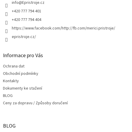
í
info
@
Epristroje.cz
+420 777 794 401
+420 777 794 404
https://www.facebook.com/http://fb.com/merici.pristroje/
epristroje.cz/
Informace pro Vás
Ochrana dat
Obchodní podmínky
Kontakty
Dokumenty ke stažení
BLOG
Ceny za dopravu / Způsoby doručení
BLOG