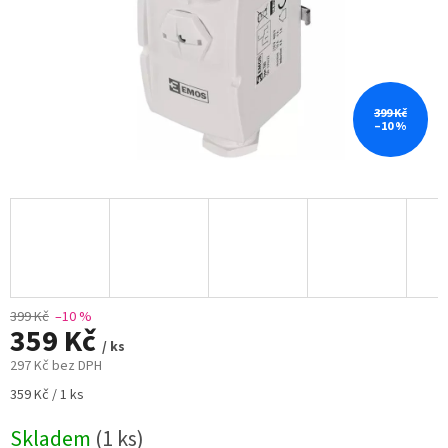
399 Kč
–10 %
399 Kč
–10 %
359 Kč
/ ks
297 Kč bez DPH
Měrná
359 Kč / 1 ks
cena:
Skladem
(1 ks)