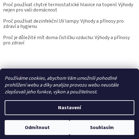
Proč používat chytré termostatické hlavice na topení: Výhody
nejen pro vaši domácnost
Proč používat dezinfekční UV lampy: Výhody a přínosy pro
zdraví a hygienu
Proč je důležité mít doma čističku vzduchu: Výhody a přínosy
pro zdraví
Kalibrace.info
meteostanice.cz
Používáme cookies, abychom Vám umožnili pohodlné
prohlížení webu a díky analýze provozu webu neustále
zlepšovali jeho funkce, výkon a použitelnost.
Vytvořil Shoptet
Nastavení
Copyright 2026
Epřístroje.cz
. Všechna práva vyhrazena.
Upravit
Odmítnout
Souhlasím
nastavení cookies