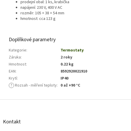
prodejní obal: 1 ks, krabička
napájení: 230 V, 400 V AC
rozměr: 105 × 38 × 54 mm
hmotnost: cca 123 g
Doplňkové parametry
Kategorie
:
Termostaty
Záruka
:
2 roky
Hmotnost
:
0.22 kg
EAN
:
8592920021910
Krytí
:
IP40
?
Rozsah - měření teploty
:
0 až +90 °C
Z
á
p
a
Kontakt
t