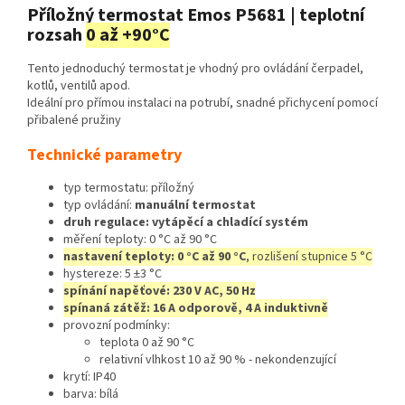
Příložný termostat Emos P5681 | teplotní
rozsah
0 až +90°C
Tento jednoduchý termostat je vhodný pro ovládání čerpadel,
kotlů, ventilů apod.
Ideální pro přímou instalaci na potrubí, snadné přichycení pomocí
přibalené pružiny
Technické parametry
typ termostatu: příložný
typ ovládání:
manuální termostat
druh regulace: vytápěcí a chladící systém
měření teploty: 0 °C až 90 °C
nastavení teploty: 0 °C až 90 °C
, rozlišení stupnice 5 °C
hystereze: 5 ±3 °C
spínání napěťové: 230 V AC, 50 Hz
spínaná zátěž: 16 A odporově, 4 A induktivně
provozní podmínky:
teplota 0 až 90 °C
relativní vlhkost 10 až 90 % - nekondenzující
krytí: IP40
barva: bílá