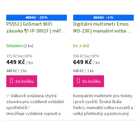
499 Kč
–10 %
659 Kč
–1 %
P5551 | GoSmart WiFi
Digitální multimetr Emos
zásuvka 🔌 IP-3001F | měřič
MD-230 | manuální volba
spotřeby el. energie |
rozsahů | M0230
elektroměr | spínací
Skladem
(2 ks)
Do 3 dnů
zásuvka
371 Kč bez DPH
536 Kč bez DPH
449 Kč
649 Kč
/ ks
/ ks
Měrná
Měrná
449 Kč / 1 ks
649 Kč / 1 ks
cena:
cena:
Do košíku
Do košíku
✅ Dálkově ovládaná chytrá
Kompaktní multimetr pro hobby
zásuvka pro vzdálené ovládání
i profi využití. Široká škála
spotřebičů✅
funkcí, manuální volba rozsahů a
Umožňuje vzdálené vypnutí a
velký přehledný a podsvícený
zapnutí✅ Max. 16 A/ 3 680
displej displej usnadní práci
W✅ Měřič spotřeby, časovač
každému elektrikáři.