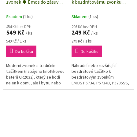
zvonek 🔔 Emos do zásuvky
k bezdrátovému zvonku
GoSmart s WiFi| dosah až
Emos P5734 | dosah až 150
150 m | stříbrná
m | bílá
Skladem
(1 ks)
Skladem
(1 ks)
454 Kč bez DPH
206 Kč bez DPH
549 Kč
249 Kč
/ ks
/ ks
Měrná
Měrná
549 Kč / 1 ks
249 Kč / 1 ks
cena:
cena:
Do košíku
Do košíku
Moderní zvonek s tradičním
Náhradní nebo rozšiřující
tlačítkem (napájeno knoflíkovou
bezdrátové tlačítko k
baterií CR2032), který se hodí
bezdrátovým zvonkům
nejen k domu, ale i bytu, nebo
EMOS P5734, P5734B, P5735SS,
do kanceláře. Velkou předností
P5735WS. Dosah signálu mezi
tohoto zvonku je jeho...
tlačítkem a zvonkem až 150 m.