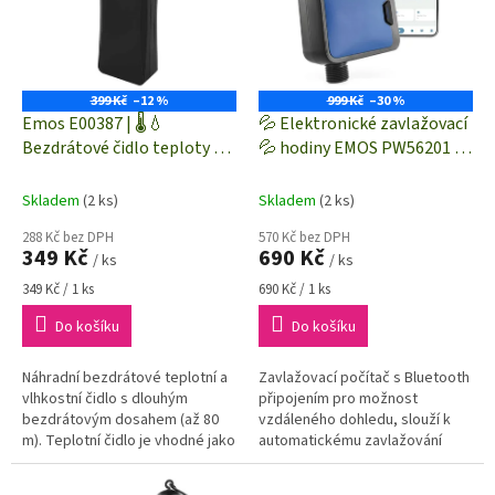
i
r
s
o
p
d
r
u
o
k
399 Kč
–12 %
999 Kč
–30 %
d
t
Emos E00387 | 🌡️💧
💦 Elektronické zavlažovací
u
ů
Bezdrátové čidlo teploty a
💦 hodiny EMOS PW56201 🚰
k
vlhkosti pro meteostanice
| Bluetooth 5.0 | 1 výstup
t
Emos | dosah až 80 m |
Skladem
(2 ks)
Skladem
(2 ks)
ů
černá
288 Kč bez DPH
570 Kč bez DPH
349 Kč
690 Kč
/ ks
/ ks
Měrná
Měrná
349 Kč / 1 ks
690 Kč / 1 ks
cena:
cena:
Do košíku
Do košíku
Náhradní bezdrátové teplotní a
Zavlažovací počítač s Bluetooth
vlhkostní čidlo s dlouhým
připojením pro možnost
bezdrátovým dosahem (až 80
vzdáleného dohledu, slouží k
m). Teplotní čidlo je vhodné jako
automatickému zavlažování
náhradní díl pro vlhkoměry a
rostlin. Výrobek je vodotěsný
meteostanice Emos E0387,...
podle IP54 a hodí se pro