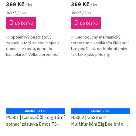
369 Kč
369 Kč
/ ks
/ ks
Měrná
Měrná
369 Kč / 1 ks
369 Kč / 1 ks
cena:
cena:
Do košíku
Do košíku
✅ Spolehlivý bezdrátový
✅ Jednoduchý mechanický
zvonek, který se hodí nejen k
termostat s kapilárním čidlem✅
domu, ale i bytu, nebo do
Lze použít jak do teplotní jímky
kanceláře✅ Velkou předností
tak také jako příložný
tohoto zvonku je jeho
termostat✅ Jedná se o jednu z
bezdrátové provedení✅
nejjednodušších forem
Bezdrátový dosah...
regulace...
449 Kč
–11 %
749 Kč
–6 %
P5501 | Časovač ⏳ - digitální
H5002 | GoSmart
spínací zásuvka Emos TS-
Multifunkční ZigBee brána
EF1
IP-2000Z s WiFi a Bluetooth