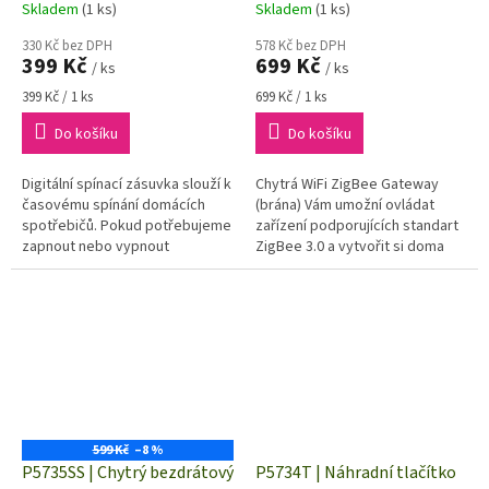
Skladem
(1 ks)
Skladem
(1 ks)
330 Kč bez DPH
578 Kč bez DPH
399 Kč
699 Kč
/ ks
/ ks
Měrná
Měrná
399 Kč / 1 ks
699 Kč / 1 ks
cena:
cena:
Do košíku
Do košíku
Digitální spínací zásuvka slouží k
Chytrá WiFi ZigBee Gateway
časovému spínání domácích
(brána) Vám umožní ovládat
spotřebičů. Pokud potřebujeme
zařízení podporujících standart
zapnout nebo vypnout
ZigBee 3.0 a vytvořit si doma
spotřebič v určitém čas.
tak chytrou domácnost
rozmezí, stačí naprogramovat
(pracoviště), kdy můžete
zásuvku dle...
jednoduše...
599 Kč
–8 %
P5735SS | Chytrý bezdrátový
P5734T | Náhradní tlačítko