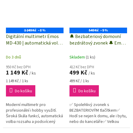
1 249 Kč
–8 %
549 Kč
–9 %
Digitální multimetr Emos
🔔 Bezbateriový domovní
MD-430 | automatická volba
bezdrátový zvonek 🔔 Emos
rozsahů | M0430
P5750 | až 150 m
Do 3 dnů
Skladem
(1 ks)
950 Kč bez DPH
412 Kč bez DPH
1 149 Kč
499 Kč
/ ks
/ ks
Měrná
Měrná
1 149 Kč / 1 ks
499 Kč / 1 ks
cena:
cena:
Do košíku
Do košíku
Moderní multimetr pro
✅ Spolehlivý zvonek s
profesionální i hobby využití.
BEZBATERIOVÝM tlačítkem✅
Široká škála funkcí, automatická
Hodí se nejen k domu, ale i bytu,
volba rozsahu a podsvícený
nebo do kanceláře✅ Velkou
displej usnadní práci každému
předností tohoto zvonku je jeho
elektrikáři.
bezdrátové provedení s