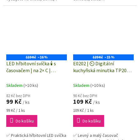
dílně atp.
automatickému zavlažování
rostlin. Dva samostatné výstupy
z těchto zavlažovacích...
119 Kč
–16 %
129 Kč
–15 %
LED hřbitovní svíčka 🕯️ s
E0202 | ⏲️ Digitální
časovačem | na 2× C |
kuchyňská minutka TP202 -
červená LED | DCCV19
timer ⏲️
Skladem
(>10 ks)
Skladem
(>10 ks)
82 Kč bez DPH
90 Kč bez DPH
99 Kč
109 Kč
/ ks
/ ks
Měrná
Měrná
99 Kč / 1 ks
109 Kč / 1 ks
cena:
cena:
Do košíku
Do košíku
✅ Praktická hřbitovní LED svíčka
✅ Levný a malý časovač