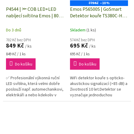
779 Kč
–10 %
P4544 | 🔦 COB LED+LED
Emos P56500S | GoSmart
nabíjecí svítilna Emos | 800
Detektor kouře TS380C-HW
lm | 🔋 2000 mAh | 2x
s Wi-Fi | opticko-akustická
magnet, 2x hák
signalizace >85 dB
Do 3 dnů
Skladem
(1 ks)
702 Kč bez DPH
574 Kč bez DPH
849 Kč
695 Kč
/ ks
/ ks
Měrná
Měrná
849 Kč / 1 ks
695 Kč / 1 ks
cena:
cena:
Do košíku
Do košíku
✅ Profesionální výkonná ruční
WiFi detektor kouře s opticko-
LED svítilna, která velmi dobře
akustickou signalizací (>85 dB) a
poslouží např. automechanikovi,
životností 10 let.Detektor se
elektrikáři a nebo kdekoliv v
vyznačuje jednoduchou
průmyslu✅ Tuto svítilnu
obsluhou. Kompatibilní s mobilní
samozřejmě využijete také...
aplikací SmartLife, TUYA,...