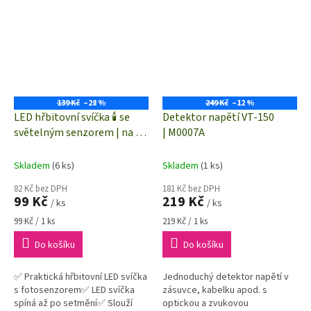
dosahem až 150...
139 Kč
–28 %
249 Kč
–12 %
LED hřbitovní svíčka 🕯️ se
Detektor napětí VT-150
světelným senzorem | na 2×
| M0007A
C | červená LED | DCCV20
Skladem
(6 ks)
Skladem
(1 ks)
82 Kč bez DPH
181 Kč bez DPH
99 Kč
219 Kč
/ ks
/ ks
Měrná
Měrná
99 Kč / 1 ks
219 Kč / 1 ks
cena:
cena:
Do košíku
Do košíku
✅ Praktická hřbitovní LED svíčka
Jednoduchý detektor napětí v
s fotosenzorem✅ LED svíčka
zásuvce, kabelku apod. s
spíná až po setmění✅ Slouží
optickou a zvukovou