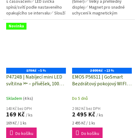
s časovačem✅ LED svíčka
(timer)✅ Velký a přehledný
spíná/svítí podle nastaveného
displej✅ Magnet pro snadné
opakujícího se intervalu✅ Slouží
uchycení k magnetickým
jako náhrada klasické hřbitovní
povrchům
svíčky✅ Odolná vůči...
Novinka
179 Kč
–5 %
2 899 Kč
–13 %
P4724B | Nabíjecí mini LED
EMOS P56S11 | GoSmart
svítilna 🔦 – přívěšek, 100
Bezdrátový pokojový WIFI
lm, karabina, modrá
termostat s OpenTherm
komunikací
Skladem
(4 ks)
Do 5 dnů
140 Kč bez DPH
2 062 Kč bez DPH
169 Kč
2 495 Kč
/ ks
/ ks
Měrná
Měrná
169 Kč / 1 ks
2 495 Kč / 1 ks
cena:
cena:
Do košíku
Do košíku