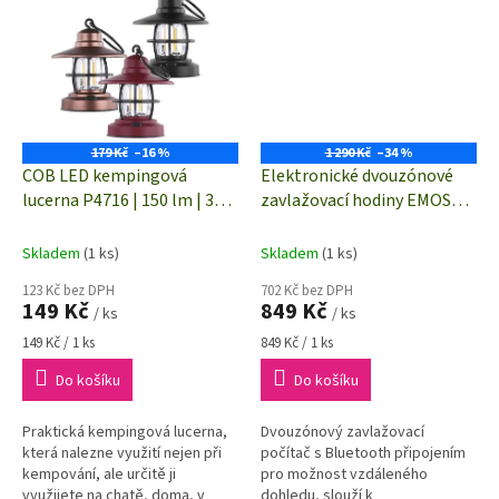
venkovní...
179 Kč
–16 %
1 290 Kč
–34 %
COB LED kempingová
Elektronické dvouzónové
lucerna P4716 | 150 lm | 3x
zavlažovací hodiny EMOS
AAA | 108 x 128 mm -
PW56202 | Bluetooth 5.0,
POSLEDNÍ KUS VÍNOVĚ
ZigBee kompatibilní | 2
Skladem
(1 ks)
Skladem
(1 ks)
ČERVENÁ
výstupy
123 Kč bez DPH
702 Kč bez DPH
149 Kč
849 Kč
/ ks
/ ks
Měrná
Měrná
149 Kč / 1 ks
849 Kč / 1 ks
cena:
cena:
Do košíku
Do košíku
Praktická kempingová lucerna,
Dvouzónový zavlažovací
která nalezne využití nejen při
počítač s Bluetooth připojením
kempování, ale určitě ji
pro možnost vzdáleného
využijete na chatě, doma, v
dohledu, slouží k