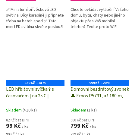
✅ Miniaturní přívěsková LED
Chcete ovládat vytápění Vašeho
svítilna. Díky karabině ji připnete
domu, bytu, chaty nebo jiného
třeba na batoh apod.✅ Tato
objektu přes Váš mobilní
mini LED svítilna skvěle poslouží
telefon? Zvolte proto WiFi
jako výkonný zdroj světla✅ LED
termostat. Budete mít přehled
svítilnu lze snadno...
jednak o aktuální teplotě a
budete...
139 Kč
–28 %
999 Kč
–20 %
LED hřbitovní svíčka 🕯️ s
Domovní bezdrátový zvonek
časovačem | na 2× C |
🔔 Emos P5731, až 180 m,
vintage | vnitřní i venkovní|
rozšířená sada, bílá
DCCV21
Skladem
(>10 ks)
Skladem
(1 ks)
82 Kč bez DPH
660 Kč bez DPH
99 Kč
799 Kč
/ ks
/ ks
Měrná
Měrná
99 Kč / 1 ks
799 Kč / 1 ks