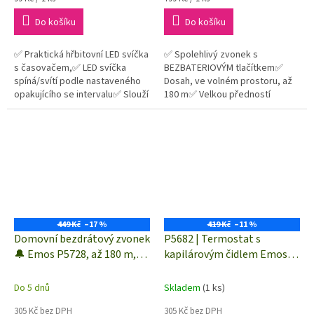
cena:
cena:
Do košíku
Do košíku
✅ Praktická hřbitovní LED svíčka
✅ Spolehlivý zvonek s
s časovačem,✅ LED svíčka
BEZBATERIOVÝM tlačítkem✅
spíná/svítí podle nastaveného
Dosah, ve volném prostoru, až
opakujícího se intervalu✅ Slouží
180 m✅ Velkou předností
jako náhrada klasické hřbitovní
tohoto zvonku je jeho
svíčky✅ Odolná vůči...
bezdrátové provedení
449 Kč
–17 %
419 Kč
–11 %
Domovní bezdrátový zvonek
P5682 | Termostat s
🔔 Emos P5728, až 180 m,
kapilárovým čidlem Emos |
černá
teplotní rozsah 0 až +90°C
Do 5 dnů
Skladem
(1 ks)
305 Kč bez DPH
305 Kč bez DPH