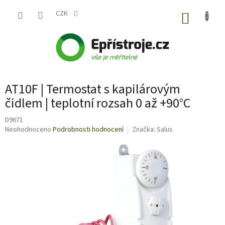
Přejít
na
CZK
NÁKUP
obsah
KOŠÍK
AT10F | Termostat s kapilárovým
čidlem | teplotní rozsah 0 až +90°C
D9671
Průměrné
Neohodnoceno
Podrobnosti hodnocení
Značka:
Salus
hodnocení
produktu
je
0,0
z
5
hvězdiček.