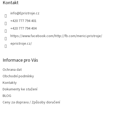
a
Kontakt
t
í
info
@
Epristroje.cz
+420 777 794 401
+420 777 794 404
https://www.facebook.com/http://fb.com/merici.pristroje/
epristroje.cz/
Informace pro Vás
Ochrana dat
Obchodní podmínky
Kontakty
Dokumenty ke stažení
BLOG
Ceny za dopravu / Způsoby doručení