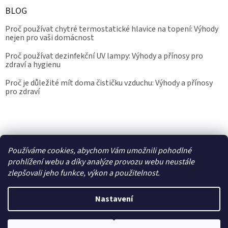
BLOG
Proč používat chytré termostatické hlavice na topení: Výhody
nejen pro vaši domácnost
Proč používat dezinfekční UV lampy: Výhody a přínosy pro
zdraví a hygienu
Proč je důležité mít doma čističku vzduchu: Výhody a přínosy
pro zdraví
Kalibrace.info
meteostanice.cz
Používáme cookies, abychom Vám umožnili pohodlné
prohlížení webu a díky analýze provozu webu neustále
zlepšovali jeho funkce, výkon a použitelnost.
Vytvořil Shoptet
Nastavení
Copyright 2026
Epřístroje.cz
. Všechna práva vyhrazena.
Upravit