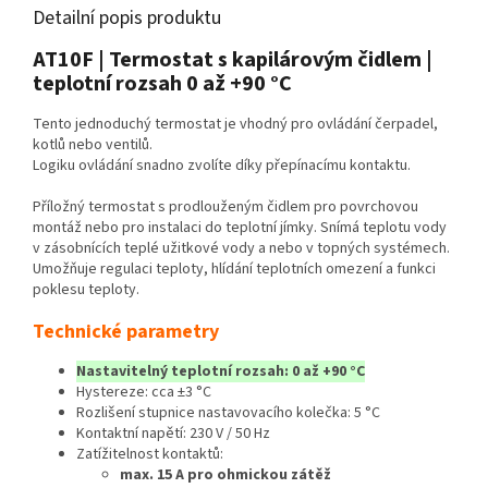
Detailní popis produktu
AT10F | Termostat s kapilárovým čidlem |
teplotní rozsah 0 až +90 °C
Tento jednoduchý termostat je vhodný pro ovládání čerpadel,
kotlů nebo ventilů.
Logiku ovládání snadno zvolíte díky přepínacímu kontaktu.
Příložný termostat s prodlouženým čidlem pro povrchovou
montáž nebo pro instalaci do teplotní jímky. Snímá teplotu vody
v zásobnících teplé užitkové vody a nebo v topných systémech.
Umožňuje regulaci teploty, hlídání teplotních omezení a funkci
poklesu teploty.
Technické parametry
Nastavitelný teplotní rozsah: 0 až +90 °C
Hystereze: cca ±3 °C
Rozlišení stupnice nastavovacího kolečka: 5 °C
Kontaktní napětí: 230 V / 50 Hz
Zatížitelnost kontaktů:
max. 15 A pro ohmickou zátěž