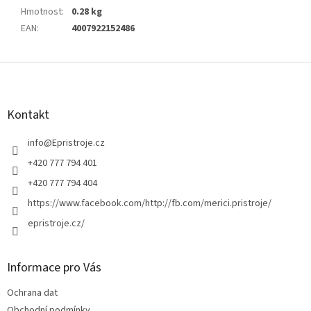
Hmotnost
:
0.28 kg
EAN
:
4007922152486
Z
á
p
a
Kontakt
t
í
info
@
Epristroje.cz
+420 777 794 401
+420 777 794 404
https://www.facebook.com/http://fb.com/merici.pristroje/
epristroje.cz/
Informace pro Vás
Ochrana dat
Obchodní podmínky