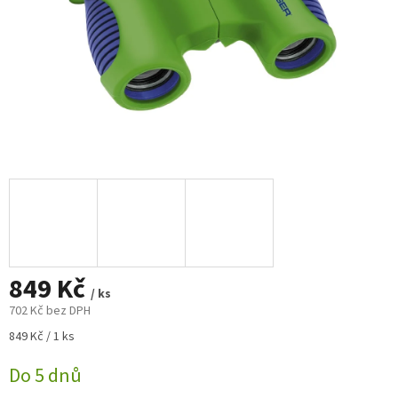
849 Kč
/ ks
702 Kč bez DPH
Měrná
849 Kč / 1 ks
cena:
Do 5 dnů