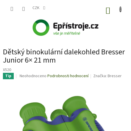
Přejít
na
CZK
NÁKUP
obsah
KOŠÍK
Dětský binokulární dalekohled Bresser
Junior 6× 21 mm
X520
Průměrné
Neohodnoceno
Podrobnosti hodnocení
Značka:
Bresser
Tip
hodnocení
produktu
je
0,0
z
5
hvězdiček.