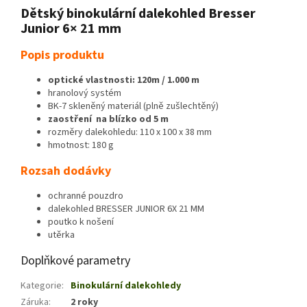
Dětský binokulární dalekohled Bresser
Junior 6× 21 mm
Popis produktu
optické vlastnosti: 120m / 1.000 m
hranolový systém
BK-7 skleněný materiál (plně zušlechtěný)
zaostření na blízko od 5 m
rozměry dalekohledu: 110 x 100 x 38 mm
hmotnost: 180 g
Rozsah dodávky
ochranné pouzdro
dalekohled BRESSER JUNIOR 6X 21 MM
poutko k nošení
utěrka
Doplňkové parametry
Kategorie
:
Binokulární dalekohledy
Záruka
:
2 roky