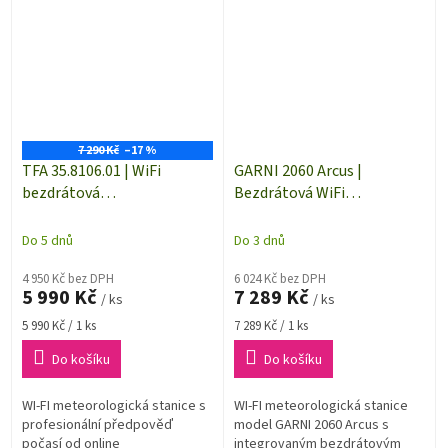
plnohodnotnou předpověď
relativní vlhkosti vzduchu.
počasí. K meteostanici WLAN
Tato...
VIEW...
7 290 Kč
–17 %
TFA 35.8106.01 | WiFi
GARNI 2060 Arcus |
bezdrátová
Bezdrátová WiFi
meteorologická stanice ID-
meteorologická stanice |
05 pro systém TFA.me |
dosah až 150 m
Do 5 dnů
Do 3 dnů
internetová předpověď
počasí | dosah až 100 m
4 950 Kč bez DPH
6 024 Kč bez DPH
5 990 Kč
7 289 Kč
/ ks
/ ks
Měrná
Měrná
5 990 Kč / 1 ks
7 289 Kč / 1 ks
cena:
cena:
Do košíku
Do košíku
WI-FI meteorologická stanice s
WI-FI meteorologická stanice
profesionální předpověď
model GARNI 2060 Arcus s
počasí od online
integrovaným bezdrátovým