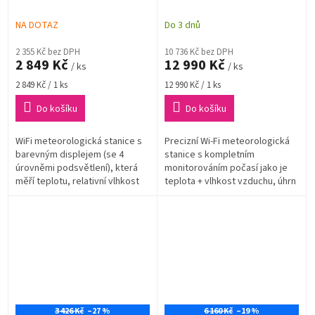
dosah až 100 m | černá
| ultrazvukové měření
rychlosti větru | až 8
NA DOTAZ
Do 3 dnů
senzorů
2 355 Kč bez DPH
10 736 Kč bez DPH
2 849 Kč
12 990 Kč
/ ks
/ ks
Měrná
Měrná
2 849 Kč / 1 ks
12 990 Kč / 1 ks
cena:
cena:
Do košíku
Do košíku
WiFi meteorologická stanice s
Precizní Wi-Fi meteorologická
barevným displejem (se 4
stanice s kompletním
úrovněmi podsvětlení), která
monitorováním počasí jako je
měří teplotu, relativní vlhkost
teplota + vlhkost vzduchu, úhrn
vzduchu, rychlost větru, směr
srážek, směr a rychlost větru,
větru, dešťové srážky,...
měření barometrického tlaku...
3 426 Kč
–27 %
6 160 Kč
–19 %