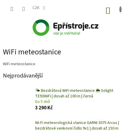
Přejít
na
CZK
NÁKUP
obsah
KOŠÍK
WiFi meteostanice
WiFi meteostanice
Nejprodávanější
🌤️ Bezdrátová WiFi meteostanice 🌦️ Solight
TE93WiFi | dosah až 100 m | černá
Do 5 dnů
3 290 Kč
Wi-Fi meteorologická stanice GARNI 3075 Arcus |
bezdrátové venkovní čidlo 9v1 | dosah až 150 m