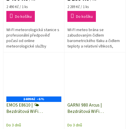
Měrná
Měrná
2 490 Kč / 1 ks
2 289 Kč / 1 ks
cena:
cena:
Do košíku
Do košíku
WI-FI meteorologická stanice s
WI-FI meteo brána se
profesionální předpověď
zabudovaným čidlem
počasí od online
barometrického tlaku a čidlem
meteorologické služby
teploty a relativní vlhkosti,
wetter.com na 1 až 4 dny přes
model GARNI GTway Plus,
Wi-Fi připojení. Displej se 40
shromažďuje přesné a
různými meteo symboly...
podrobné údaje o počasí,
které...
1 699 Kč
–6 %
EMOS E8610 | 🌤️
GARNI 980 Arcus |
Bezdrátová WiFi
Bezdrátová WiFi
meteorologická stanice 🌦️
meteorologická stanice |
| internetová předpověď
dosah až 150 m
Do 3 dnů
Do 3 dnů