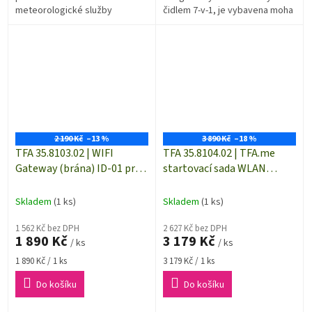
meteorologické služby
čidlem 7-v-1, je vybavena moha
wetter.com na 1 až 4 dny přes
funkcemi shromažďuje přesné
Wi-Fi připojení. Displej se 40
a podrobné údaje o počasí....
různými meteo symboly...
2 190 Kč
–13 %
3 890 Kč
–18 %
TFA 35.8103.02 | WIFI
TFA 35.8104.02 | TFA.me
Gateway (brána) ID-01 pro
startovací sada WLAN
systém sběru dat TFA.me |
Gateway ID-01 + 3x teplotní
dosah až 100 m
čidlo ID-A3 pro systém
Skladem
(1 ks)
Skladem
(1 ks)
sběru dat TFA.me | dosah až
1 562 Kč bez DPH
100 m
2 627 Kč bez DPH
1 890 Kč
3 179 Kč
/ ks
/ ks
Měrná
Měrná
1 890 Kč / 1 ks
3 179 Kč / 1 ks
cena:
cena:
Do košíku
Do košíku