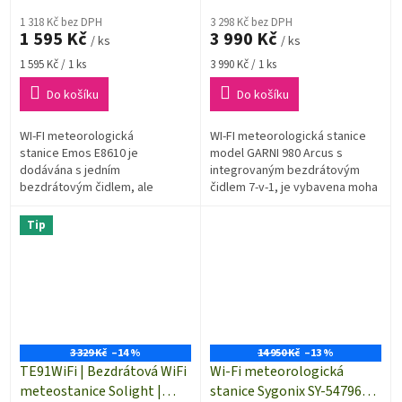
počasí | dosah až 80 m | až 3
bezdrátová čidla
1 318 Kč bez DPH
3 298 Kč bez DPH
1 595 Kč
3 990 Kč
/ ks
/ ks
Měrná
Měrná
1 595 Kč / 1 ks
3 990 Kč / 1 ks
cena:
cena:
Do košíku
Do košíku
WI-FI meteorologická
WI-FI meteorologická stanice
stanice Emos E8610 je
model GARNI 980 Arcus s
dodávána s jedním
integrovaným bezdrátovým
bezdrátovým čidlem, ale
čidlem 7-v-1, je vybavena moha
rozšířit lze až na 3 čidla.
funkcemi shromažďuje přesné
Meteostanice je
a podrobné údaje o počasí....
Tip
vybavena moha funkcemi...
3 329 Kč
–14 %
14 950 Kč
–13 %
TE91WiFi | Bezdrátová WiFi
Wi-Fi meteorologická
meteostanice Solight |
stanice Sygonix SY-5479628