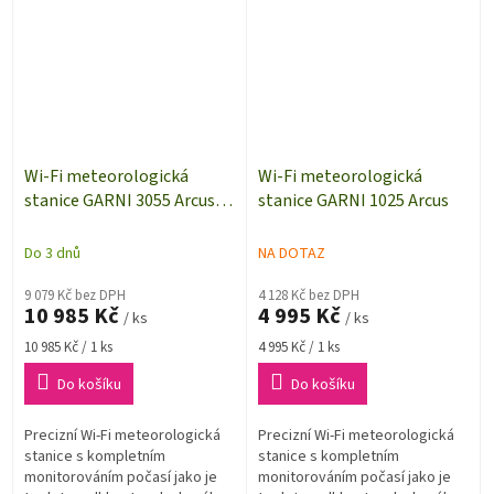
Wi-Fi meteorologická
Wi-Fi meteorologická
stanice GARNI 3055 Arcus |
stanice GARNI 1025 Arcus
ultrazvukové měření
rychlosti větru
Do 3 dnů
NA DOTAZ
9 079 Kč bez DPH
4 128 Kč bez DPH
10 985 Kč
4 995 Kč
/ ks
/ ks
Měrná
Měrná
10 985 Kč / 1 ks
4 995 Kč / 1 ks
cena:
cena:
Do košíku
Do košíku
Precizní Wi-Fi meteorologická
Precizní Wi-Fi meteorologická
stanice s kompletním
stanice s kompletním
monitorováním počasí jako je
monitorováním počasí jako je