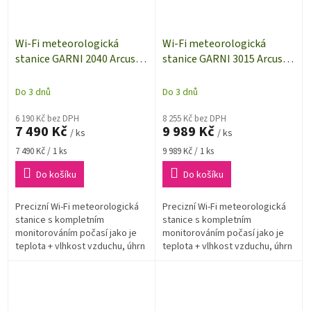
Wi-Fi meteorologická
Wi-Fi meteorologická
stanice GARNI 2040 Arcus
stanice GARNI 3015 Arcus
2GEN | 10denní předpověď |
2GEN | bezdrátové venkovní
možnost detekce blesku
čidlo 7v1 | ventilované čidlo
Do 3 dnů
Do 3 dnů
teploty
6 190 Kč bez DPH
8 255 Kč bez DPH
7 490 Kč
9 989 Kč
/ ks
/ ks
Měrná
Měrná
7 490 Kč / 1 ks
9 989 Kč / 1 ks
cena:
cena:
Do košíku
Do košíku
Precizní Wi-Fi meteorologická
Precizní Wi-Fi meteorologická
stanice s kompletním
stanice s kompletním
monitorováním počasí jako je
monitorováním počasí jako je
teplota + vlhkost vzduchu, úhrn
teplota + vlhkost vzduchu, úhrn
srážek, směr a rychlost větru,
srážek, směr a rychlost větru,
měření barometrického tlaku...
měření barometrického tlaku...