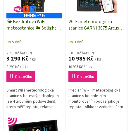
k
p
t
r
ů
o
3 549 Kč
–7 %
d
🌤️ Bezdrátová WiFi
Wi-Fi meteorologická
u
meteostanice 🌦️ Solight
stanice GARNI 3075 Arcus |
k
TE93WiFi | dosah až 100 m |
bezdrátové venkovní čidlo
t
černá
9v1 | dosah až 150 m
Do 5 dnů
Do 3 dnů
ů
2 719 Kč bez DPH
9 079 Kč bez DPH
3 290 Kč
10 985 Kč
/ ks
/ ks
Měrná
Měrná
3 290 Kč / 1 ks
10 985 Kč / 1 ks
cena:
cena:
Do košíku
Do košíku
Smart WiFi meteorologická
Precizní Wi-Fi meteorologická
stanice s barevným displejem
stanice s kompletním
(se 4 úrovněmi podsvětlení),
monitorováním počasí jako je
která měří teplotu, relativní
teplota + vlhkost vzduchu, úhrn
vlhkost vzduchu, rychlost
srážek, směr a rychlost větru,
větru, směr větru, dešťové
měření barometrického tlaku...
srážky,...