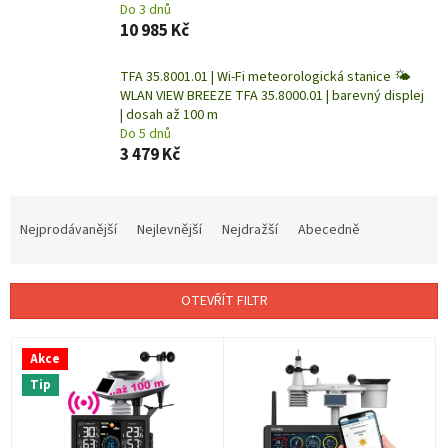
Do 3 dnů
10 985 Kč
TFA 35.8001.01 | Wi-Fi meteorologická stanice 🌤️
WLAN VIEW BREEZE TFA 35.8000.01 | barevný displej
| dosah až 100 m
Do 5 dnů
3 479 Kč
Ř
a
Nejprodávanější
Nejlevnější
Nejdražší
Abecedně
z
e
n
OTEVŘÍT FILTR
í
p
V
r
Akce
ý
o
Tip
p
d
i
u
s