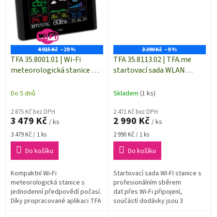
4 915 Kč
–29 %
3 290 Kč
–9 %
TFA 35.8001.01 | Wi-Fi
TFA 35.8113.02 | TFA.me
meteorologická stanice 🌤️
startovací sada WLAN
WLAN VIEW BREEZE TFA
Gateway ID-01 + 3x čidlo
35.8000.01 | barevný displej |
teploty a vlhkosti ID-A0 pro
Do 5 dnů
Skladem
(1 ks)
dosah až 100 m
systém sběru dat TFA.me |
2 875 Kč bez DPH
dosah až 100 m
2 471 Kč bez DPH
3 479 Kč
2 990 Kč
/ ks
/ ks
Měrná
Měrná
3 479 Kč / 1 ks
2 990 Kč / 1 ks
cena:
cena:
Do košíku
Do košíku
Kompaktní Wi-Fi
Startovací sada WI-FI stanice s
meteorologická stanice s
profesionálním sběrem
jednodenní předpovědí počasí.
dat přes Wi-Fi připojení,
Díky propracované aplikaci TFA
součástí dodávky jsou 3
VIEW, dostanete
bezdrátová čidla teploty a