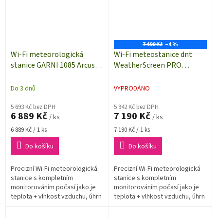
7 490 Kč
–4 %
Wi-Fi meteorologická
Wi-Fi meteostanice dnt
stanice GARNI 1085 Arcus |
WeatherScreen PRO
6denní předpověď |
DNT000008 | dosah až 100
možnost detekce blesku
m
Do 3 dnů
VYPRODÁNO
5 693 Kč bez DPH
5 942 Kč bez DPH
6 889 Kč
7 190 Kč
/ ks
/ ks
Měrná
Měrná
6 889 Kč / 1 ks
7 190 Kč / 1 ks
cena:
cena:
Do košíku
Do košíku
Precizní Wi-Fi meteorologická
Precizní Wi-Fi meteorologická
stanice s kompletním
stanice s kompletním
monitorováním počasí jako je
monitorováním počasí jako je
teplota + vlhkost vzduchu, úhrn
teplota + vlhkost vzduchu, úhrn
srážek, směr a rychlost větru,
srážek, směr a rychlost větru,
měření barometrického tlaku...
měření barometrického tlaku...