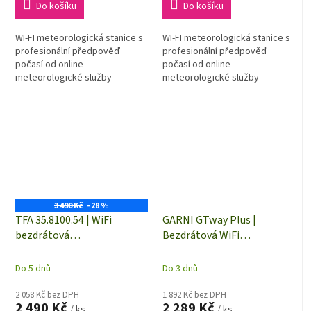
Do košíku
Do košíku
WI-FI meteorologická stanice s
WI-FI meteorologická stanice s
profesionální předpověď
profesionální předpověď
počasí od online
počasí od online
meteorologické služby
meteorologické služby
wetter.com na 1 až 4 dny přes
wetter.com na 1 až 4 dny přes
Wi-Fi připojení. Displej se 40
Wi-Fi připojení. Displej se 40
různými meteo symboly...
různými meteo symboly...
3 490 Kč
–28 %
TFA 35.8100.54 | WiFi
GARNI GTway Plus |
bezdrátová
Bezdrátová WiFi
meteorologická stanice ID-
meteorologická brána |
02 pro systém TFA.me |
integrované měření
Do 5 dnů
Do 3 dnů
internetová předpověď
teploty-vlhkosti-tlaku
počasí | dosah až 100 m
2 058 Kč bez DPH
vzduchu
1 892 Kč bez DPH
2 490 Kč
2 289 Kč
/ ks
/ ks