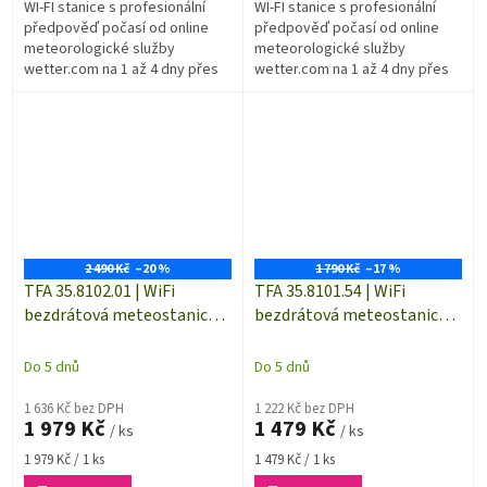
WI-FI stanice s profesionální
WI-FI stanice s profesionální
předpověď počasí od online
předpověď počasí od online
meteorologické služby
meteorologické služby
wetter.com na 1 až 4 dny přes
wetter.com na 1 až 4 dny přes
Wi-Fi připojení. Displej se 40
Wi-Fi připojení. Displej se 40
různými meteo symboly Vás
různými meteo symboly Vás
bude...
bude...
2 490 Kč
–20 %
1 790 Kč
–17 %
TFA 35.8102.01 | WiFi
TFA 35.8101.54 | WiFi
bezdrátová meteostanice
bezdrátová meteostanice
ID-04 pro systém TFA.me |
ID-03 pro systém TFA.me |
internetová předpověď
internetová předpověď
Do 5 dnů
Do 5 dnů
počasí | dosah až 100 m
počasí | dosah až 100 m
1 636 Kč bez DPH
1 222 Kč bez DPH
1 979 Kč
1 479 Kč
/ ks
/ ks
Měrná
Měrná
1 979 Kč / 1 ks
1 479 Kč / 1 ks
cena:
cena: