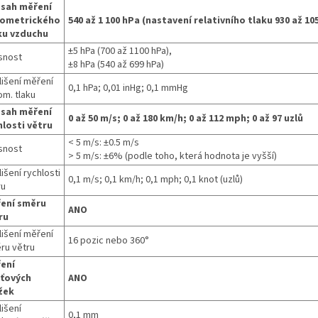
sah měření
ometrického
540 až 1 100 hPa (nastavení relativního tlaku 930 až 10
ku vzduchu
±5 hPa (700 až 1100 hPa),
snost
±8 hPa (540 až 699 hPa)
lišení měření
0,1 hPa; 0,01 inHg; 0,1 mmHg
om. tlaku
sah měření
0 až 50 m/s; 0 až 180 km/h; 0 až 112 mph; 0 až 97 uzlů
hlosti větru
< 5 m/s: ±0.5 m/s
snost
> 5 m/s: ±6% (podle toho, která hodnota je vyšší)
išení rychlosti
0,1 m/s; 0,1 km/h; 0,1 mph; 0,1 knot (uzlů)
ru
ení směru
ANO
ru
lišení měření
16 pozic nebo 360°
ru větru
ení
ťových
ANO
žek
išení
0,1 mm