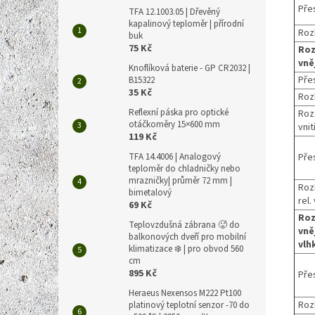
Pře
TFA 12.1003.05 | Dřevěný
kapalinový teploměr | přírodní
Rozl
buk
75 Kč
Roz
vně
Knoflíková baterie - GP CR2032 |
Pře
B15322
35 Kč
Rozl
Reflexní páska pro optické
Roz
otáčkoměry 15×600 mm
vnit
119 Kč
Pře
TFA 14.4006 | Analogový
teploměr do chladničky nebo
mrazničky| průměr 72 mm |
Rozl
bimetalový
rel.
69 Kč
Roz
Teplovzdušná zábrana 🥵 do
vněj
balkonových dveří pro mobilní
vlh
klimatizace ❄️ | pro obvod 560
cm
895 Kč
Pře
Heraeus Nexensos M222 Pt100
Rozl
platinový teplotní senzor -70 do