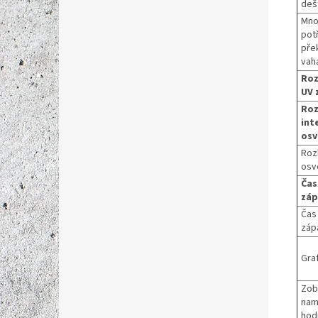
deš
Mno
pot
pře
vah
Roz
UV 
Roz
int
osv
Rozl
osv
Čas
záp
Čas
záp
Gra
Zob
nam
hod