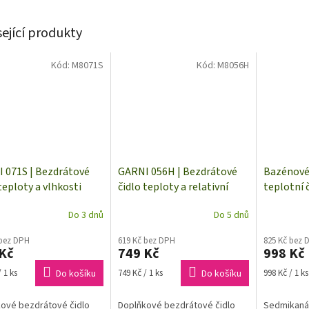
sející produkty
Kód:
M8071S
Kód:
M8056H
 071S | Bezdrátové
GARNI 056H | Bezdrátové
Bazénové
teploty a vlhkosti
čidlo teploty a relativní
teplotní 
 7 kanálů
vlhkosti | až 150 m | 7
| 7kanálo
Do 3 dnů
Do 5 dnů
kanálů | s displejem
 bez DPH
619 Kč bez DPH
825 Kč bez 
Kč
749 Kč
998 Kč
Měrná
Měrná
 1 ks
Do košíku
749 Kč / 1 ks
Do košíku
998 Kč / 1 ks
cena:
cena:
ové bezdrátové čidlo
Doplňkové bezdrátové čidlo
Sedmikaná