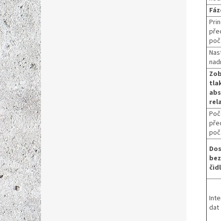
Fáz
Prin
pře
poč
Nas
nad
Zob
tla
abs
rel
Poč
pře
poč
Dos
bez
čid
Int
dat