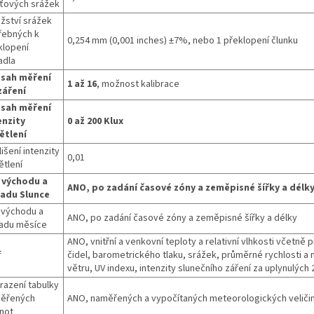
ťových srážek
žství srážek
řebných k
0,254 mm (0,001 inches) ±7%, nebo 1 překlopení člunku
klopení
adla
sah měření
1 až 16
, možnost kalibrace
záření
sah měření
enzity
0 až 200 Klux
ětlení
išení intenzity
0,01
ětlení
 východu a
ANO, po zadání časové zóny a zeměpisné šířky a délk
adu Slunce
 východu a
ANO, po zadání časové zóny a zeměpisné šířky a délky
adu měsíce
ANO, vnitřní a venkovní teploty a relativní vlhkosti včetně 
f
čidel, barometrického tlaku, srážek, průměrné rychlosti a 
větru, UV indexu, intenzity slunečního záření za uplynulých 
razení tabulky
ěřených
ANO, naměřených a vypočítaných meteorologických veliči
not