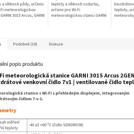
y a vlhkosti půdy, určeno
teploty a vlhkosti vzduchu,
bezdrátové
-Fi meteorologickou
určeno pro Wi-Fi
teploty, u
i GARNI 3015 Arcus, GARNI
meteorologickou stanici GARNI
meteorolog
rcus, GARNI 1085 Arcus,
3015 Arcus, GARNI 2055 Arcus,
2055 Arcus
925T, hobby
GARNI 1085 Arcus, GARNI 925T,
GARNI 1055
tanice...
hobby...
1.05 a nověj
s
Podobné (16)
Diskuze
ailní popis produktu
Fi meteorologická stanice GARNI 3015 Arcus 2GEN
drátové venkovní čidlo 7v1 | ventilované čidlo tep
orologická stanice s Wi-Fi s přehledným displejem, integrovaným
rátovým čidlem 7-v-1.
ametry
sah měření
-40 až +60 °C (čidlo SENSIRION)
řní teploty