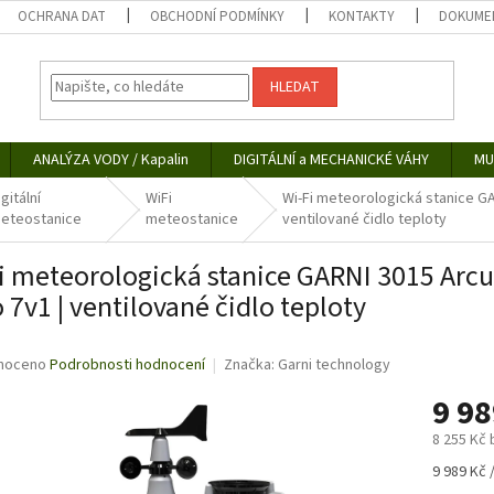
OCHRANA DAT
OBCHODNÍ PODMÍNKY
KONTAKTY
DOKUMEN
HLEDAT
ANALÝZA VODY / Kapalin
DIGITÁLNÍ a MECHANICKÉ VÁHY
MU
igitální
WiFi
Wi-Fi meteorologická stanice GA
eteostanice
meteostanice
ventilované čidlo teploty
i meteorologická stanice GARNI 3015 Arcu
o 7v1 | ventilované čidlo teploty
né
noceno
Podrobnosti hodnocení
Značka:
Garni technology
ní
9 9
u
8 255 Kč
Měrná
9 989 Kč /
cena: