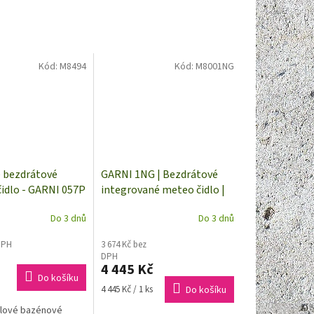
Kód:
M8494
Kód:
M8001NG
 bezdrátové
GARNI 1NG | Bezdrátové
čidlo - GARNI 057P
integrované meteo čidlo |
vé
dosah až 150 m
Do 3 dnů
Do 3 dnů
DPH
3 674 Kč bez
DPH
4 445 Kč
Do košíku
Měrná
4 445 Kč / 1 ks
Do košíku
cena:
lové bazénové