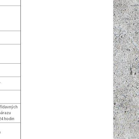
y
přídavných
nárazu
24 hodin
n