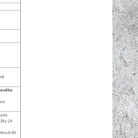
ní)
tového
ení
nzita
ážky 24
hkosti 60