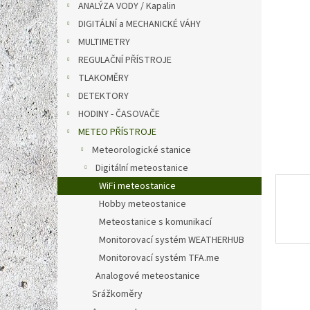
a
ANALÝZA VODY / Kapalin
hvězdič
n
DIGITÁLNÍ a MECHANICKÉ VÁHY
e
MULTIMETRY
l
REGULAČNÍ PŘÍSTROJE
TLAKOMĚRY
DETEKTORY
HODINY - ČASOVAČE
METEO PŘÍSTROJE
Meteorologické stanice
Digitální meteostanice
WiFi meteostanice
Hobby meteostanice
Meteostanice s komunikací
Monitorovací systém WEATHERHUB
Monitorovací systém TFA.me
Analogové meteostanice
Srážkoměry