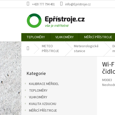
Přejít
+420 777 794 401
info@Epristroje.cz
na
obsah
TEPLOMĚRY
VLHKOMĚRY
MĚŘICÍ PŘÍSTROJE
METEO
Meteorologické
D
Domů
PŘÍSTROJE
stanice
m
P
Wi-F
o
Přeskočit
s
čidl
Kategorie
kategorie
t
M0083
r
KALIBRACE MĚŘIDEL
Průměr
Neohod
a
hodnoce
TEPLOMĚRY
n
produkt
VLHKOMĚRY
n
je
í
KVALITA VZDUCHU
0,0
p
z
MĚŘICÍ PŘÍSTROJE
5