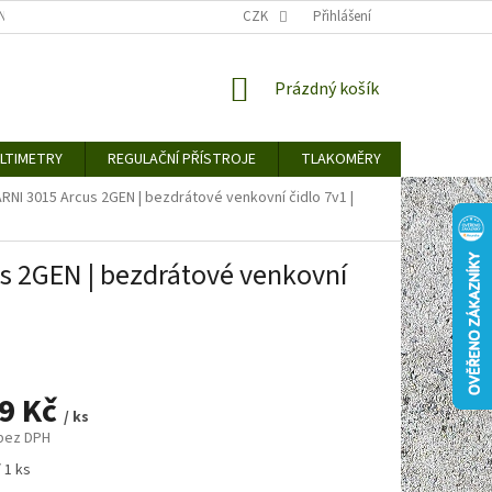
TY KE STAŽENÍ
BLOG
CENY ZA DOPRAVU / ZPŮSOBY DORUČENÍ
CZK
Přihlášení
NÁKUPNÍ
Prázdný košík
KOŠÍK
LTIMETRY
REGULAČNÍ PŘÍSTROJE
TLAKOMĚRY
DETEKTO
RNI 3015 Arcus 2GEN | bezdrátové venkovní čidlo 7v1 |
s 2GEN | bezdrátové venkovní
89 Kč
/ ks
 bez DPH
 1 ks