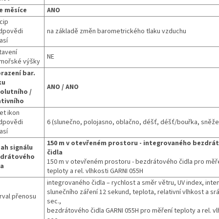
e měsíce
ANO
cip
dpovědi
na základě změn barometrického tlaku vzduchu
así
tavení
NE
mořské výšky
razení bar.
ku
ANO / ANO
olutního /
ativního
et ikon
dpovědi
6 (slunečno, polojasno, oblačno, déšť, déšť/bouřka, sněže
así
150 m v otevřeném prostoru - integrovaného bezdrá
ah signálu
čidla
drátového
150 m v otevřeném prostoru - bezdrátového čidla pro měř
la
teploty a rel. vlhkosti GARNI 055H
integrovaného čidla – rychlost a směr větru, UV index, inte
slunečního záření 12 sekund, teplota, relativní vlhkost a sr
erval přenosu
sec.,
bezdrátového čidla GARNI 055H pro měření teploty a rel. vl