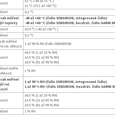
±2 °C (-40 až +5 °C )
snost
±1 °C (+5.1 až +60 °C)
išení
0,1 °C
sah měření
-40 až +60 °C (čidlo SENSIRION, integrované čidlo)
jší teploty
-40 až +60 °C (čidlo SENSIRION, bezdrát. čidlo GARNI 0
snost
±0.4 °C (-40 až +60 °C )
išení
0,1 °C
sah měření
1 až 99 % RH (čidlo SENSIRION)
řní rel. vlhkosti
±6.5 % (1 až 20 % RH)
snost
±3.5 % (21 až 80 % RH)
±6.5 % (81 až 99 % RH)
išení vnitřní
1 % RH
 vlhkosti
sah měření
1 až 99 % RH (čidlo SENSIRION, integrované čidlo)
ší rel.
1 až 99 % RH (čidlo SENSIRION, bezdrát. čidlo GARNI 0
kosti
±6.5 % (1 až 20 % RH)
snost
±3.5 % (21 až 80 % RH)
±6.5 % (81 až 99 % RH)
išení
1 % RH