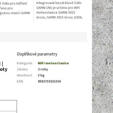
Integrované bezdrátové čidlo
 čidlo pro měření
GARNI 1NG je určeno pro WiFi
rčeno pro
meteostanice GARNI 3015
ickou stanici GARNI
Arcus, GARNI 3015 Arcus 2GEN,
, GARNI 1085 Arcus,
GARNI 2055 Arcus, GARNI 2055
 Arcus (s firmware
Arcus 2GEN, GARNI 2040 Arcus,
ším),...
GARNI...
Doplňkové parametry
 |
Kategorie
:
WiFi meteostanice
loty
Záruka
:
2 roky
Hmotnost
:
3 kg
EAN
:
8592733021336