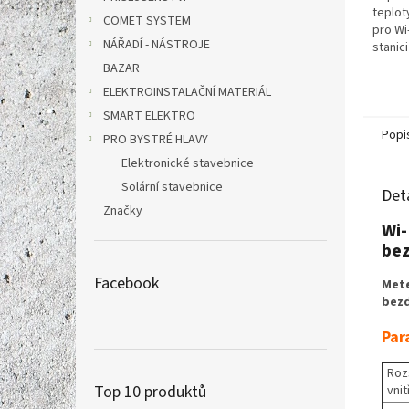
teplot
COMET SYSTEM
pro Wi
NÁŘADÍ - NÁSTROJE
stanic
2055 A
BAZAR
GARNI 
ELEKTROINSTALAČNÍ MATERIÁL
meteos
SMART ELEKTRO
Popi
PRO BYSTRÉ HLAVY
Elektronické stavebnice
Solární stavebnice
Det
Značky
Wi-
bez
Facebook
Mete
bezd
Par
Roz
Top 10 produktů
vnit