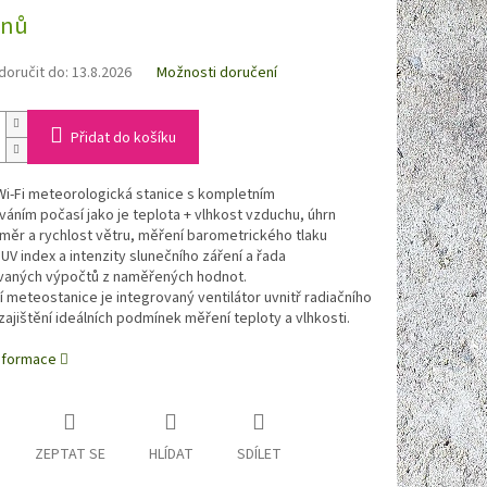
dnů
oručit do:
13.8.2026
Možnosti doručení
Přidat do košíku
Wi-Fi meteorologická stanice s kompletním
áním počasí jako je teplota + vlhkost vzduchu, úhrn
měr a rychlost větru, měření barometrického tlaku
UV index a intenzity slunečního záření a řada
ovaných výpočtů z naměřených hodnot.
 meteostanice je integrovaný ventilátor uvnitř radiačního
 zajištění ideálních podmínek měření teploty a vlhkosti.
informace
ZEPTAT SE
HLÍDAT
SDÍLET