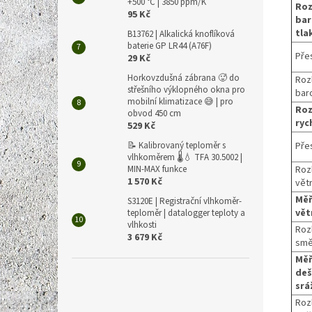
+500 °C | 3850 ppm/K
Roz
95 Kč
bar
tla
B13762 | Alkalická knoflíková
baterie GP LR44 (A76F)
Pře
29 Kč
Horkovzdušná zábrana 🥵 do
Roz
střešního výklopného okna pro
bar
mobilní klimatizace 😅 | pro
Roz
obvod 450 cm
ryc
529 Kč
Pře
📝 Kalibrovaný teploměr s
vlhkoměrem 🌡️💧 TFA 30.5002 |
Rozl
MIN-MAX funkce
1 570 Kč
vět
Měř
S3120E | Registrační vlhkoměr-
vět
teploměr | datalogger teploty a
vlhkosti
Roz
3 679 Kč
smě
Měř
deš
srá
Rozl