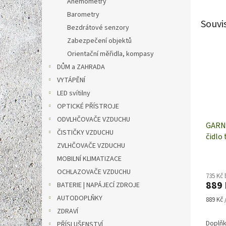
Anemometry
Barometry
Souvi
Bezdrátové senzory
Zabezpečení objektů
Orientační měřidla, kompasy
DŮM a ZAHRADA
VYTÁPĚNÍ
LED svítilny
OPTICKÉ PŘÍSTROJE
ODVLHČOVAČE VZDUCHU
GARNI
ČISTIČKY VZDUCHU
čidlo 
ZVLHČOVAČE VZDUCHU
půdy |
MOBILNÍ KLIMATIZACE
OCHLAZOVAČE VZDUCHU
735 Kč
889 
BATERIE | NAPÁJECÍ ZDROJE
AUTODOPLŇKY
Měrná
889 Kč /
cena:
ZDRAVÍ
Doplňk
PŘÍSLUŠENSTVÍ