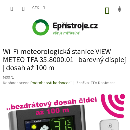
Přejít
na
CZK
NÁKUP
obsah
KOŠÍK
Wi-Fi meteorologická stanice VIEW
METEO TFA 35.8000.01 | barevný displej
| dosah až 100 m
M0071
Průměrné
Neohodnoceno
Podrobnosti hodnocení
Značka:
TFA Dostmann
hodnocení
produktu
je
0,0
z
5
hvězdiček.