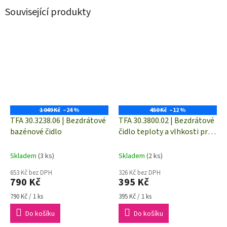
Související produkty
1 049 Kč
–24 %
450 Kč
–12 %
TFA 30.3238.06 | Bezdrátové
TFA 30.3800.02 | Bezdrátové
bazénové čidlo
čidlo teploty a vlhkosti pro
stanice TFA VIEW | dosah až
100 m
Skladem
(3 ks)
Skladem
(2 ks)
653 Kč bez DPH
326 Kč bez DPH
790 Kč
395 Kč
Měrná
Měrná
790 Kč / 1 ks
395 Kč / 1 ks
cena:
cena:
Do košíku
Do košíku