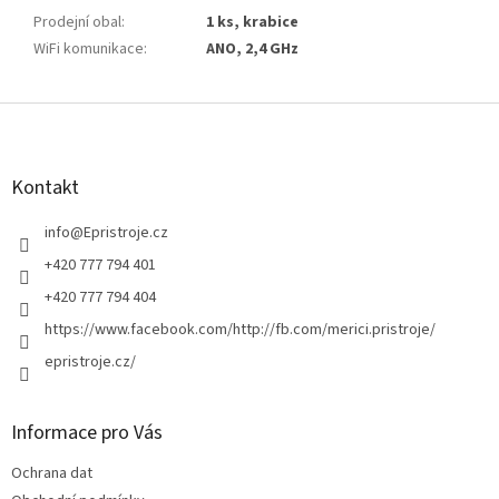
Prodejní obal
:
1 ks, krabice
WiFi komunikace
:
ANO, 2,4 GHz
Z
á
p
a
Kontakt
t
í
info
@
Epristroje.cz
+420 777 794 401
+420 777 794 404
https://www.facebook.com/http://fb.com/merici.pristroje/
epristroje.cz/
Informace pro Vás
Ochrana dat