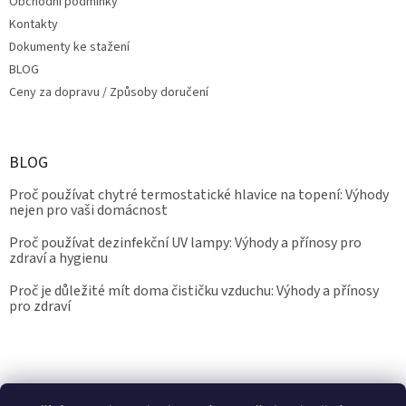
Obchodní podmínky
Kontakty
Dokumenty ke stažení
BLOG
Ceny za dopravu / Způsoby doručení
BLOG
Proč používat chytré termostatické hlavice na topení: Výhody
nejen pro vaši domácnost
Proč používat dezinfekční UV lampy: Výhody a přínosy pro
zdraví a hygienu
Proč je důležité mít doma čističku vzduchu: Výhody a přínosy
pro zdraví
Kalibrace.info
meteostanice.cz