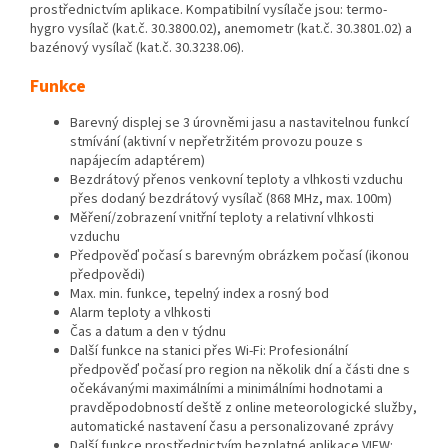
prostřednictvím aplikace. Kompatibilní vysílače jsou: termo-
hygro vysílač (kat.č. 30.3800.02), anemometr (kat.č. 30.3801.02) a
bazénový vysílač (kat.č. 30.3238.06).
Funkce
Barevný displej se 3 úrovněmi jasu a nastavitelnou funkcí
stmívání (aktivní v nepřetržitém provozu pouze s
napájecím adaptérem)
Bezdrátový přenos venkovní teploty a vlhkosti vzduchu
přes dodaný bezdrátový vysílač (868 MHz, max. 100m)
Měření/zobrazení vnitřní teploty a relativní vlhkosti
vzduchu
Předpověď počasí s barevným obrázkem počasí (ikonou
předpovědi)
Max. min. funkce, tepelný index a rosný bod
Alarm teploty a vlhkosti
Čas a datum a den v týdnu
Další funkce na stanici přes Wi-Fi: Profesionální
předpověď počasí pro region na několik dní a části dne s
očekávanými maximálními a minimálními hodnotami a
pravděpodobností deště z online meteorologické služby,
automatické nastavení času a personalizované zprávy
Další funkce prostřednictvím bezplatné aplikace VIEW: