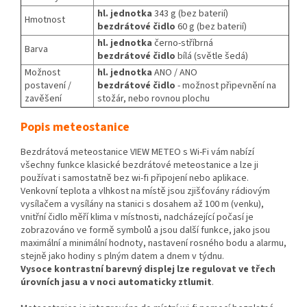
hl. jednotka
343 g (bez baterií)
Hmotnost
bezdrátové čidlo
60 g (bez baterií)
hl. jednotka
černo-stříbrná
Barva
bezdrátové čidlo
bílá (světle šedá)
Možnost
hl. jednotka
ANO / ANO
postavení /
bezdrátové čidlo
- možnost připevnění na
zavěšení
stožár, nebo rovnou plochu
Popis meteostanice
Bezdrátová meteostanice VIEW METEO s Wi-Fi vám nabízí
všechny funkce klasické bezdrátové meteostanice a lze ji
používat i samostatně bez wi-fi připojení nebo aplikace.
Venkovní teplota a vlhkost na místě jsou zjišťovány rádiovým
vysílačem a vysílány na stanici s dosahem až 100 m (venku),
vnitřní čidlo měří klima v místnosti, nadcházející počasí je
zobrazováno ve formě symbolů a jsou další funkce, jako jsou
maximální a minimální hodnoty, nastavení rosného bodu a alarmu,
stejně jako hodiny s plným datem a dnem v týdnu.
Vysoce kontrastní barevný displej lze regulovat ve třech
úrovních jasu a v noci automaticky ztlumit
.