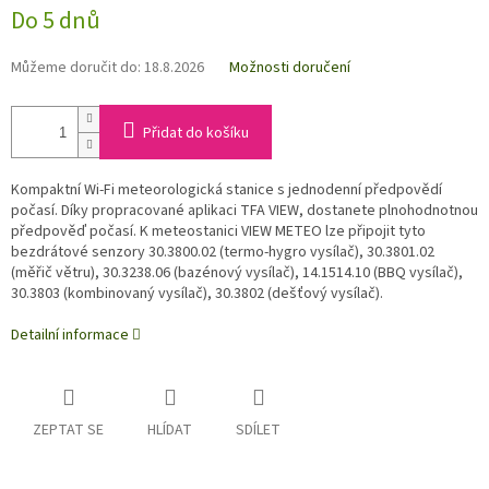
Do 5 dnů
Můžeme doručit do:
18.8.2026
Možnosti doručení
Přidat do košíku
Kompaktní Wi-Fi meteorologická stanice s jednodenní předpovědí
počasí. Díky propracované aplikaci TFA VIEW, dostanete plnohodnotnou
předpověď počasí. K meteostanici VIEW METEO lze připojit tyto
bezdrátové senzory 30.3800.02 (termo-hygro vysílač), 30.3801.02
(měřič větru), 30.3238.06 (bazénový vysílač), 14.1514.10 (BBQ vysílač),
30.3803 (kombinovaný vysílač), 30.3802 (dešťový vysílač).
Detailní informace
ZEPTAT SE
HLÍDAT
SDÍLET