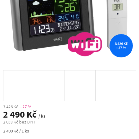
3 426 Kč
–27 %
3 426 Kč
–27 %
2 490 Kč
/ ks
2 058 Kč bez DPH
Měrná
2 490 Kč / 1 ks
cena: