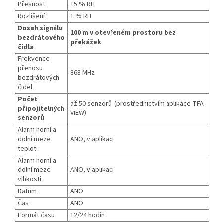
Přesnost
±5 % RH
Rozlišení
1 % RH
Dosah signálu
100 m v otevřeném prostoru bez
bezdrátového
překážek
čidla
Frekvence
přenosu
868 MHz
bezdrátových
čidel
Počet
až 50 senzorů (prostřednictvím aplikace TFA
připojitelných
VIEW)
senzorů
Alarm horní a
dolní meze
ANO, v aplikaci
teplot
Alarm horní a
dolní meze
ANO, v aplikaci
vlhkosti
Datum
ANO
Čas
ANO
Formát času
12/24 hodin