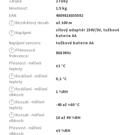
Záruka
:
2 roky
Hmotnost
:
1.5 kg
EAN
:
4009816035592
?
Bezdrátový dosah
:
až 100 m
síťový adaptér 230V/5V, tužkové
?
Napájení
:
baterie AA
Napájení senzoru
:
tužkové baterie AA
?
Přenosová
868 MHz
frekvence
:
Přesnost - měření
±1 °C
teploty
:
?
Rozlišení - měření
0,1 °C
teploty
:
?
Rozlišení - měření
1 %RH
vlhkosti
:
?
Rozsah - měření
-40 až +60 °C
teploty
:
?
Rozsah - měření
10 až 99 %RH
vlhkosti
:
Přesnost - měření
±5 %RH
vlhkosti
: