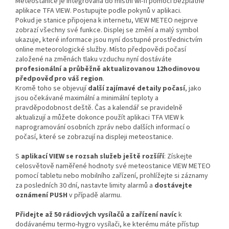
Meteostanice je integrována do místní wi-fi pomocí bezplatné
aplikace TFA VIEW. Postupujte podle pokynů v aplikaci.
Pokud je stanice připojena k internetu, VIEW METEO nejprve
zobrazí všechny své funkce. Displej se změní a malý symbol
ukazuje, které informace jsou nyní dostupné prostřednictvím
online meteorologické služby. Místo předpovědi počasí
založené na změnách tlaku vzduchu nyní dostáváte
profesionální a průběžně aktualizovanou 12hodinovou
předpověď pro váš region
.
Kromě toho se objevují
další zajímavé detaily počasí
, jako
jsou očekávané maximální a minimální teploty a
pravděpodobnost deště. Čas a kalendář se pravidelně
aktualizují a můžete dokonce použít aplikaci TFA VIEW k
naprogramování osobních zpráv nebo dalších informací o
počasí, které se zobrazují na displeji meteostanice.
S
aplikací VIEW se rozsah služeb ještě rozšíří
: Získejte
celosvětově naměřené hodnoty své meteostanice VIEW METEO
pomocí tabletu nebo mobilního zařízení, prohlížejte si záznamy
za posledních 30 dní, nastavte limity alarmů a
dostávejte
oznámení PUSH
v případě alarmu.
Přidejte až 50 rádiových vysílačů a zařízení navíc
k
dodávanému termo-hygro vysílači, ke kterému máte přístup