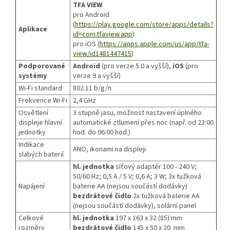
TFA VIEW
pro Android
(
https://play.google.com/store/apps/details?
Aplikace
id=com.tfaview.app
)
pro iOS (
https://apps.apple.com/us/app/tfa-
view/id1481447415
)
Podporované
Android
(pro verze 5.0 a vyšší),
iOS
(pro
systémy
verze 9 a vyšší)
Wi-Fi standard
802.11 b/g/n
Frekvence Wi-Fi
2,4 GHz
Osvětlení
3 stupně jasu, možnost nastavení úplného
displeje hlavní
automatické ztlumení přes noc (např. od 23:00
jednotky
hod. do 06:00 hod.)
Indikace
ANO, ikonami na displeji
slabých baterií
hl. jednotka
síťový adaptér 100 - 240 V;
50/60 Hz; 0,5 A / 5 V; 0,6 A; 3 W; 3x tužková
Napájení
baterie AA (nejsou součástí dodávky)
bezdrátové čidlo
2x tužková baterie AA
(nejsou součástí dodávky), solární panel
Celkové
hl. jednotka
197 x 163 x 32 (85) mm
rozměry
bezdrátové čidlo
145 x 50 x 20 mm