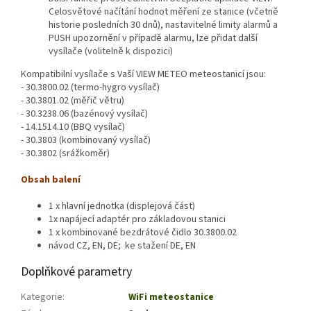
Celosvětové načítání hodnot měření ze stanice (včetně
historie posledních 30 dnů), nastavitelné limity alarmů a
PUSH upozornění v případě alarmu, lze přidat další
vysílače (volitelně k dispozici)
Kompatibilní vysílače s Vaší VIEW METEO meteostanicí jsou:
- 30.3800.02 (termo-hygro vysílač)
- 30.3801.02 (měřič větru)
- 30.3238.06 (bazénový vysílač)
- 14.1514.10 (BBQ vysílač)
- 30.3803 (kombinovaný vysílač)
- 30.3802 (srážkoměr)
Obsah balení
1 x hlavní jednotka (displejová část)
1x napájecí adaptér pro základovou stanici
1 x kombinované bezdrátové čidlo 30.3800.02
návod CZ, EN, DE; ke stažení DE, EN
Doplňkové parametry
Kategorie
:
WiFi meteostanice