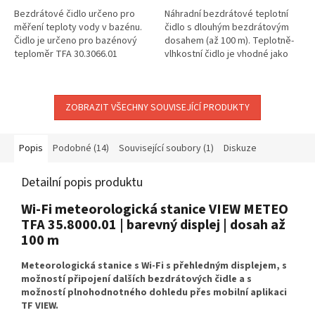
Bezdrátové čidlo určeno pro
Náhradní bezdrátové teplotní
měření teploty vody v bazénu.
čidlo s dlouhým bezdrátovým
Čidlo je určeno pro bazénový
dosahem (až 100 m). Teplotně-
teploměr TFA 30.3066.01
vlhkostní čidlo je vhodné jako
MARBELLA, TFA 35.8001, TFA
náhradní nebo doplňkový
35.8002, TFA 35.8000, TFA
senzor pro celou řadu...
30.8003
ZOBRAZIT VŠECHNY SOUVISEJÍCÍ PRODUKTY
Popis
Podobné (14)
Související soubory (1)
Diskuze
Detailní popis produktu
Wi-Fi meteorologická stanice VIEW METEO
TFA 35.8000.01 | barevný displej | dosah až
100 m
Meteorologická stanice s Wi-Fi s přehledným displejem, s
možností připojení dalších bezdrátových čidle a s
možností plnohodnotného dohledu přes mobilní aplikaci
TF VIEW.