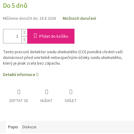
Do 5 dnů
Můžeme doručit do:
18.8.2026
Možnosti doručení
Přidat do košíku
Tento precizní detektor oxidu uhelnatého (CO) pomáhá chránit vaší
domácnost před smrtelně nebezpečnými účinky oxidu uhelnatého,
který je jinak zcela bez zápachu.
Detailní informace
ZEPTAT SE
HLÍDAT
SDÍLET
Popis
Diskuze