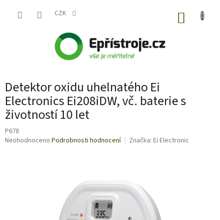
Přejít
na
CZK
NÁKUP
obsah
KOŠÍK
Detektor oxidu uhelnatého Ei
Electronics Ei208iDW, vč. baterie s
životností 10 let
P678
Průměrné
Neohodnoceno
Podrobnosti hodnocení
Značka:
Ei Electronic
hodnocení
produktu
je
0,0
z
5
hvězdiček.