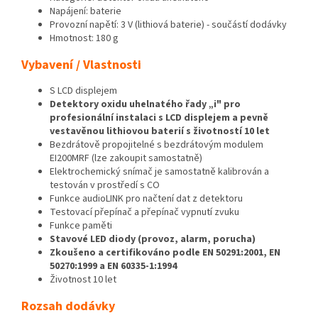
Napájení: baterie
Provozní napětí: 3 V (lithiová baterie) - součástí dodávky
Hmotnost: 180 g
Vybavení / Vlastnosti
S LCD displejem
Detektory oxidu uhelnatého řady „i" pro
profesionální instalaci s LCD displejem a pevně
vestavěnou lithiovou baterií s životností 10 let
Bezdrátově propojitelné s bezdrátovým modulem
EI200MRF (lze zakoupit samostatně)
Elektrochemický snímač je samostatně kalibrován a
testován v prostředí s CO
Funkce audioLINK pro načtení dat z detektoru
Testovací přepínač a přepínač vypnutí zvuku
Funkce paměti
Stavové LED diody (provoz, alarm, porucha)
Zkoušeno a certifikováno podle EN 50291:2001, EN
50270:1999 a EN 60335-1:1994
Životnost 10 let
Rozsah dodávky