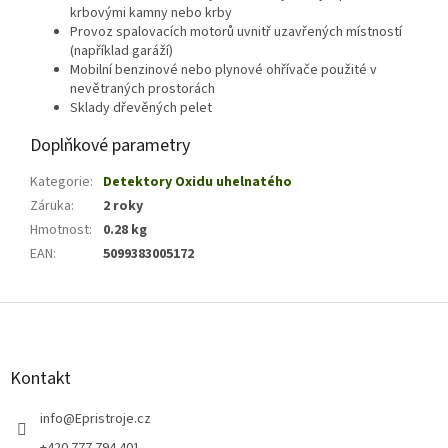
krbovými kamny nebo krby
Provoz spalovacích motorů uvnitř uzavřených místností
(například garáží)
Mobilní benzinové nebo plynové ohřívače použité v
nevětraných prostorách
Sklady dřevěných pelet
Doplňkové parametry
Kategorie
:
Detektory Oxidu uhelnatého
Záruka
:
2 roky
Hmotnost
:
0.28 kg
EAN
:
5099383005172
Z
á
p
a
Kontakt
t
í
info
@
Epristroje.cz
+420 777 794 401