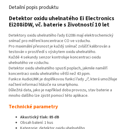
Detailní popis produktu
Detektor oxidu uhelnatého Ei Electronics
Ei208iDW, vč. baterie s životností 10 let
Detektory oxidu uhelnatého řady Ei208i mají elektrochemický
snímač pro měření koncentrace CO ve vzduchu.
Pro maximální přesnost je každý snímač zvlášť kalibrován a
testován v prostředí s výskytem oxidu uhelnatého.
Každé 4 sekundy senzor kontroluje koncentraci oxidu
uhelnatého ve vzduchu.
Detektor oxidu uhelnatého spustí poplach, jakmile naměří
koncentraci oxidu uhelnatého větší než 43 ppm.
Funkce AudioLINK je doplňkovou funkcí řady „i", která umožňuje
načtení informací hlásiče na smartphonu.
Důležitá data, jako je například doba provozu, stav baterie a
mnoho dalšího lze zjistit pomocí této aplikace.
Technické parametry
Akustický tlak: 85 dB
Obsah balení: 1 kus
Kategorie: detektor oxidu uhelnatého