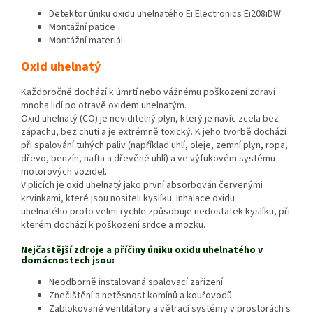
Detektor úniku oxidu uhelnatého Ei Electronics Ei208iDW
Montážní patice
Montážní materiál
Oxid uhelnatý
Každoročně dochází k úmrtí nebo vážnému poškození zdraví
mnoha lidí po otravě oxidem uhelnatým.
Oxid uhelnatý (CO) je neviditelný plyn, který je navíc zcela bez
zápachu, bez chuti a je extrémně toxický. K jeho tvorbě dochází
při spalování tuhých paliv (například uhlí, oleje, zemní plyn, ropa,
dřevo, benzín, nafta a dřevěné uhlí) a ve výfukovém systému
motorových vozidel.
V plicích je oxid uhelnatý jako první absorbován červenými
krvinkami, které jsou nositeli kyslíku. Inhalace oxidu
uhelnatého proto velmi rychle způsobuje nedostatek kyslíku, při
kterém dochází k poškození srdce a mozku.
Nejčastější zdroje a příčiny úniku oxidu uhelnatého v
domácnostech jsou:
Neodborně instalovaná spalovací zařízení
Znečištění a netěsnost komínů a kouřovodů
Zablokované ventilátory a větrací systémy v prostorách s