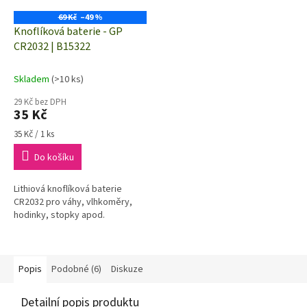
69 Kč
–49 %
Knoflíková baterie - GP
CR2032 | B15322
Skladem
(>10 ks)
29 Kč bez DPH
35 Kč
Měrná
35 Kč / 1 ks
cena:
Do košíku
Lithiová knoflíková baterie
CR2032 pro váhy, vlhkoměry,
hodinky, stopky apod.
Popis
Podobné (6)
Diskuze
Detailní popis produktu