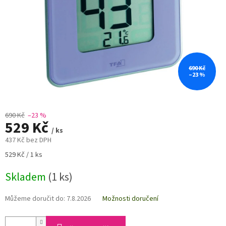
690 Kč
–23 %
690 Kč
–23 %
529 Kč
/ ks
437 Kč bez DPH
Měrná
529 Kč / 1 ks
cena:
Skladem
(1 ks)
Můžeme doručit do:
7.8.2026
Možnosti doručení