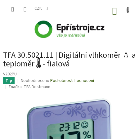
Přejít
na
CZK
NÁKUP
obsah
KOŠÍK
TFA 30.5021.11 | Digitální vlhkoměr 💧 a
teploměr 🌡️ - fialová
V202PU
Průměrné
Neohodnoceno
Podrobnosti hodnocení
Tip
hodnocení
Značka:
TFA Dostmann
produktu
je
0,0
z
5
hvězdiček.