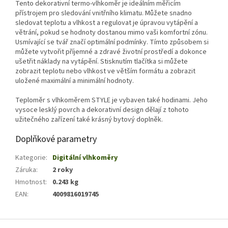
Tento dekorativní termo-vlhkoměr je ideálním měřicím
přístrojem pro sledování vnitřního klimatu. Můžete snadno
sledovat teplotu a vlhkost a regulovat je úpravou vytápění a
větrání, pokud se hodnoty dostanou mimo vaši komfortní zónu.
Usmívající se tvář značí optimální podmínky. Tímto způsobem si
můžete vytvořit příjemné a zdravé životní prostředí a dokonce
ušetřit náklady na vytápění. Stisknutím tlačítka si můžete
zobrazit teplotu nebo vlhkost ve větším formátu a zobrazit
uložené maximální a minimální hodnoty.
Teploměr s vlhkoměrem STYLE je vybaven také hodinami. Jeho
vysoce lesklý povrch a dekorativní design dělají z tohoto
užitečného zařízení také krásný bytový doplněk.
Doplňkové parametry
Kategorie
:
Digitální vlhkoměry
Záruka
:
2 roky
Hmotnost
:
0.243 kg
EAN
:
4009816019745
Z