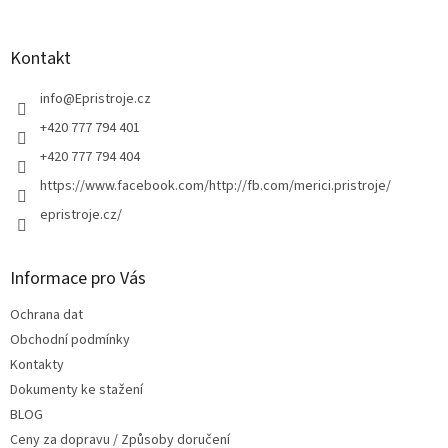
á
p
a
Kontakt
t
í
info
@
Epristroje.cz
+420 777 794 401
+420 777 794 404
https://www.facebook.com/http://fb.com/merici.pristroje/
epristroje.cz/
Informace pro Vás
Ochrana dat
Obchodní podmínky
Kontakty
Dokumenty ke stažení
BLOG
Ceny za dopravu / Způsoby doručení