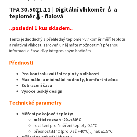
TFA 30.5021.11 | Digitální vlhkoměr 💧 a
teploměr 🌡️ - fialová
..poslední 1 kus skladem..
Tento jednoduchý a přehledný teploměr-vlhkoměr měří teplotu
a relativní vlhkost, zároveň u něj máte možnost mít přesnou
informaci o čase díky integrovaným hodinám.
Přednosti
Pro kontrolu vnitřní teploty a vlhkosti
Maximální a minimální hodnoty, komfortní zóna
Zobrazení času
Vysoce lesklý design
Technické parametry
Měření pokojové teploty:
měřicí rozsah -20..+50°C
rozlišení pro *měření teploty 0,1°C
přesnost ±1°C (pro 0 až +40°C), jinak ±1.5°C