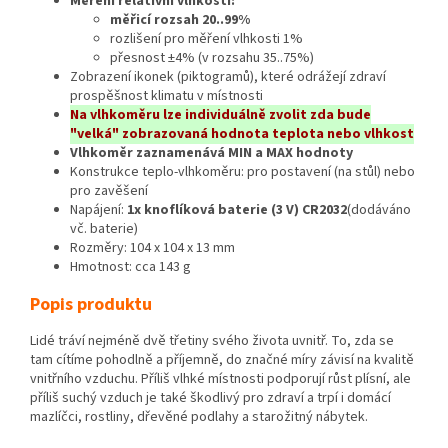
Měření relativní vlhkosti:
měřicí rozsah 20..99%
rozlišení pro měření vlhkosti 1%
přesnost ±4% (v rozsahu 35..75%)
Zobrazení ikonek (piktogramů), které odrážejí zdraví
prospěšnost klimatu v místnosti
Na vlhkoměru lze individuálně zvolit zda bude
"velká" zobrazovaná hodnota teplota nebo vlhkost
Vlhkoměr zaznamenává MIN a MAX hodnoty
Konstrukce teplo-vlhkoměru: pro postavení (na stůl) nebo
pro zavěšení
Napájení:
1x knoflíková baterie (3 V) CR2032
(dodáváno
vč. baterie)
Rozměry: 104 x 104 x 13 mm
Hmotnost: cca 143 g
Popis produktu
Lidé tráví nejméně dvě třetiny svého života uvnitř. To, zda se
tam cítíme pohodlně a příjemně, do značné míry závisí na kvalitě
vnitřního vzduchu. Příliš vlhké místnosti podporují růst plísní, ale
příliš suchý vzduch je také škodlivý pro zdraví a trpí i domácí
mazlíčci, rostliny, dřevěné podlahy a starožitný nábytek.