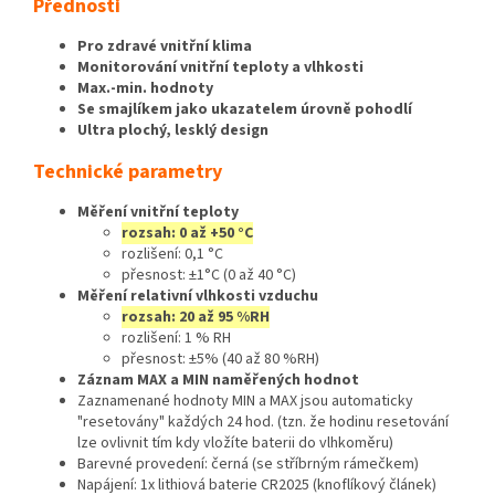
Přednosti
Pro zdravé vnitřní klima
Monitorování vnitřní teploty a vlhkosti
Max.-min. hodnoty
Se smajlíkem jako ukazatelem úrovně pohodlí
Ultra plochý, lesklý design
Technické parametry
Měření vnitřní teploty
rozsah: 0 až +50 °C
rozlišení: 0,1 °C
přesnost: ±1°C (0 až 40 °C)
Měření relativní vlhkosti vzduchu
rozsah: 20 až 95 %RH
rozlišení: 1 % RH
přesnost: ±5% (40 až 80 %RH)
Záznam MAX a MIN naměřených hodnot
Zaznamenané hodnoty MIN a MAX jsou automaticky
"resetovány" každých 24 hod. (tzn. že hodinu resetování
lze ovlivnit tím kdy vložíte baterii do vlhkoměru)
Barevné provedení: černá (se stříbrným rámečkem)
Napájení: 1x lithiová baterie CR2025 (knoflíkový článek)