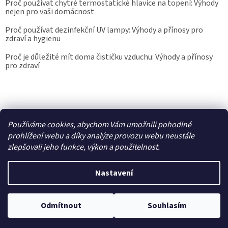
Proč používat chytré termostatické hlavice na topení: Výhody
nejen pro vaši domácnost
Proč používat dezinfekční UV lampy: Výhody a přínosy pro
zdraví a hygienu
Proč je důležité mít doma čističku vzduchu: Výhody a přínosy
pro zdraví
Kalibrace.info
meteostanice.cz
Používáme cookies, abychom Vám umožnili pohodlné
prohlížení webu a díky analýze provozu webu neustále
zlepšovali jeho funkce, výkon a použitelnost.
Vytvořil Shoptet
Nastavení
Copyright 2026
Epřístroje.cz
. Všechna práva vyhrazena.
Upravit
Odmítnout
Souhlasím
nastavení cookies