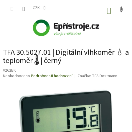
Přejít
na
CZK
NÁKUP
obsah
KOŠÍK
TFA 30.5027.01 | Digitální vlhkoměr 💧 a
teploměr 🌡️ | černý
V262BK
Průměrné
Neohodnoceno
Podrobnosti hodnocení
Značka:
TFA Dostmann
hodnocení
produktu
je
0,0
z
5
hvězdiček.