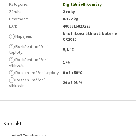
Kategorie
:
Digitální vlhkoměry
Záruka
:
2 roky
Hmotnost
:
0.172 kg
EAN
:
4009816023223
knoflíková lithiová baterie
?
Napájení
:
CR2025
?
Rozlišení - měření
0,1 °C
teploty
:
?
Rozlišení - měření
1 %
vlhkosti
:
?
Rozsah - měření teploty
:
0 až +50°C
?
Rozsah - měření
20 až 95 %
vlhkosti
:
Z
á
p
a
Kontakt
t