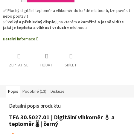
✅ Plochý digitální teploměr a vlhkoměr do každé místnosti, lze pověsit
nebo postavit
✅
Velký a přehledný displej
, na kterém
okamžitě a jasně vidíte
jaká je teplota a vlhkost vzduch
v místnosti
Detailní informace
ZEPTAT SE
HLÍDAT
SDÍLET
Popis
Podobné (13)
Diskuze
Detailní popis produktu
TFA 30.5027.01 | Digitální vlhkoměr 💧 a
teploměr 🌡️ | černý