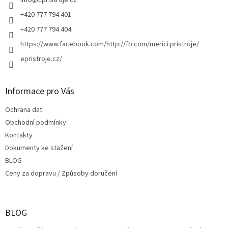
í
info
@
Epristroje.cz
+420 777 794 401
+420 777 794 404
https://www.facebook.com/http://fb.com/merici.pristroje/
epristroje.cz/
Informace pro Vás
Ochrana dat
Obchodní podmínky
Kontakty
Dokumenty ke stažení
BLOG
Ceny za dopravu / Způsoby doručení
BLOG