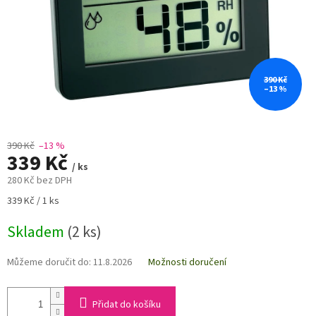
390 Kč
–13 %
390 Kč
–13 %
339 Kč
/ ks
280 Kč bez DPH
Měrná
339 Kč / 1 ks
cena:
Skladem
(2 ks)
Můžeme doručit do:
11.8.2026
Možnosti doručení
Přidat do košíku