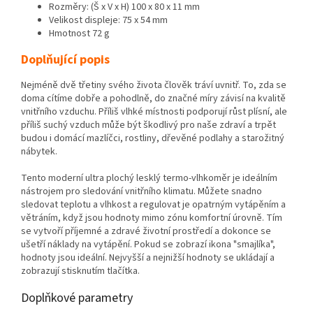
Rozměry: (Š x V x H) 100 x 80 x 11 mm
Velikost displeje: 75 x 54 mm
Hmotnost 72 g
Doplňující popis
Nejméně dvě třetiny svého života člověk tráví uvnitř. To, zda se
doma cítíme dobře a pohodlně, do značné míry závisí na kvalitě
vnitřního vzduchu. Příliš vlhké místnosti podporují růst plísní, ale
příliš suchý vzduch může být škodlivý pro naše zdraví a trpět
budou i domácí mazlíčci, rostliny, dřevěné podlahy a starožitný
nábytek.
Tento moderní ultra plochý lesklý termo-vlhkoměr je ideálním
nástrojem pro sledování vnitřního klimatu. Můžete snadno
sledovat teplotu a vlhkost a regulovat je opatrným vytápěním a
větráním, když jsou hodnoty mimo zónu komfortní úrovně. Tím
se vytvoří příjemné a zdravé životní prostředí a dokonce se
ušetří náklady na vytápění. Pokud se zobrazí ikona "smajlíka",
hodnoty jsou ideální. Nejvyšší a nejnižší hodnoty se ukládají a
zobrazují stisknutím tlačítka.
Doplňkové parametry