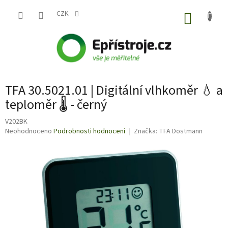
Přejít
na
CZK
NÁKUP
obsah
KOŠÍK
TFA 30.5021.01 | Digitální vlhkoměr 💧 a
teploměr 🌡️ - černý
V202BK
Průměrné
Neohodnoceno
Podrobnosti hodnocení
Značka:
TFA Dostmann
hodnocení
produktu
je
0,0
z
5
hvězdiček.