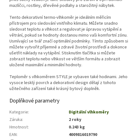
mazlíčci, rostliny, dřevěné podlahy a starožitný nábytek.
Tento dekorativní termo-vlhkoměr je ideálním měřicím
přístrojem pro sledování vnitřního klimatu. Můžete snadno
sledovat teplotu a vlhkost a regulovat je úpravou vytápění a
větrání, pokud se hodnoty dostanou mimo vaši komfortní zónu.
Usmívající se tvář značí optimální podmínky. Tímto způsobem si
můžete vytvořit příjemné a zdravé životní prostředí a dokonce
ušetřit náklady na vytápění. Stisknutím tlačítka si můžete
zobrazit teplotu nebo vlhkost ve větším formátu a zobrazit
uložené maximální a minimální hodnoty.
Teploměr s vlhkoměrem STYLE je vybaven také hodinami. Jeho
vysoce lesklý povrch a dekorativní design dělají z tohoto
užitečného zařízení také krásný bytový doplněk.
Doplňkové parametry
Kategorie
:
Digitální vlhkoměry
Záruka
:
2 roky
Hmotnost
:
0.243 kg
EAN
:
4009816019790