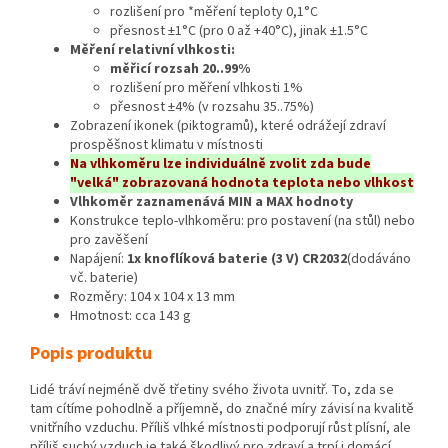
rozlišení pro *měření teploty 0,1°C
přesnost ±1°C (pro 0 až +40°C), jinak ±1.5°C
Měření relativní vlhkosti:
měřicí rozsah 20..99%
rozlišení pro měření vlhkosti 1%
přesnost ±4% (v rozsahu 35..75%)
Zobrazení ikonek (piktogramů), které odrážejí zdraví
prospěšnost klimatu v místnosti
Na vlhkoměru lze individuálně zvolit zda bude
"velká" zobrazovaná hodnota teplota nebo vlhkost
Vlhkoměr zaznamenává MIN a MAX hodnoty
Konstrukce teplo-vlhkoměru: pro postavení (na stůl) nebo
pro zavěšení
Napájení:
1x knoflíková baterie (3 V) CR2032
(dodáváno
vč. baterie)
Rozměry: 104 x 104 x 13 mm
Hmotnost: cca 143 g
Popis produktu
Lidé tráví nejméně dvě třetiny svého života uvnitř. To, zda se
tam cítíme pohodlně a příjemně, do značné míry závisí na kvalitě
vnitřního vzduchu. Příliš vlhké místnosti podporují růst plísní, ale
příliš suchý vzduch je také škodlivý pro zdraví a trpí i domácí