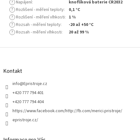
?
Napájení
:
knoflíková baterie CR2032
?
Rozlišení - měření teploty
:
0,1 °C
?
Rozlišení - měření vlhkosti
:
1 %
?
Rozsah - měření teploty
:
-20 až +50 °C
?
Rozsah - měření vlhkosti
:
20 až 99 %
Z
á
p
a
Kontakt
t
í
info
@
Epristroje.cz
+420 777 794 401
+420 777 794 404
https://www.facebook.com/http://fb.com/merici.pristroje/
epristroje.cz/
Informace pro Vás