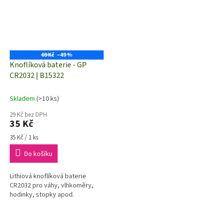
69 Kč
–49 %
Knoflíková baterie - GP
CR2032 | B15322
Skladem
(>10 ks)
29 Kč bez DPH
35 Kč
Měrná
35 Kč / 1 ks
cena:
Do košíku
Lithiová knoflíková baterie
CR2032 pro váhy, vlhkoměry,
hodinky, stopky apod.