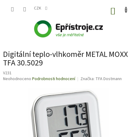
Přejít
na
CZK
NÁKUP
obsah
KOŠÍK
Digitální teplo-vlhkoměr METAL MOXX
TFA 30.5029
V231
Průměrné
Neohodnoceno
Podrobnosti hodnocení
Značka:
TFA Dostmann
hodnocení
produktu
je
0,0
z
5
hvězdiček.