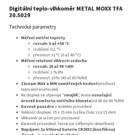
Digitální teplo-vlhkoměr METAL MOXX TFA
30.5029
Technické parametry
Měření vnitřní teploty
rozsah: 0 až +50 °C
rozlišení: 0,1 °C
přesnost: ±1°C (0 až 40 °C)
Měření relativní vlhkosti vzduchu
rozsah: 20 až 99 %RH
rozlišení: 1 % RH
přesnost: ±5% (40 až 80 %RH)
Záznam MAX a MIN naměřených hodnot
(možnost
nulování/resetování)
Na displeji se objevuje "
smajlík
", ikona
označující
úroveň komfortu vnitřního klimatu
(od 40 do 60 %RH)
Kovové pouzdro
v lesklém provedení
Velikost displeje: 35 x 35 mm (výška číslic cca 15 mm)
Vlhkoměr je určen pro postavení
Barevné provedení: černá (se stříbrným rámečkem)
Napájení: 1x lithiová baterie CR2032 (knoflíkový