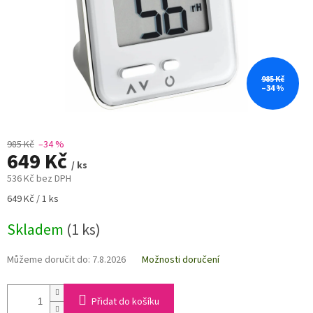
985 Kč
–34 %
985 Kč
–34 %
649 Kč
/ ks
536 Kč bez DPH
Měrná
649 Kč / 1 ks
cena:
Skladem
(1 ks)
Můžeme doručit do:
7.8.2026
Možnosti doručení
Přidat do košíku