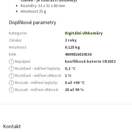
článek - je součástí dodávky)
Rozměry: 53 x 31 x 60 mm
Hmotnost 25 g
Doplňkové parametry
Kategorie
:
Digitální vlhkoměry
Záruka
:
2 roky
Hmotnost
:
0.125 kg
EAN
:
4009816024336
?
Napájení
:
knoflíková baterie CR2032
?
Rozlišení - měření teploty
:
0,1 °C
?
Rozlišení - měření vlhkosti
:
1 %
?
Rozsah - měření teploty
:
0 až +50 °C
?
Rozsah - měření vlhkosti
:
20 až 99 %
Z
á
p
a
Kontakt