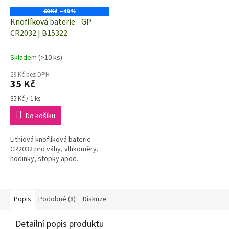
69 Kč
–49 %
Knoflíková baterie - GP
CR2032 | B15322
Skladem
(>10 ks)
29 Kč bez DPH
35 Kč
Měrná
35 Kč / 1 ks
cena:
Do košíku
Lithiová knoflíková baterie
CR2032 pro váhy, vlhkoměry,
hodinky, stopky apod.
Popis
Podobné (8)
Diskuze
Detailní popis produktu