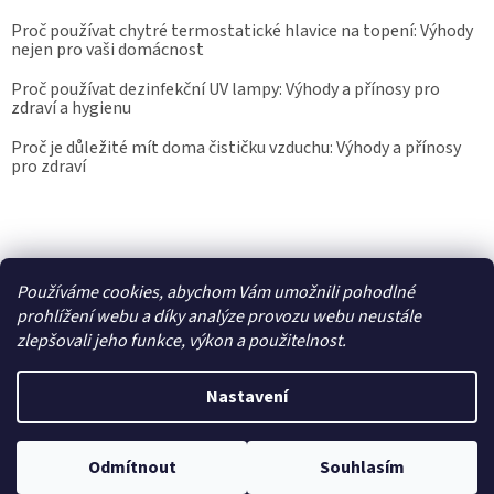
Proč používat chytré termostatické hlavice na topení: Výhody
nejen pro vaši domácnost
Proč používat dezinfekční UV lampy: Výhody a přínosy pro
zdraví a hygienu
Proč je důležité mít doma čističku vzduchu: Výhody a přínosy
pro zdraví
Kalibrace.info
meteostanice.cz
Používáme cookies, abychom Vám umožnili pohodlné
prohlížení webu a díky analýze provozu webu neustále
zlepšovali jeho funkce, výkon a použitelnost.
Vytvořil Shoptet
Nastavení
Copyright 2026
Epřístroje.cz
. Všechna práva vyhrazena.
Upravit
Odmítnout
Souhlasím
nastavení cookies