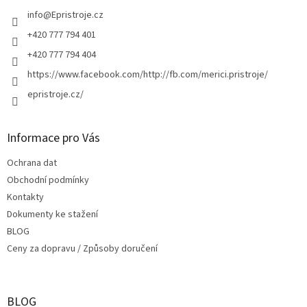
t
í
info
@
Epristroje.cz
+420 777 794 401
+420 777 794 404
https://www.facebook.com/http://fb.com/merici.pristroje/
epristroje.cz/
Informace pro Vás
Ochrana dat
Obchodní podmínky
Kontakty
Dokumenty ke stažení
BLOG
Ceny za dopravu / Způsoby doručení
BLOG