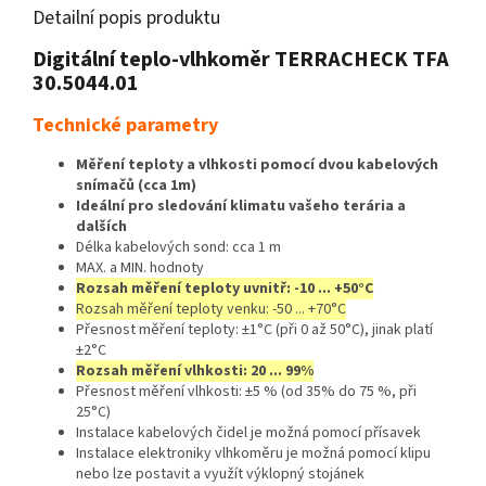
Detailní popis produktu
Digitální teplo-vlhkoměr TERRACHECK TFA
30.5044.01
Technické parametry
Měření teploty a vlhkosti pomocí dvou kabelových
snímačů (cca 1m)
Ideální pro sledování klimatu vašeho terária a
dalších
Délka kabelových sond: cca 1 m
MAX. a MIN. hodnoty
Rozsah měření teploty uvnitř: -10 ... +50°C
Rozsah měření teploty venku: -50 ... +70°C
Přesnost měření teploty: ±1°C (při 0 až 50°C), jinak platí
±2°C
Rozsah měření vlhkosti: 20 ... 99%
Přesnost měření vlhkosti: ±5 % (od 35% do 75 %, při
25°C)
Instalace kabelových čidel je možná pomocí přísavek
Instalace elektroniky vlhkoměru je možná pomocí klipu
nebo lze postavit a využít výklopný stojánek