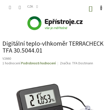
Přejít
na
CZK
NÁKUP
obsah
KOŠÍK
Digitální teplo-vlhkoměr TERRACHECK
TFA 30.5044.01
V2660
Průměrné
1 hodnocení
Podrobnosti hodnocení
Značka:
TFA Dostmann
hodnocení
produktu
je
5,0
z
5
hvězdiček.