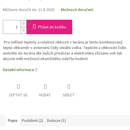
Můžeme doručit do:
11.8.2026
Možnosti doručení
Přidat do košíku
Pro měření teploty a relativní vlhkosti v teráriu je tento kombinovaný
teplo-vlhkoměr s externími čidly ideální volba. Teplotní a vlhkostní čidlo
umístíte do terária dle Vašich představ a elektronika zůstane vně tak
abyste měli možnost okamžitého odečtu hodnot.
Detailní informace
ZEPTAT SE
HLÍDAT
SDÍLET
Popis
Podobné (2)
Diskuze (1)