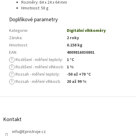
Rozměry: 64 x 24 x 64 mm
Hmotnost: 58 g
Doplňkové parametry
Kategorie
:
Digitální vlhkoměry
Záruka
:
2 roky
Hmotnost
:
0.158 kg
EAN
:
4009816030801
?
Rozlišení - měření teploty
:
1 °C
?
Rozlišení - měření vlhkosti
:
1 %
?
Rozsah - měření teploty
:
-50 až +70 °C
?
Rozsah - měření vlhkosti
:
20 až 99 %
Z
á
p
a
Kontakt
t
í
info
@
Epristroje.cz