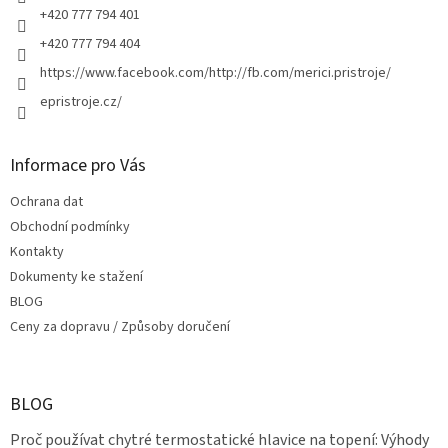
+420 777 794 401
+420 777 794 404
https://www.facebook.com/http://fb.com/merici.pristroje/
epristroje.cz/
Informace pro Vás
Ochrana dat
Obchodní podmínky
Kontakty
Dokumenty ke stažení
BLOG
Ceny za dopravu / Způsoby doručení
BLOG
Proč používat chytré termostatické hlavice na topení: Výhody