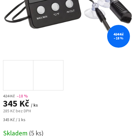
424 Kč
–18 %
424 Kč
–18 %
345 Kč
/ ks
285 Kč bez DPH
Měrná
345 Kč / 1 ks
cena:
Skladem
(5 ks)