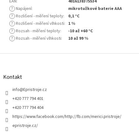
EAN
:
4016138375534
?
Napájení
:
mikrotužkové baterie AAA
?
Rozlišení - měření teploty
:
0,1 °C
?
Rozlišení - měření vlhkosti
:
1 %
?
Rozsah - měření teploty
:
-10 až +60 °C
?
Rozsah - měření vlhkosti
:
10 až 99 %
Z
á
p
a
Kontakt
t
í
info
@
Epristroje.cz
+420 777 794 401
+420 777 794 404
https://www.facebook.com/http://fb.com/merici.pristroje/
epristroje.cz/