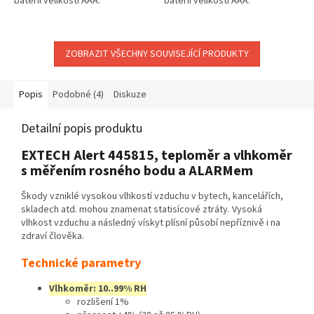
baterií velikosti AAA.
baterií velikosti AAA.
ZOBRAZIT VŠECHNY SOUVISEJÍCÍ PRODUKTY
Popis
Podobné (4)
Diskuze
Detailní popis produktu
EXTECH Alert 445815, teploměr a vlhkoměr
s měřením rosného bodu a ALARMem
Škody vzniklé vysokou vlhkostí vzduchu v bytech, kancelářích,
skladech atd. mohou znamenat statisícové ztráty. Vysoká
vlhkost vzduchu a následný vískyt plísní působí nepříznivě i na
zdraví člověka.
Technické parametry
Vlhkoměr: 10..99% RH
rozlišení 1%