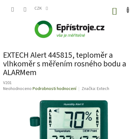
Přejít
na
CZK
NÁKUP
obsah
KOŠÍK
EXTECH Alert 445815, teploměr a
vlhkoměr s měřením rosného bodu a
ALARMem
V201
Průměrné
Neohodnoceno
Podrobnosti hodnocení
Značka:
Extech
hodnocení
produktu
je
0,0
z
5
hvězdiček.