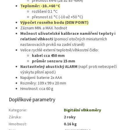
přesnost ±4% (28 až 85 %RH)
Teploměr: -10..+60 °C
rozlišení 0.1 °C
přesnost ±1 °C (-10 až +50 °C)
Výpočet rosného bodu (DEW POINT)
Záznam MIN. a MAX. hodnot
Možnost uživatelské kalibrace naměření teploty i
relativní vlhkosti
(pomocí otočných miniaturních
nastavovacích prvků na zadní straně)
Velice rychlé externí teplotně/vlhkostní čidlo:
kabel cca 450 mm
průměr senzoru 15 mm
Nastavitelný akustický ALARM
(např. proti nebezpečí
výskytu plísní apod.)
Napájení: baterie 2x AAA
Rozměry: 109 x 99 x 20 mm
Hmotnost: cca 60 g
Doplňkové parametry
Kategorie
:
Digitální vlhkoměry
Záruka
:
2 roky
Hmotnost
:
0.16 kg