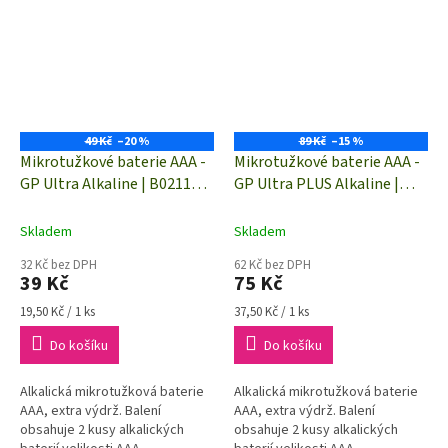
49 Kč
–20 %
89 Kč
–15 %
Mikrotužkové baterie AAA -
Mikrotužkové baterie AAA -
GP Ultra Alkaline | B02112 |
GP Ultra PLUS Alkaline |
2 kusy
B03112 | 2 kusy
Skladem
Skladem
32 Kč bez DPH
62 Kč bez DPH
39 Kč
75 Kč
Měrná
Měrná
19,50 Kč / 1 ks
37,50 Kč / 1 ks
cena:
cena:
Do košíku
Do košíku
Alkalická mikrotužková baterie
Alkalická mikrotužková baterie
AAA, extra výdrž. Balení
AAA, extra výdrž. Balení
obsahuje 2 kusy alkalických
obsahuje 2 kusy alkalických