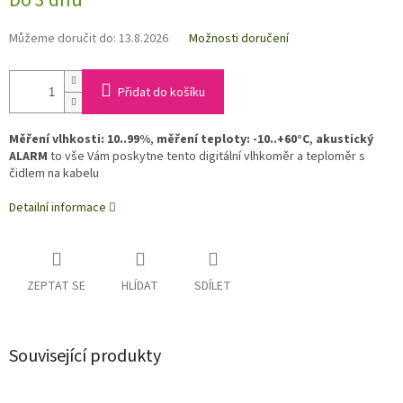
Do 3 dnů
Můžeme doručit do:
13.8.2026
Možnosti doručení
Přidat do košíku
Měření vlhkosti: 10..99%
,
měření teploty: -10..+60°C
,
akustický
ALARM
to vše Vám poskytne tento digitální vlhkoměr a teploměr s
čidlem na kabelu
Detailní informace
ZEPTAT SE
HLÍDAT
SDÍLET
Související produkty