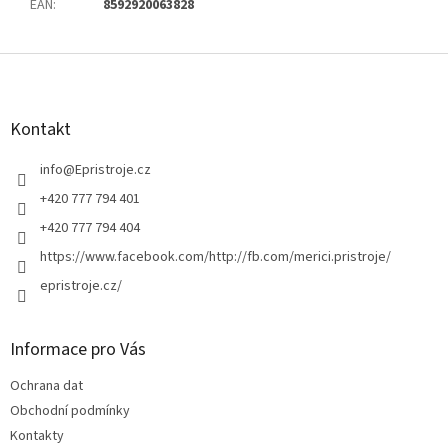
EAN
:
8592920063828
Z
á
p
a
Kontakt
t
í
info
@
Epristroje.cz
+420 777 794 401
+420 777 794 404
https://www.facebook.com/http://fb.com/merici.pristroje/
epristroje.cz/
Informace pro Vás
Ochrana dat
Obchodní podmínky
Kontakty