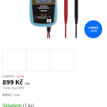
1 029 Kč
–12 %
1 029 Kč
–12 %
899 Kč
/ ks
743 Kč bez DPH
Měrná
899 Kč / 1 ks
cena:
Skladem
(1 ks)