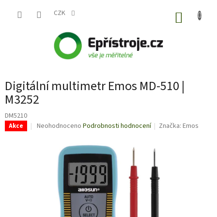
Přejít
na
CZK
NÁKUP
obsah
KOŠÍK
Digitální multimetr Emos MD-510 |
M3252
DM5210
Průměrné
Neohodnoceno
Podrobnosti hodnocení
Značka:
Emos
Akce
hodnocení
produktu
je
0,0
z
5
hvězdiček.