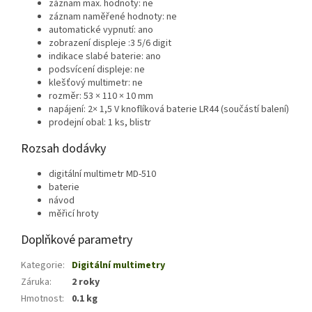
záznam max. hodnoty: ne
záznam naměřené hodnoty: ne
automatické vypnutí: ano
zobrazení displeje :3 5/6 digit
indikace slabé baterie: ano
podsvícení displeje: ne
klešťový multimetr: ne
rozměr: 53 × 110 × 10 mm
napájení: 2× 1,5 V knoflíková baterie LR44 (součástí balení)
prodejní obal: 1 ks, blistr
Rozsah dodávky
digitální multimetr MD-510
baterie
návod
měřicí hroty
Doplňkové parametry
Kategorie
:
Digitální multimetry
Záruka
:
2 roky
Hmotnost
:
0.1 kg