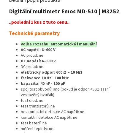
Detailní popis produktu
Digitální multimetr Emos MD-510 | M3252
..poslední 1 kus z tuto cenu..
Technické parametry
volba rozsahu: automatická i manuální
AC napětí: 6–600 V
AC proud: ne
DC napětí: 6–600 V
DC proud: ne
elektrický odpor: 600 Ω – 10 MΩ
frekvence:10 Hz - 100 kHz
kapacita: 40 nF - 100 μF
spojitost obvodů: ano (pokud je odpor <50Ω zazní
vestavěný bzučák)
test diod: ne
test tranzistorů: ne
bezkontaktní detekce AC napětí: ne
kontaktní detekce AC napětí: ne
test baterií: ne
měření teploty: ne