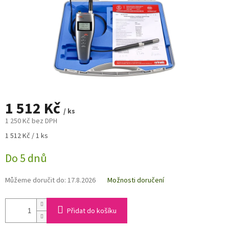
1 512 Kč
/ ks
1 250 Kč bez DPH
Měrná
1 512 Kč / 1 ks
cena:
Do 5 dnů
Můžeme doručit do:
17.8.2026
Možnosti doručení
Přidat do košíku