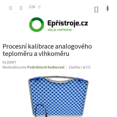
Přejít
na
CZK
NÁKUP
obsah
KOŠÍK
Procesní kalibrace analogového
teploměru a vlhkoměru
K1250HT
Průměrné
Neohodnoceno
Podrobnosti hodnocení
Značka:
I & CS
hodnocení
produktu
je
0,0
z
5
hvězdiček.