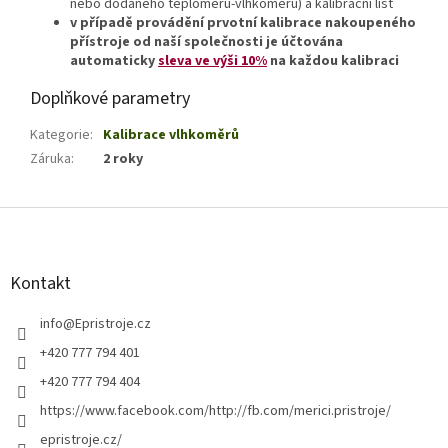
nebo dodaného teploměru-vlhkoměru) a kalibrační list
v případě provádění prvotní kalibrace nakoupeného
přístroje od naší společnosti je účtována
automaticky
sleva ve výši 10%
na každou kalibraci
Doplňkové parametry
Kategorie
:
Kalibrace vlhkoměrů
Záruka
:
2 roky
Z
á
p
a
Kontakt
t
í
info
@
Epristroje.cz
+420 777 794 401
+420 777 794 404
https://www.facebook.com/http://fb.com/merici.pristroje/
epristroje.cz/