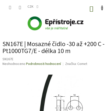
Přejít
na
CZK
NÁKUP
obsah
KOŠÍK
SN167E | Mosazné čidlo -30 až +200 C -
Pt1000TG7/E - délka 10 m
SN167E
Průměrné
Neohodnoceno
Podrobnosti hodnocení
Značka:
Comet
hodnocení
produktu
je
0,0
z
5
hvězdiček.