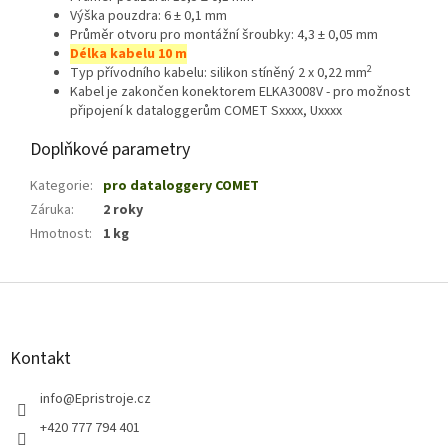
Výška pouzdra: 6 ± 0,1 mm
Průměr otvoru pro montážní šroubky: 4,3 ± 0,05 mm
Délka kabelu 10 m
2
Typ přívodního kabelu: silikon stíněný 2 x 0,22 mm
Kabel je zakončen konektorem ELKA3008V - pro možnost
připojení k dataloggerům COMET Sxxxx, Uxxxx
Doplňkové parametry
Kategorie
:
pro dataloggery COMET
Záruka
:
2 roky
Hmotnost
:
1 kg
Z
á
p
a
Kontakt
t
í
info
@
Epristroje.cz
+420 777 794 401