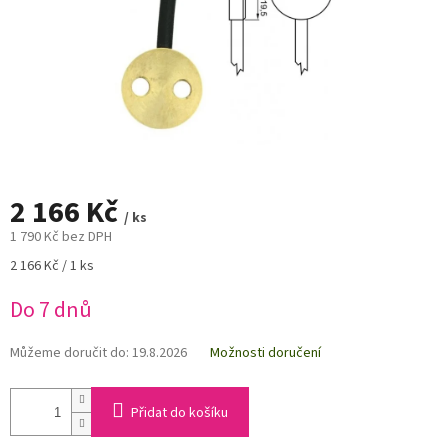
2 166 Kč
/ ks
1 790 Kč bez DPH
Měrná
2 166 Kč / 1 ks
cena:
Do 7 dnů
Můžeme doručit do:
19.8.2026
Možnosti doručení
Přidat do košíku