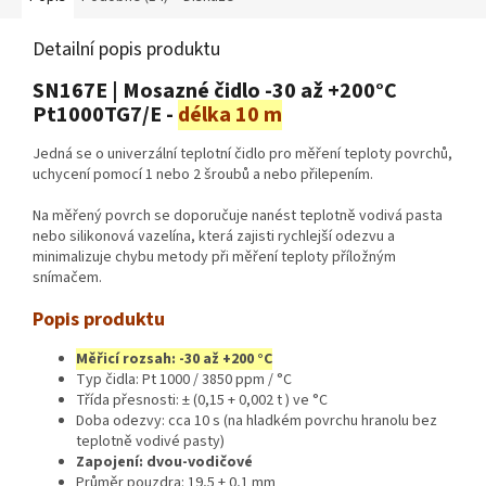
Detailní popis produktu
SN167E | Mosazné čidlo -30 až +200°C
Pt1000TG7/E -
délka 10 m
Jedná se o univerzální teplotní čidlo pro měření teploty povrchů,
uchycení pomocí 1 nebo 2 šroubů a nebo přilepením.
Na měřený povrch se doporučuje nanést teplotně vodivá pasta
nebo silikonová vazelína, která zajisti rychlejší odezvu a
minimalizuje chybu metody při měření teploty příložným
snímačem.
Popis produktu
Měřicí rozsah: -30 až +200 °C
Typ čidla: Pt 1000 / 3850 ppm / °C
Třída přesnosti: ± (0,15 + 0,002 t ) ve °C
Doba odezvy: cca 10 s (na hladkém povrchu hranolu bez
teplotně vodivé pasty)
Zapojení: dvou-vodičové
Průměr pouzdra: 19,5 ± 0,1 mm