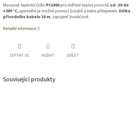
Mosazné teplotní čidlo
Pt1000
pro měření teplot povrchů
od -30 do
+200 °C
, upevnění je možné pomocí šroubů a nebo přilepením.
Délka
přívodního kabelu 10 m
, zapojení 2vodičové.
Detailní informace
ZEPTAT SE
HLÍDAT
SDÍLET
Související produkty