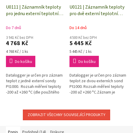
U0111 | Záznamník teploty
U0121 | Záznamník teploty
pro jednu externí teplotní
pro dvě externí teplotní
sondu Pt1000
sondy Pt1000
Do 7 dnů
Do 14 dnů
3 941 Kč bez DPH
4 500 Kč bez DPH
4 768 Kč
5 445 Kč
Měrná
Měrná
4 768 Kč / 1 ks
5 445 Kč / 1 ks
cena:
cena:
Do košíku
Do košíku
Datalogger je určen pro záznam
Datalogger je určen pro záznam
teplot z jedné externí sondy
teplot ze dvou externích sond
Pt1000. Rozsah měření teploty
Pt1000. Rozsah měření teploty
-200 až +260 °C (dle použitého
-200 až +260 °C.Záznam je
teplotního čidla).Záznam je
prováděn do energeticky
prováděn do...
nezávislé elektronické paměti.
Údaje...
ZOBRAZIT VŠECHNY SOUVISEJÍCÍ PRODUKTY
Popis
Podobné (14)
Diskuze