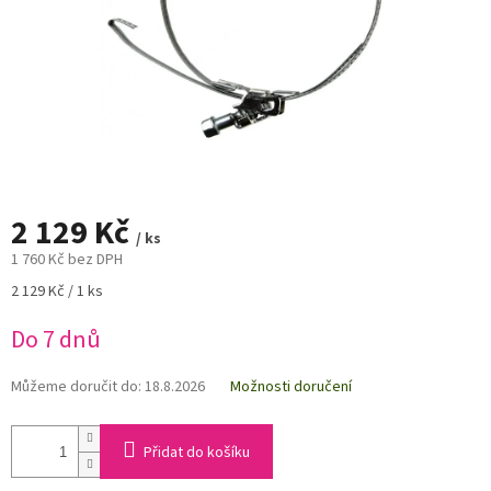
2 129 Kč
/ ks
1 760 Kč bez DPH
Měrná
2 129 Kč / 1 ks
cena:
Do 7 dnů
Můžeme doručit do:
18.8.2026
Možnosti doručení
Přidat do košíku