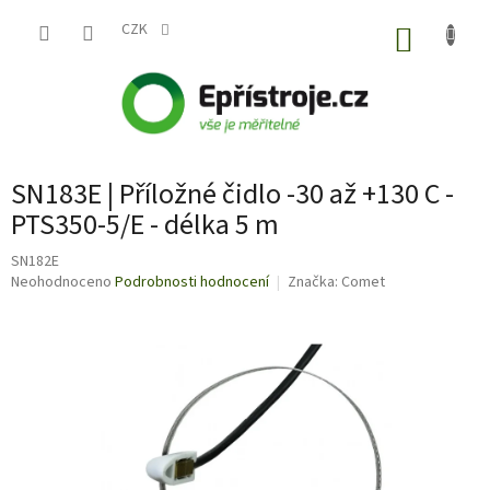
Přejít
na
CZK
NÁKUP
obsah
KOŠÍK
SN183E | Příložné čidlo -30 až +130 C -
PTS350-5/E - délka 5 m
SN182E
Průměrné
Neohodnoceno
Podrobnosti hodnocení
Značka:
Comet
hodnocení
produktu
je
0,0
z
5
hvězdiček.