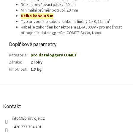
Délka upevňovací pásky: 40 cm
Minimální průměr potrubí: 20 mm
Délka kabelu 5 m
2
Typ přívodního kabelu: silikon stíněný 2 x 0,22 mm
Kabel je zakončen konektorem ELKA3008V - pro možnost
připojení k dataloggerům COMET Sxxxx, Uxxxx
Doplňkové parametry
Kategorie
:
pro dataloggery COMET
Záruka
:
2 roky
Hmotnost
:
1.3 kg
Z
á
p
a
Kontakt
t
í
info
@
Epristroje.cz
+420 777 794 401