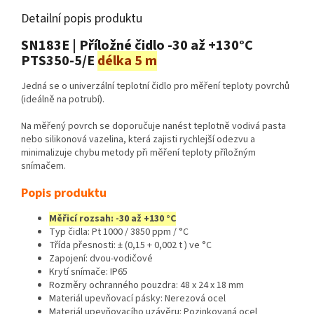
Detailní popis produktu
SN183E | Příložné čidlo -30 až +130°C
PTS350-5/E
délka 5 m
Jedná se o univerzální teplotní čidlo pro měření teploty povrchů
(ideálně na potrubí).
Na měřený povrch se doporučuje nanést teplotně vodivá pasta
nebo silikonová vazelina, která zajisti rychlejší odezvu a
minimalizuje chybu metody při měření teploty příložným
snímačem.
Popis produktu
Měřicí rozsah: -30 až +130 °C
Typ čidla: Pt 1000 / 3850 ppm / °C
Třída přesnosti: ± (0,15 + 0,002 t ) ve °C
Zapojení: dvou-vodičové
Krytí snímače: IP65
Rozměry ochranného pouzdra: 48 x 24 x 18 mm
Materiál upevňovací pásky: Nerezová ocel
Materiál upevňovacího uzávěru: Pozinkovaná ocel