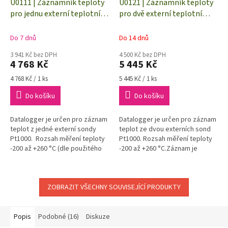
U0111 | Záznamník teploty
U0121 | Záznamník teploty
pro jednu externí teplotní
pro dvě externí teplotní
sondu Pt1000
sondy Pt1000
Do 7 dnů
Do 14 dnů
3 941 Kč bez DPH
4 500 Kč bez DPH
4 768 Kč
5 445 Kč
Měrná
Měrná
4 768 Kč / 1 ks
5 445 Kč / 1 ks
cena:
cena:
Do košíku
Do košíku
Datalogger je určen pro záznam
Datalogger je určen pro záznam
teplot z jedné externí sondy
teplot ze dvou externích sond
Pt1000. Rozsah měření teploty
Pt1000. Rozsah měření teploty
-200 až +260 °C (dle použitého
-200 až +260 °C.Záznam je
teplotního čidla).Záznam je
prováděn do energeticky
prováděn do...
nezávislé elektronické paměti.
Údaje...
ZOBRAZIT VŠECHNY SOUVISEJÍCÍ PRODUKTY
Popis
Podobné (16)
Diskuze