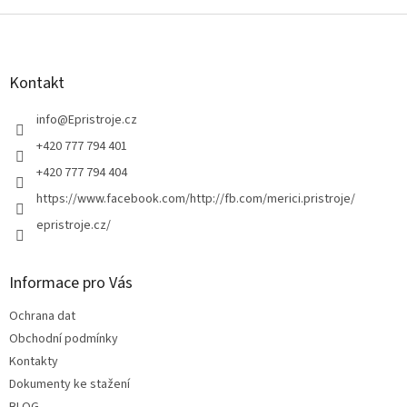
Z
á
p
a
Kontakt
t
í
info
@
Epristroje.cz
+420 777 794 401
+420 777 794 404
https://www.facebook.com/http://fb.com/merici.pristroje/
epristroje.cz/
Informace pro Vás
Ochrana dat
Obchodní podmínky
Kontakty
Dokumenty ke stažení