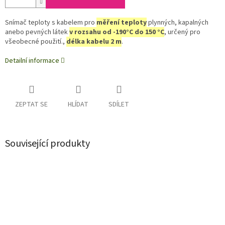
Snímač teploty s kabelem pro
měření teploty
plynných, kapalných
anebo pevných látek
v rozsahu od -190°C do 150 °C
, určený pro
všeobecné použití.,
délka kabelu 2 m
.
Detailní informace
ZEPTAT SE
HLÍDAT
SDÍLET
Související produkty