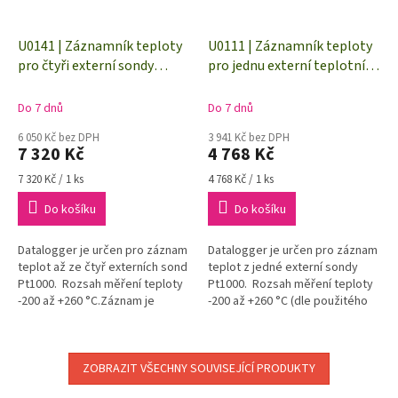
U0141 | Záznamník teploty
U0111 | Záznamník teploty
pro čtyři externí sondy
pro jednu externí teplotní
Pt1000
sondu Pt1000
Do 7 dnů
Do 7 dnů
6 050 Kč bez DPH
3 941 Kč bez DPH
7 320 Kč
4 768 Kč
Měrná
Měrná
7 320 Kč / 1 ks
4 768 Kč / 1 ks
cena:
cena:
Do košíku
Do košíku
Datalogger je určen pro záznam
Datalogger je určen pro záznam
teplot až ze čtyř externích sond
teplot z jedné externí sondy
Pt1000. Rozsah měření teploty
Pt1000. Rozsah měření teploty
-200 až +260 °C.Záznam je
-200 až +260 °C (dle použitého
prováděn do energeticky
teplotního čidla).Záznam je
nezávislé elektronické...
prováděn do...
ZOBRAZIT VŠECHNY SOUVISEJÍCÍ PRODUKTY