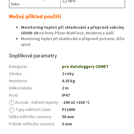
2,5 MPa
tlaku
Možný příklad použití
Monitoring teplot při skladování a přepravě vakcíny
COVID-19
od firmy Pfizer-BioNTech, Moderna a další
Monitoring teplot při skaldování a přepravě potravin, léčiv
apod.
Doplňkové parametry
Kategorie
:
pro dataloggery COMET
Záruka
:
2 roky
Hmotnost
:
0.15 kg
Délka kabelu
:
2 m
Krytí
:
IP67
?
Rozsah - měření teploty
:
-190 až +150 °C
?
Typy měřicích čidel
:
Pt1000
Délka měřicího senzoru
:
50 mm
Průměr měřicího senzoru
:
5 mm