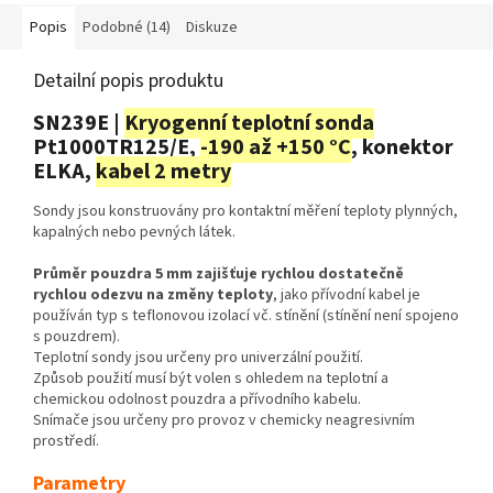
Popis
Podobné (14)
Diskuze
Detailní popis produktu
SN239E |
Kryogenní teplotní sonda
Pt1000TR125/E,
-190 až +150 °C
, konektor
ELKA,
kabel 2 metry
Sondy jsou konstruovány pro kontaktní měření teploty plynných,
kapalných nebo pevných látek.
Průměr pouzdra 5 mm zajišťuje rychlou dostatečně
rychlou odezvu na změny teploty
, jako přívodní kabel je
používán typ s teflonovou izolací vč. stínění (stínění není spojeno
s pouzdrem).
Teplotní sondy jsou určeny pro univerzální použití.
Způsob použití musí být volen s ohledem na teplotní a
chemickou odolnost pouzdra a přívodního kabelu.
Snímače jsou určeny pro provoz v chemicky neagresivním
prostředí.
Parametry