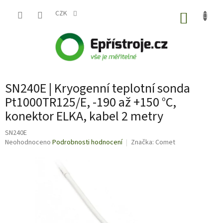
Přejít
na
CZK
NÁKUP
obsah
KOŠÍK
SN240E | Kryogenní teplotní sonda
Pt1000TR125/E, -190 až +150 °C,
konektor ELKA, kabel 2 metry
SN240E
Průměrné
Neohodnoceno
Podrobnosti hodnocení
Značka:
Comet
hodnocení
produktu
je
0,0
z
5
hvězdiček.