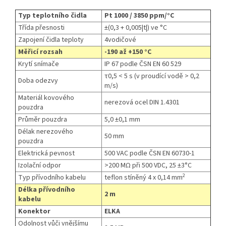
Typ teplotního čidla
Pt 1000 / 3850 ppm/°C
Třída přesnosti
±(0,3 + 0,005|t|) ve °C
Zapojení čidla teploty
4vodičové
Měřicí rozsah
-190 až +150 °C
Krytí snímače
IP 67 podle ČSN EN 60 529
τ0,5 < 5 s (v proudící vodě > 0,2
Doba odezvy
m/s)
Materiál kovového
nerezová ocel DIN 1.4301
pouzdra
Průměr pouzdra
5,0 ±0,1 mm
Délak nerezového
50 mm
pouzdra
Elektrická pevnost
500 VAC podle ČSN EN 60730-1
Izolační odpor
>200 MΩ při 500 VDC, 25 ±3°C
2
Typ přívodního kabelu
teflon stíněný 4 x 0,14 mm
Délka přívodního
2 m
kabelu
Konektor
ELKA
Odolnost vůči vnějšímu