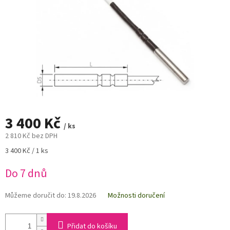
3 400 Kč
/ ks
2 810 Kč bez DPH
Měrná
3 400 Kč / 1 ks
cena:
Do 7 dnů
Můžeme doručit do:
19.8.2026
Možnosti doručení
Přidat do košíku