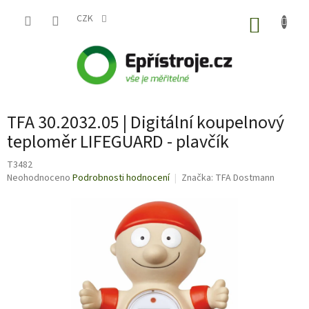
Přejít
na
CZK
NÁKUP
obsah
KOŠÍK
TFA 30.2032.05 | Digitální koupelnový
teploměr LIFEGUARD - plavčík
T3482
Průměrné
Neohodnoceno
Podrobnosti hodnocení
Značka:
TFA Dostmann
hodnocení
produktu
je
0,0
z
5
hvězdiček.