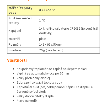
Měření teploty
0 až +50 °C
vody
Rozlišení měření
1 °C
teploty
1x knoflíková baterie CR2032 (je součástí
Napájení
dodávky)
Materiál
plast
Rozměry
142 x 95 x 50 mm
Hmotnost
76 g (bez baterií)
Vlastnosti
Koupelnový teploměr se zapíná poklepem v dlani
Vypíná se automaticky cca po 60 min.
Velký přehledný displej
Zobrazení aktuální teploty vody
Teplotní ALARM (hot/cold) pomocí nápisu na displeji a
červené svítící diody
Velký dobře čitelný displej
Plave na vodě