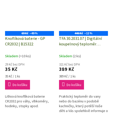
69 Kč
–49 %
446 Kč
–12 %
Knoflíková baterie - GP
TFA 30.2031.07 | Digitální
CR2032 | B15322
koupelnový teploměr
DUCKY - kachnička
Skladem
(>10 ks)
Skladem
(2 ks)
29 Kč bez DPH
321 Kč bez DPH
35 Kč
389 Kč
Měrná
Měrná
35 Kč / 1 ks
389 Kč / 1 ks
cena:
cena:
Do košíku
Do košíku
Lithiová knoflíková baterie
Praktický teploměr do vany
CR2032 pro váhy, vlhkoměry,
nebo do bazénu v podobě
hodinky, stopky apod.
kachničky, který potěší Vaše
děti a Vás spolehlivě informuje o