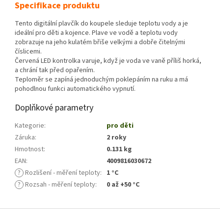
Specifikace produktu
Tento digitální plavčík do koupele sleduje teplotu vody a je
ideální pro děti a kojence. Plave ve vodě a teplotu vody
zobrazuje na jeho kulatém břiše velkými a dobře čitelnými
číslicemi.
Červená LED kontrolka varuje, když je voda ve vaně příliš horká,
a chrání tak před opařením.
Teploměr se zapíná jednoduchým poklepáním na ruku a má
pohodlnou funkci automatického vypnutí.
Doplňkové parametry
Kategorie
:
pro děti
Záruka
:
2 roky
Hmotnost
:
0.131 kg
EAN
:
4009816030672
?
Rozlišení - měření teploty
:
1 °C
?
Rozsah - měření teploty
:
0 až +50 °C
Z