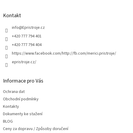
á
p
a
Kontakt
t
í
info
@
Epristroje.cz
+420 777 794 401
+420 777 794 404
https://www.facebook.com/http://fb.com/merici.pristroje/
epristroje.cz/
Informace pro Vás
Ochrana dat
Obchodní podmínky
Kontakty
Dokumenty ke stažení
BLOG
Ceny za dopravu / Způsoby doručení