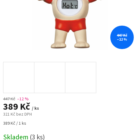
447 Kč
–12 %
447 Kč
–12 %
389 Kč
/ ks
321 Kč bez DPH
Měrná
389 Kč / 1 ks
cena:
Skladem
(3 ks)