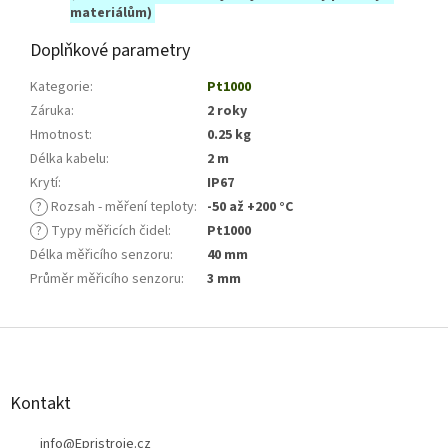
materiálům)
Doplňkové parametry
Kategorie
:
Pt1000
Záruka
:
2 roky
Hmotnost
:
0.25 kg
Délka kabelu
:
2 m
Krytí
:
IP67
?
Rozsah - měření teploty
:
-50 až +200 °C
?
Typy měřicích čidel
:
Pt1000
Délka měřicího senzoru
:
40 mm
Průměr měřicího senzoru
:
3 mm
Z
á
p
a
Kontakt
t
í
info
@
Epristroje.cz