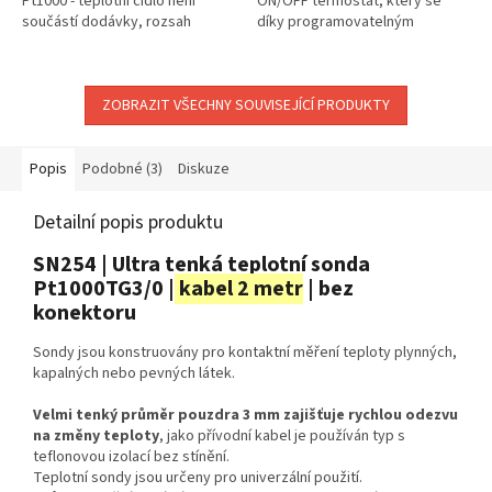
Pt1000 - teplotní čidlo není
ON/OFF termostat, který se
součástí dodávky, rozsah
díky programovatelným
měření teploty
min./max hodnotám a
výstupnímu relé používá k
vytápění a chlazení.
ZOBRAZIT VŠECHNY SOUVISEJÍCÍ PRODUKTY
Popis
Podobné (3)
Diskuze
Detailní popis produktu
SN254 | Ultra tenká teplotní sonda
Pt1000TG3/0 |
kabel 2 metr
| bez
konektoru
Sondy jsou konstruovány pro kontaktní měření teploty plynných,
kapalných nebo pevných látek.
Velmi tenký průměr pouzdra 3 mm zajišťuje rychlou odezvu
na změny teploty
, jako přívodní kabel je používán typ s
teflonovou izolací bez stínění.
Teplotní sondy jsou určeny pro univerzální použití.