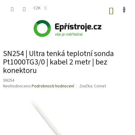
Přejít
na
CZK
NÁKUP
obsah
KOŠÍK
SN254 | Ultra tenká teplotní sonda
Pt1000TG3/0 | kabel 2 metr | bez
konektoru
SN254
Průměrné
Neohodnoceno
Podrobnosti hodnocení
Značka:
Comet
hodnocení
produktu
je
0,0
z
5
hvězdiček.