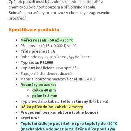
Způsob použití musí být volen s ohledem na teplotní a
chemickou odolnost pouzdra a přívodního kabelu.
Snímače jsou určeny pro provoz v chemicky neagresivním
prostředí.
Specifikace produktu
Měřicí rozsah: -50 až +200 °C
Přesnost: ± (0,15 + 0,002 t) ve °C
Třída přesnosti: A
Doba odezvy: t
do 3 sec., t
do 9 sec.
0,5
0,9
Typ čidla: Pt1000
Teplotní koeficient 3850 ppm / °C
Zapojení čidla: dvouvodičové
Materiál pouzdra: nerezová ocel DIN 1.4301
Rozměry pouzdra:
délka 40 mm
průměr 3 mm
Typ přívodního kabelu
teflon stíněný
(bílá barva)
Délka přívodního kabelu 2 metry
Provedení: bez konektoru (volné konce)
Krytí IP67
Teplotní čidlo je použitelné i pro teploty do -80 °C
(mechanická odolnost je zajištěna díky použitým