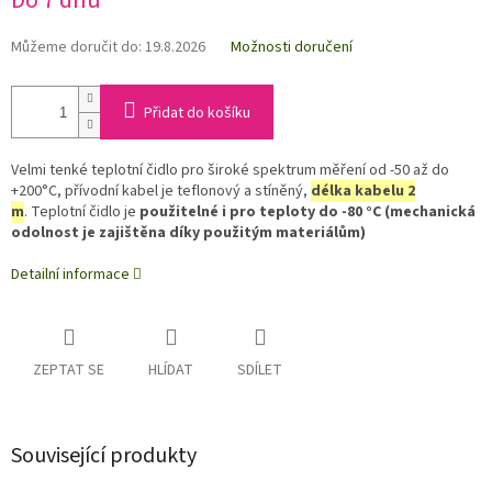
Do 7 dnů
Můžeme doručit do:
19.8.2026
Možnosti doručení
Přidat do košíku
Velmi tenké teplotní čidlo pro široké spektrum měření od -50 až do
+200°C, přívodní kabel je teflonový a stíněný,
délka kabelu 2
m
. Teplotní čidlo je
použitelné i pro teploty do -80 °C (mechanická
odolnost je zajištěna díky použitým materiálům)
Detailní informace
ZEPTAT SE
HLÍDAT
SDÍLET
Související produkty