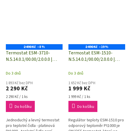
2 490 Kč
–8 %
2 490 Kč
–19 %
Termostat ESM-3710-
Termostat ESM-1510-
N.5.14.0.1/00.00/2.0.0.0 |
N.5.14.0.1/00.00/2.0.0.0 |
Pt1000 | -50 do 400 °C | relé
Pt1000 | -50 do 400 °C | relé
16 A | 230 VAC
5 A | 230 VAC
Do 3 dnů
Do 3 dnů
1 893 Kč bez DPH
1 652 Kč bez DPH
2 290 Kč
1 999 Kč
Měrná
Měrná
2 290 Kč / 1 ks
1 999 Kč / 1 ks
cena:
cena:
Do košíku
Do košíku
Jednoduchý a levný termostat
Regulátor teploty ESM-1510 pro
pro teplotní čidla - platinová
odporový teploměr Pt1000 je