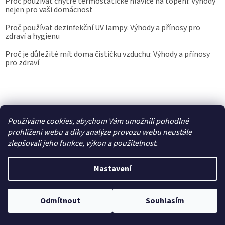
Proč používat chytré termostatické hlavice na topení: Výhody
nejen pro vaši domácnost
Proč používat dezinfekční UV lampy: Výhody a přínosy pro
zdraví a hygienu
Proč je důležité mít doma čističku vzduchu: Výhody a přínosy
pro zdraví
Kalibrace.info
meteostanice.cz
Používáme cookies, abychom Vám umožnili pohodlné
prohlížení webu a díky analýze provozu webu neustále
zlepšovali jeho funkce, výkon a použitelnost.
Vytvořil Shoptet
Nastavení
Copyright 2026
Epřístroje.cz
. Všechna práva vyhrazena.
Upravit
Odmítnout
Souhlasím
nastavení cookies