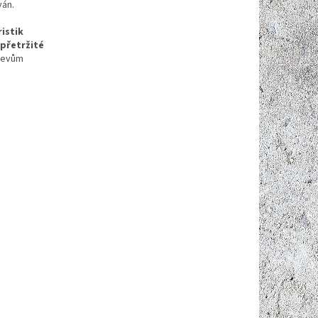
ván.
istik
přetržité
jevům