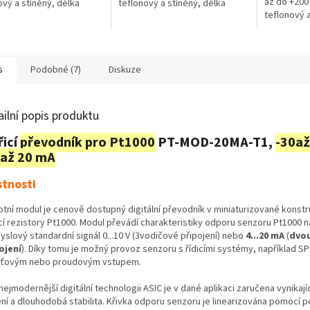
až do +200°
ový a stíněný, délka
teflonový a stíněný, délka
teflonový a
 1 m. Teplotní čidlo je
kabelu 2 m. Teplotní čidlo je
kabelu 5 m.
lné i pro...
použitelné i pro...
použitelné 
s
Podobné (7)
Diskuze
ailní popis produktu
icí
převodník pro Pt1000
PT-MOD-20MA-T1,
-30až
 až 20 mA
stnosti
otní modul je cenově dostupný digitální převodník v miniaturizované konstr
cí rezistory Pt1000. Modul převádí charakteristiky odporu senzoru Pt1000 n
yslový standardní signál 0...10 V (3vodičové připojení) nebo
4...20 mA
(
dvo
ojení
). Díky tomu je možný provoz senzoru s řídicími systémy, například SP
ťovým nebo proudovým vstupem.
nejmodernější digitální technologii ASIC je v dané aplikaci zaručena vynikají
ní a dlouhodobá stabilita. Křivka odporu senzoru je linearizována pomocí 