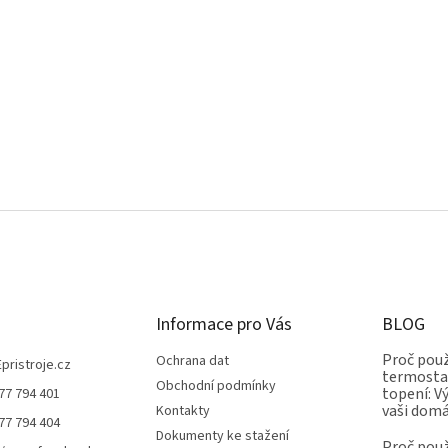
Informace pro Vás
BLOG
Proč použ
Ochrana dat
Epristroje.cz
termostat
Obchodní podmínky
topení: V
77 794 401
vaši dom
Kontakty
77 794 404
Dokumenty ke stažení
Proč použ