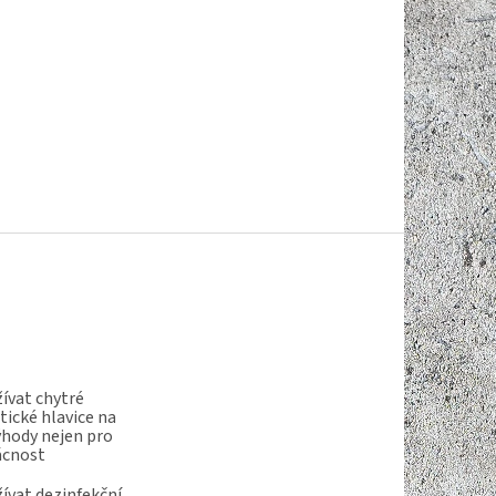
ívat chytré
ické hlavice na
ýhody nejen pro
ácnost
ívat dezinfekční