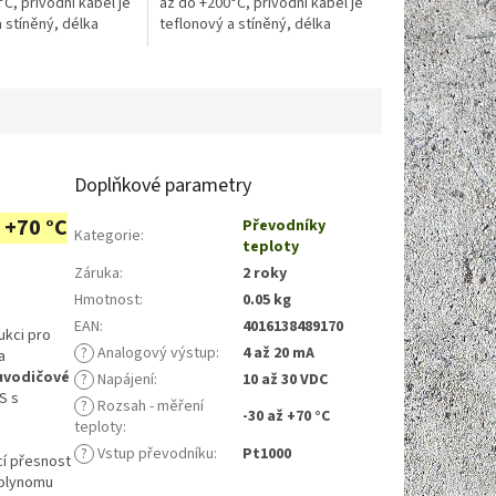
C, přívodní kabel je
až do +200°C, přívodní kabel je
 stíněný, délka
teflonový a stíněný, délka
 Teplotní čidlo je
kabelu 10 m. Teplotní čidlo je
i pro teploty do...
použitelné i pro...
Doplňkové parametry
 +70 °C
Převodníky
Kategorie
:
teploty
Záruka
:
2 roky
Hmotnost
:
0.05 kg
EAN
:
4016138489170
ukci pro
?
Analogový výstup
:
4 až 20 mA
a
uvodičové
?
Napájení
:
10 až 30 VDC
S s
?
Rozsah - měření
-30 až +70 °C
teploty
:
?
Vstup převodníku
:
Pt1000
cí přesnost
polynomu