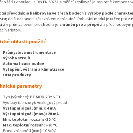
ého řádu v souladu s DIN EN 60751 a měřicí zesilovač je teplotně kompenzo
otní převodník je
kalibrován ve třech bodech z výroby podle charakter
oru
; další nastavení zákazníkem není nutné. Robustní modul je určen pro
ne
ití
v průmyslovém prostředí a je
chráněn proti přepětí
a přechodovým 
cí varistoru.
ické oblasti použití
Průmyslová instrumentace
Výroba strojů
Automatizace budov
Vytápění, větrání a klimatizace
OEM produkty
hnické parametry
Typ (výrobce): PT-MOD-20MA-T1
Výstupy (senzory): Analogový proud
Výstupní signál (min.): 4 mA
Výstupní signál (max.): 20 mA
Min. teplotní rozsah: -30 °C
Max. teplotní rozsah: +70 °C
Provozní napětí (min.): 10 V/DC