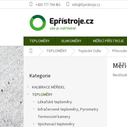
Přejít
+420 777 794 401
info@Epristroje.cz
na
obsah
TEPLOMĚRY
VLHKOMĚRY
MĚŘICÍ PŘÍSTROJE
Domů
TEPLOMĚRY
Teplotní čidla
Převodní
P
Měři
o
Přeskočit
s
Průměr
Kategorie
Neohod
kategorie
t
hodnoce
r
produkt
KALIBRACE MĚŘIDEL
a
je
TEPLOMĚRY
n
0,0
z
Lékařské teploměry
n
5
í
Infračervené teploměry, Pyrometry
hvězdič
p
Termovizní kamery
a
Vpichovací teploměry