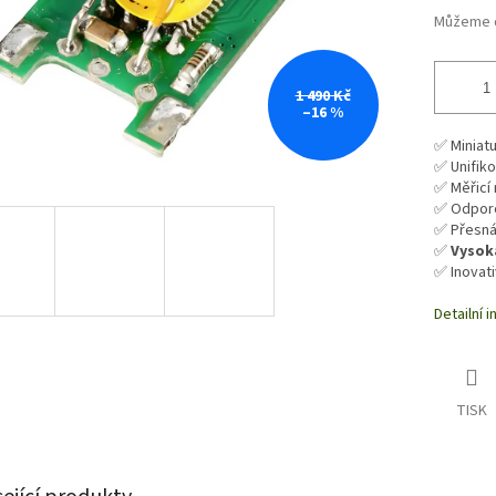
Můžeme d
1 490 Kč
–16 %
✅ Miniat
✅ Unifik
✅ Měřicí
✅ Odporo
✅ Přesná
✅
Vysok
✅ Inovati
Detailní 
TISK