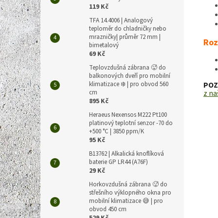
119 Kč
TFA 14.4006 | Analogový
teploměr do chladničky nebo
mrazničky| průměr 72 mm |
Roz
bimetalový
69 Kč
Teplovzdušná zábrana 🥵 do
balkonových dveří pro mobilní
klimatizace ❄️ | pro obvod 560
POZN
cm
z n
895 Kč
Heraeus Nexensos M222 Pt100
platinový teplotní senzor -70 do
+500 °C | 3850 ppm/K
95 Kč
B13762 | Alkalická knoflíková
baterie GP LR44 (A76F)
29 Kč
Horkovzdušná zábrana 🥵 do
střešního výklopného okna pro
mobilní klimatizace 😅 | pro
obvod 450 cm