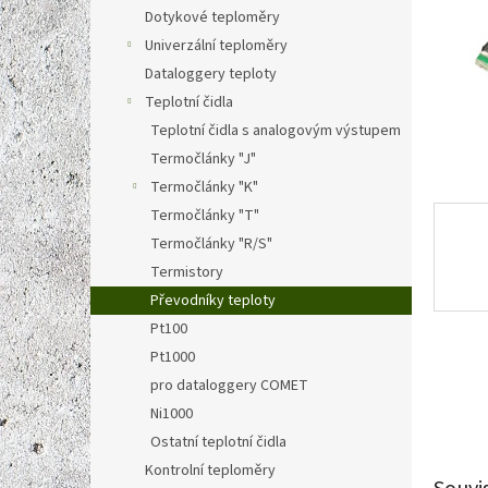
n
Dotykové teploměry
e
Univerzální teploměry
l
Dataloggery teploty
Teplotní čidla
Teplotní čidla s analogovým výstupem
Termočlánky "J"
Termočlánky "K"
Termočlánky "T"
Termočlánky "R/S"
Termistory
Převodníky teploty
Pt100
Pt1000
pro dataloggery COMET
Ni1000
Ostatní teplotní čidla
Kontrolní teploměry