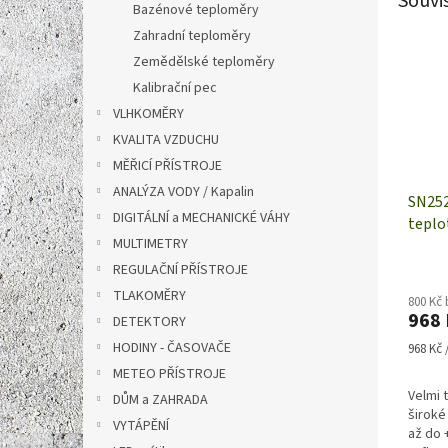
Souvi
Bazénové teploměry
Zahradní teploměry
Zemědělské teploměry
Kalibrační pec
VLHKOMĚRY
KVALITA VZDUCHU
MĚŘICÍ PŘÍSTROJE
ANALÝZA VODY / Kapalin
SN252
DIGITÁLNÍ a MECHANICKÉ VÁHY
teplo
MULTIMETRY
Pt100
| bez
REGULAČNÍ PŘÍSTROJE
TLAKOMĚRY
800 Kč
968 
DETEKTORY
HODINY - ČASOVAČE
Měrná
968 Kč /
cena:
METEO PŘÍSTROJE
Velmi 
DŮM a ZAHRADA
široké
VYTÁPĚNÍ
až do 