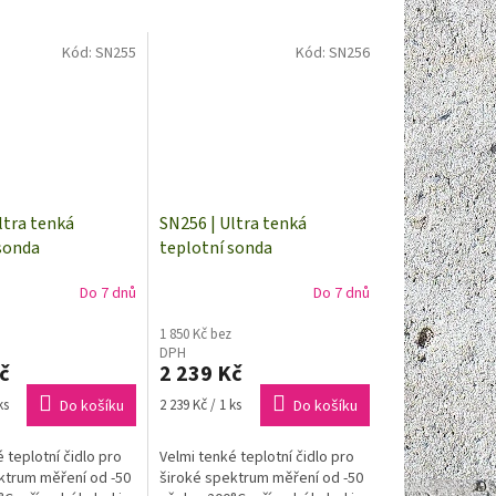
Kód:
SN255
Kód:
SN256
ltra tenká
SN256 | Ultra tenká
sonda
teplotní sonda
/0 | kabel 5
Pt1000TG3/0 | kabel 10
Do 7 dnů
Do 7 dnů
ez konektoru
metrů | bez konektoru
1 850 Kč bez
DPH
č
2 239 Kč
Měrná
ks
Do košíku
2 239 Kč / 1 ks
Do košíku
cena:
 teplotní čidlo pro
Velmi tenké teplotní čidlo pro
ktrum měření od -50
široké spektrum měření od -50