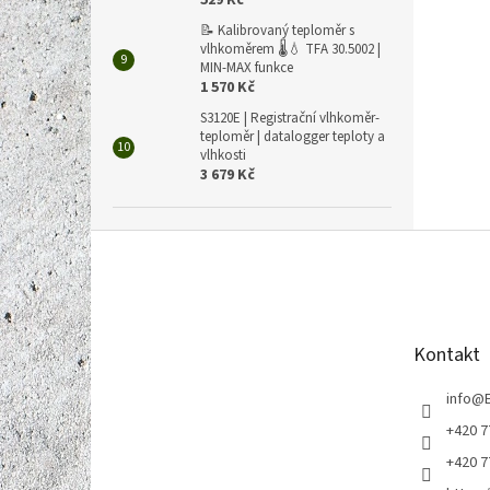
529 Kč
📝 Kalibrovaný teploměr s
vlhkoměrem 🌡️💧 TFA 30.5002 |
MIN-MAX funkce
1 570 Kč
S3120E | Registrační vlhkoměr-
teploměr | datalogger teploty a
vlhkosti
3 679 Kč
Z
á
p
a
t
Kontakt
í
info
@
+420 7
+420 7