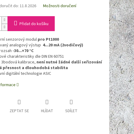
oručit do:
11.8.2026
Možnosti doručení
Přidat do košíku
urní senzorový modul
pro Pt1000
ovaný analogový výstup
4...20 mA (2vodičový)
 rozsah
-30...+70 °C
vé charakteristiky dle DIN EN 60751
 3bodová kalibrace,
není nutné žádné další seřizování
á přesnost a dlouhodobá stabilita
vní digitální technologie ASIC
informace
ZEPTAT SE
HLÍDAT
SDÍLET