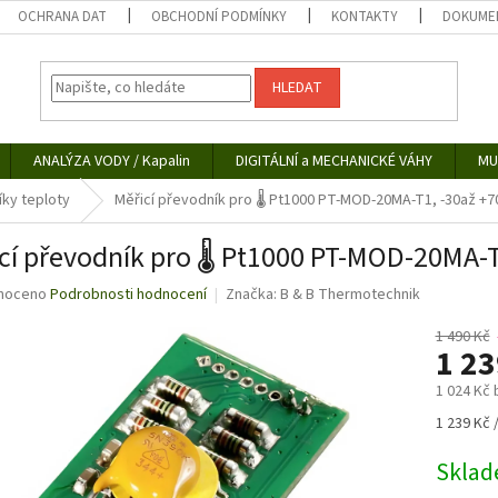
OCHRANA DAT
OBCHODNÍ PODMÍNKY
KONTAKTY
DOKUMEN
HLEDAT
ANALÝZA VODY / Kapalin
DIGITÁLNÍ a MECHANICKÉ VÁHY
MU
ky teploty
Měřicí převodník pro 🌡️ Pt1000 PT-MOD-20MA-T1, -30až +7
cí převodník pro 🌡️ Pt1000 PT-MOD-20MA-T
né
noceno
Podrobnosti hodnocení
Značka:
B & B Thermotechnik
ní
u
1 490 Kč
1 2
1 024 Kč
Měrná
1 239 Kč /
ek.
cena:
Skla