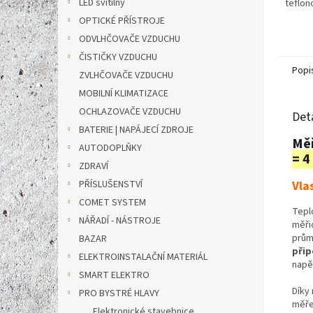
LED svítilny
teflon
kabelu
OPTICKÉ PŘÍSTROJE
použite
ODVLHČOVAČE VZDUCHU
ČISTIČKY VZDUCHU
Popi
ZVLHČOVAČE VZDUCHU
MOBILNÍ KLIMATIZACE
OCHLAZOVAČE VZDUCHU
Det
BATERIE | NAPÁJECÍ ZDROJE
Měř
AUTODOPLŇKY
= 4
ZDRAVÍ
PŘÍSLUŠENSTVÍ
Vla
COMET SYSTEM
Tepl
NÁŘADÍ - NÁSTROJE
měři
prům
BAZAR
přip
ELEKTROINSTALAČNÍ MATERIÁL
napě
SMART ELEKTRO
Díky 
PRO BYSTRÉ HLAVY
měře
Elektronické stavebnice