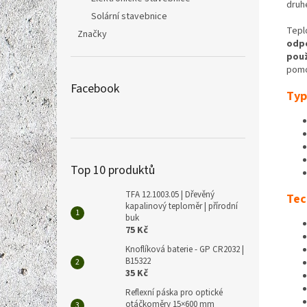
druh
Solární stavebnice
Tepl
Značky
odp
použ
pomo
Facebook
Typ
Top 10 produktů
TFA 12.1003.05 | Dřevěný
Tec
kapalinový teploměr | přírodní
buk
75 Kč
Knoflíková baterie - GP CR2032 |
B15322
35 Kč
Reflexní páska pro optické
otáčkoměry 15×600 mm