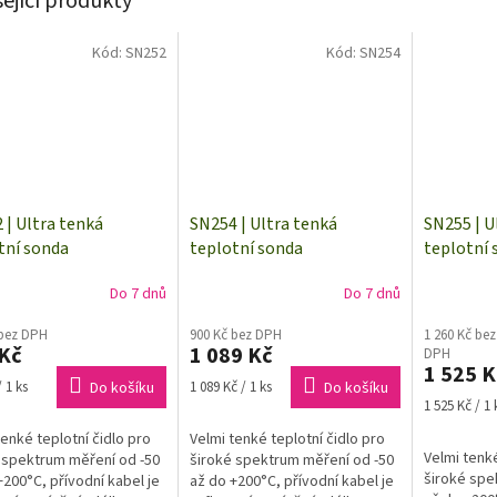
sející produkty
Kód:
SN252
Kód:
SN254
 | Ultra tenká
SN254 | Ultra tenká
SN255 | U
tní sonda
teplotní sonda
teplotní 
0TG3/0 | kabel 1 metr
Pt1000TG3/0 | kabel 2 metr
Pt1000TG3
Do 7 dnů
Do 7 dnů
 konektoru
| bez konektoru
metrů | b
 bez DPH
900 Kč bez DPH
1 260 Kč bez
Kč
1 089 Kč
DPH
1 525 K
Měrná
 1 ks
Do košíku
1 089 Kč / 1 ks
Do košíku
cena:
Měrná
1 525 Kč / 1 
cena:
tenké teplotní čidlo pro
Velmi tenké teplotní čidlo pro
Velmi tenké
 spektrum měření od -50
široké spektrum měření od -50
široké spe
+200°C, přívodní kabel je
až do +200°C, přívodní kabel je