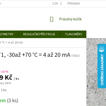
TY KE STAŽENÍ
BLOG
CENY ZA DOPRAVU / ZPŮSOBY DORUČENÍ
CZK
Přihlášení
NÁKUPNÍ
Prázdný košík
KOŠÍK
LTIMETRY
REGULAČNÍ PŘÍSTROJE
TLAKOMĚRY
DETEKTO
0 °C = 4 až 20 mA
1, -30až +70 °C = 4 až 20 mA
T5815
–16 %
39 Kč
/ ks
 bez DPH
 1 ks
dem
(3 ks)