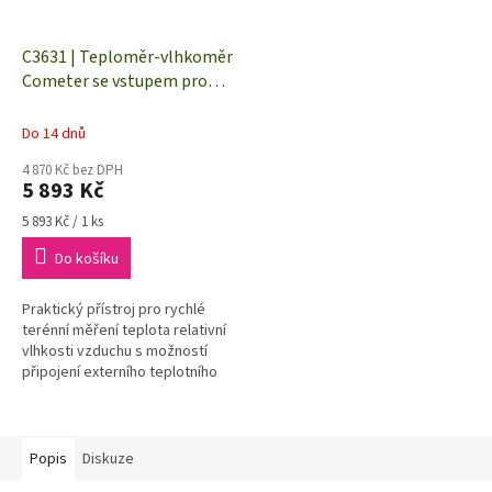
C3631 | Teploměr-vlhkoměr
Cometer se vstupem pro
teplotní čidla Ni1000
Do 14 dnů
4 870 Kč bez DPH
5 893 Kč
Měrná
5 893 Kč / 1 ks
cena:
Do košíku
Praktický přístroj pro rychlé
terénní měření teplota relativní
vlhkosti vzduchu s možností
připojení externího teplotního
čidla. Pomocí různých
doplňkových teplotních čidel
máte...
Popis
Diskuze