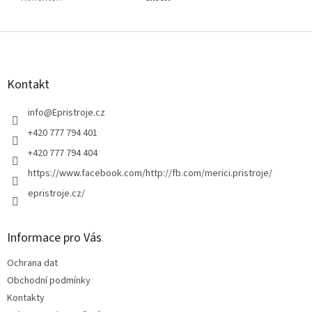
Z
á
p
a
Kontakt
t
í
info
@
Epristroje.cz
+420 777 794 401
+420 777 794 404
https://www.facebook.com/http://fb.com/merici.pristroje/
epristroje.cz/
Informace pro Vás
Ochrana dat
Obchodní podmínky
Kontakty