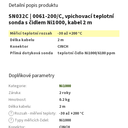
Detailní popis produktu
SN032C | 0061-200/C, vpichovací teplotní
sonda s čidlem Ni1000, kabel 2 m
Měřicí teplotní rozsah
-30 až +200 °C
Délka kabelu
2 m
Konektor
CINCH
Přímá dotyková sonda
teplotní čidlo Ni1000/6180 ppm
Doplňkové parametry
Kategorie
:
Ni1000
Záruka
:
2 roky
Hmotnost
:
0.2 kg
Délka kabelu
:
2 m
?
Rozsah - měření teploty
:
-30 až +200 °C
?
Typy měřicích čidel
:
Ni1000
Konektor
:
CINCH