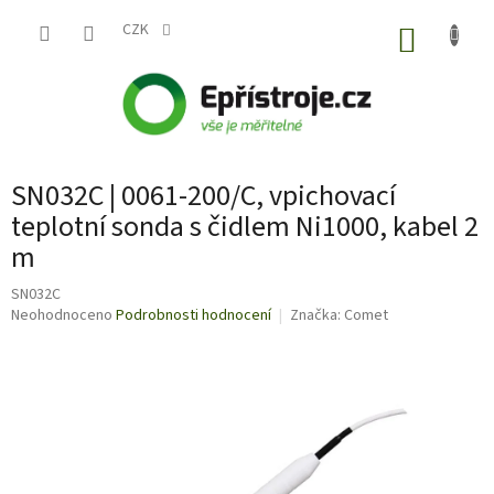
Přejít
na
CZK
NÁKUP
obsah
KOŠÍK
SN032C | 0061-200/C, vpichovací
teplotní sonda s čidlem Ni1000, kabel 2
m
SN032C
Průměrné
Neohodnoceno
Podrobnosti hodnocení
Značka:
Comet
hodnocení
produktu
je
0,0
z
5
hvězdiček.