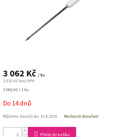
3 062 Kč
/ ks
2 531 Kč bez DPH
Měrná
3 062 Kč / 1 ks
cena:
Do 14 dnů
Můžeme doručit do:
31.8.2026
Možnosti doručení
Přidat do košíku