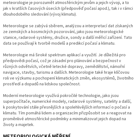
meteorologie je porozumět atmosférickým jevům a jejich vývoji, a to
jak v kratších časových úsecích (předpověď počasí apod.), tak i v rámci
dlouhodobého sledování (vývoj klimatu).
Meteorologie se zabývá sběrem, analýzou a interpretací dat získaných
ze zemských a kosmických pozorování, jako jsou meteorologické
stanice, radarové systémy, družice, sondy a další měřicí zařízení. Tato
data se používají k tvorbě modelů a predikcí počasí a klimatu.
Meteorologie má široké spektrum aplikací a využití. Je důležitá pro
předpovědi počasí, což je zásadní pro plánování a bezpečnost v
různých odvětvích, včetně letecké dopravy, zemědělství, námořní
navigace, stavby, turismu a dalších. Meteorologie také hraje klíčovou
roli ve výzkumu a pochopení klimatických změn, ekosystémů, životního
prostředí a dopadů na lidskou společnost.
Moderní meteorologie využívá pokročilé technologie, jako jsou
superpočítače, numerické modely, radarové systémy, satelity a další,
k poskytování stále přesnějších a spolehlivějších informací o počasí a
klimatu. Tím pomáhá lidem a organizacím přizpůsobit se a reagovat na
proměnlivé atmosférické podmínky a minimalizovat jejich dopad na
životy a majetek.
METEORIOLOGICKÁ MĚŘENÍ