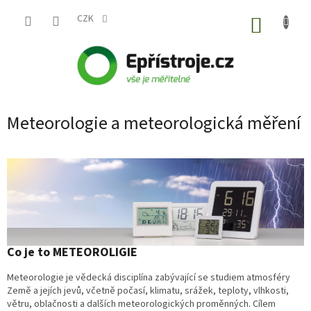
Přejít
na
CZK
NÁKUP
obsah
KOŠÍK
Meteorologie a meteorologická měření
Co je to METEOROLIGIE
Meteorologie je vědecká disciplína zabývající se studiem atmosféry
Země a jejích jevů, včetně počasí, klimatu, srážek, teploty, vlhkosti,
větru, oblačnosti a dalších meteorologických proměnných. Cílem