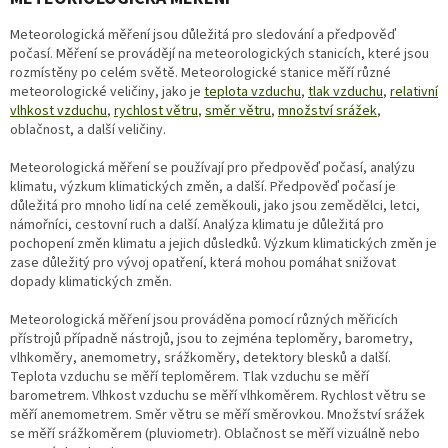
Meteorologická měření jsou důležitá pro sledování a předpověď
počasí. Měření se provádějí na meteorologických stanicích, které jsou
rozmístěny po celém světě. Meteorologické stanice měří různé
meteorologické veličiny, jako je
teplota vzduchu
,
tlak vzduchu
,
relativní
vlhkost vzduchu
,
rychlost větru
,
směr větru
,
množství srážek
,
oblačnost, a další veličiny.
Meteorologická měření se používají pro předpověď počasí, analýzu
klimatu, výzkum klimatických změn, a další. Předpověď počasí je
důležitá pro mnoho lidí na celé zeměkouli, jako jsou zemědělci, letci,
námořníci, cestovní ruch a další. Analýza klimatu je důležitá pro
pochopení změn klimatu a jejich důsledků. Výzkum klimatických změn je
zase důležitý pro vývoj opatření, která mohou pomáhat snižovat
dopady klimatických změn.
Meteorologická měření jsou prováděna pomocí různých měřicích
přístrojů případně nástrojů, jsou to zejména teploměry, barometry,
vlhkoměry, anemometry, srážkoměry, detektory blesků a další.
Teplota vzduchu se měří teploměrem. Tlak vzduchu se měří
barometrem. Vlhkost vzduchu se měří vlhkoměrem. Rychlost větru se
měří anemometrem. Směr větru se měří směrovkou. Množství srážek
se měří srážkoměrem (
pluviometr
). Oblačnost se měří vizuálně nebo