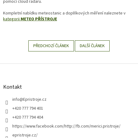
pomocí cloud radaru.
Kompletní nabídku meteostanic a doplňkových měření naleznete v
kategorii
METEO PŘÍSTROJE
PŘEDCHOZÍ ČLÁNEK
DALŠÍ ČLÁNEK
Z
á
p
a
Kontakt
t
í
info
@
Epristroje.cz
+420 777 794 401
+420 777 794 404
https://www.facebook.com/http://fb.com/merici.pristroje/
epristroje.cz/