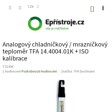
Přejít
na
CZK
NÁKUP
obsah
KOŠÍK
Analogový chladničkový / mrazničkový
teploměr TFA 14.4004.01K + ISO
kalibrace
T3235K
Průměrné
1 hodnocení
Podrobnosti hodnocení
Značka:
TFA Dostmann
hodnocení
produktu
je
5,0
z
5
hvězdiček.