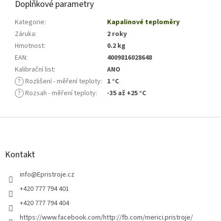
Doplňkové parametry
Kategorie
:
Kapalinové teploměry
Záruka
:
2 roky
Hmotnost
:
0.2 kg
EAN
:
4009816028648
Kalibrační list
:
ANO
?
Rozlišení - měření teploty
:
1 °C
?
Rozsah - měření teploty
:
-35 až +25 °C
Z
á
p
a
Kontakt
t
í
info
@
Epristroje.cz
+420 777 794 401
+420 777 794 404
https://www.facebook.com/http://fb.com/merici.pristroje/