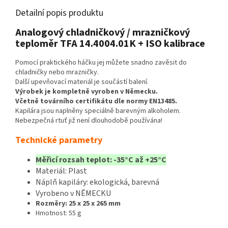
Detailní popis produktu
Analogový chladničkový / mrazničkový
teploměr TFA 14.4004.01K + ISO kalibrace
Pomocí praktického háčku jej můžete snadno zavěsit do
chladničky nebo mrazničky.
Další upevňovací materiál je součástí balení.
Výrobek je kompletně vyroben v Německu.
Včetně továrního certifikátu dle normy EN13485.
Kapilára jsou naplněny speciálně barevným alkoholem.
Nebezpečná rtuť již není dlouhodobě používána!
Technické parametry
Měřicí rozsah teplot: -35°C až +25°C
Materiál: Plast
Náplň kapiláry: ekologická, barevná
Vyrobeno v NĚMECKU
Rozměry: 25 x 25 x 265 mm
Hmotnost: 55 g