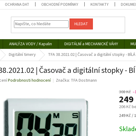
OCHRANA DAT
OBCHODNÍ PODMÍNKY
KONTAKTY
DOKUMEN
HLEDAT
ANALÝZA VODY / Kapalin
DIGITÁLNÍ a MECHANICKÉ VÁHY
MU
Digitální timery
TFA 38.2021.02 | Časovač a digitální stopky - BÍLÁ
38.2021.02 | Časovač a digitální stopky - B
né
cení
Podrobnosti hodnocení
Značka:
TFA Dostmann
ní
u
308 Kč
–
249
206 Kč b
Měrná
249 Kč / 
ek.
cena:
Skla