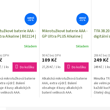
119 Kč
159 Kč
–36 %
–31 %
tužkové baterie AAA -
Mikrotužkové baterie AAA -
TFA 38.20
tra Alkaline | B02114 |
GP Ultra PLUS Alkaline |
digitální
y
B03114 | 4 kusy
Skladem
Skladem
bez DPH
90 Kč bez DPH
206 Kč bez 
č
109 Kč
249 Kč
Měrná
Měrná
 / 1 ks
Do košíku
27,25 Kč / 1 ks
Do košíku
249 Kč / 1 ks
cena:
cena:
cká mikrotužková baterie
Alkalická mikrotužková baterie
Minutka TFA
xtra výdrž. Balení
AAA, extra výdrž. Balení
ale velmi 
je 4 kusy alkalických
obsahuje 4 kusy alkalických
každé kuch
 velikosti AAA.
baterií velikosti AAA.
čitelný dis
magnetu, st
věšáku