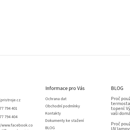
Informace pro Vás
BLOG
Proč použ
Ochrana dat
Epristroje.cz
termostat
Obchodní podmínky
topení: V
77 794 401
vaši dom
Kontakty
77 794 404
Dokumenty ke stažení
Proč použ
//www.facebook.co
BLOG
UV lampy: