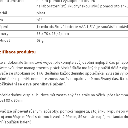
nosti umístění
na zeď pomocí výklopného otvoru
na laboratorní stůl (kuchyňskou linku) pomocí stojánk
riál
plast
va
bílá
ájení
1x mikrotužková baterie AAA 1,5 V (je součástí dodáv
měry
83 x 70 x 28(45) mm
tnost
68 g
cifikace produktu
te si dokonalé 5minutové vejce, překonejte svůj osobní nejlepší čas při sp
šete svůj time management v práci: Široká škála možných použití dělá z digi
vače se stopkami od TFA ideálního každodenního společníka. Zvláštní výho
ečné funkci paměti nemusíte znovu zadávat opakovaně používaný čas.
Na k
čítávání se ozve pronikavé pípání.
 přehlednému displeji budete mít zastavený čas stále na očích i přes kompa
ost 83 x 70 mm.
vač lze připevnit různými způsoby: pomocí magnetu, stojánku, klipu nebo 
troj umožňuje měření s dobou trvání až 99 min, 59 sec. Je napájen standardn
ií (součástí balení).