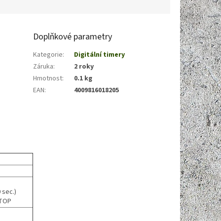
Doplňkové parametry
Kategorie
:
Digitální timery
Záruka
:
2 roky
Hmotnost
:
0.1 kg
EAN
:
4009816018205
 sec.)
STOP