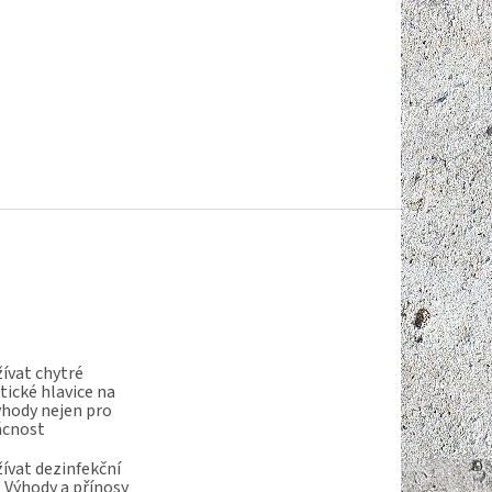
ívat chytré
ické hlavice na
ýhody nejen pro
ácnost
ívat dezinfekční
 Výhody a přínosy