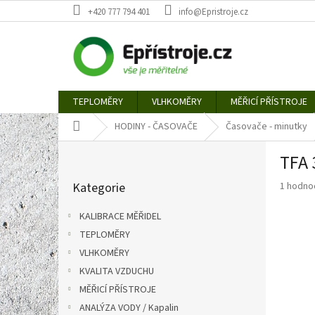
Přejít
+420 777 794 401
info@Epristroje.cz
na
obsah
TEPLOMĚRY
VLHKOMĚRY
MĚŘICÍ PŘÍSTROJE
Domů
HODINY - ČASOVAČE
Časovače - minutky
P
TFA 
o
Přeskočit
s
Průměr
Kategorie
1 hodno
kategorie
t
hodnoce
r
produkt
KALIBRACE MĚŘIDEL
a
je
TEPLOMĚRY
n
5,0
z
VLHKOMĚRY
n
5
í
KVALITA VZDUCHU
hvězdič
p
MĚŘICÍ PŘÍSTROJE
a
ANALÝZA VODY / Kapalin