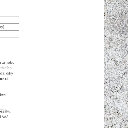
u
ky)
ortu nebo
tálního
da: díky
onci
ktní
věšáku.
í AAA