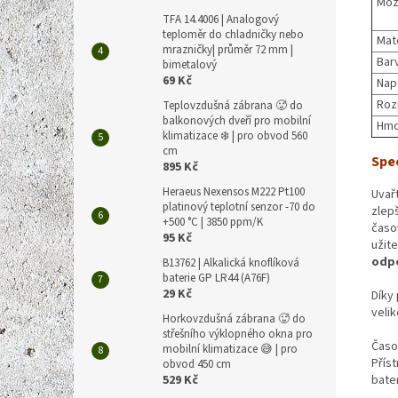
Mož
TFA 14.4006 | Analogový
teploměr do chladničky nebo
Mate
mrazničky| průměr 72 mm |
Bar
bimetalový
69 Kč
Nap
Roz
Teplovzdušná zábrana 🥵 do
balkonových dveří pro mobilní
Hmo
klimatizace ❄️ | pro obvod 560
cm
Spe
895 Kč
Heraeus Nexensos M222 Pt100
Uvař
platinový teplotní senzor -70 do
zlep
+500 °C | 3850 ppm/K
časo
95 Kč
užit
odpo
B13762 | Alkalická knoflíková
baterie GP LR44 (A76F)
29 Kč
Díky
velik
Horkovzdušná zábrana 🥵 do
střešního výklopného okna pro
Časo
mobilní klimatizace 😅 | pro
Přís
obvod 450 cm
529 Kč
bater