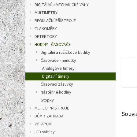
n
DIGITÁLNÍ a MECHANICKÉ VÁHY
e
MULTIMETRY
l
REGULAČNÍ PŘÍSTROJE
TLAKOMĚRY
DETEKTORY
HODINY - ČASOVAČE
Digitální a ručičkové budíky
Časovače - minutky
Analogové timery
Digitální timery
Časovací zásuvky
Nástěnné hodiny
Stopky
METEO PŘÍSTROJE
Souvi
DŮM a ZAHRADA
VYTÁPĚNÍ
LED svítilny