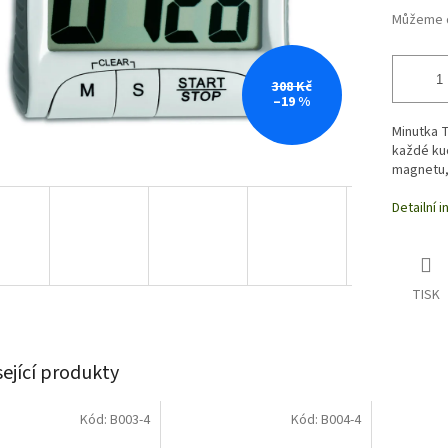
Můžeme d
308 Kč
–19 %
Minutka T
každé ku
magnetu, 
Detailní 
TISK
sející produkty
Kód:
B003-4
Kód:
B004-4