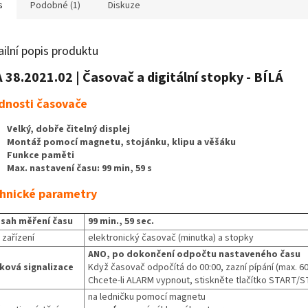
s
Podobné (1)
Diskuze
ailní popis produktu
 38.2021.02 | Časovač a digitální stopky - BÍLÁ
dnosti časovače
Velký, dobře čitelný displej
Montáž pomocí magnetu, stojánku, klipu a věšáku
Funkce paměti
Max. nastavení času: 99 min, 59 s
hnické parametry
sah měření času
99 min., 59 sec.
 zařízení
elektronický časovač (minutka) a stopky
ANO, po dokončení odpočtu nastaveného času
ková signalizace
Když časovač odpočítá do 00:00, zazní pípání (max. 60
Chcete-li ALARM vypnout, stiskněte tlačítko START/
na ledničku pomocí magnetu