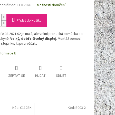
oručit do:
11.8.2026
Možnosti doručení
Přidat do košíku
FA 38.2021.02 je malá, ale velmi praktická pomůcka do
chyně.
Velký, dobře čitelný displej
. Montáž pomocí
stojánku, klipu a věšáku
informace
ZEPTAT SE
HLÍDAT
SDÍLET
Kód:
C112BK
Kód:
B003-2