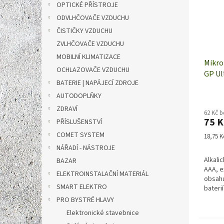
OPTICKÉ PŘÍSTROJE
ODVLHČOVAČE VZDUCHU
ČISTIČKY VZDUCHU
ZVLHČOVAČE VZDUCHU
MOBILNÍ KLIMATIZACE
Mikro
OCHLAZOVAČE VZDUCHU
GP Ul
BATERIE | NAPÁJECÍ ZDROJE
4 kus
AUTODOPLŇKY
ZDRAVÍ
62 Kč 
75 K
PŘÍSLUŠENSTVÍ
COMET SYSTEM
Měrná
18,75 Kč
cena:
NÁŘADÍ - NÁSTROJE
Alkali
BAZAR
AAA, e
ELEKTROINSTALAČNÍ MATERIÁL
obsahu
SMART ELEKTRO
baterií
PRO BYSTRÉ HLAVY
Elektronické stavebnice