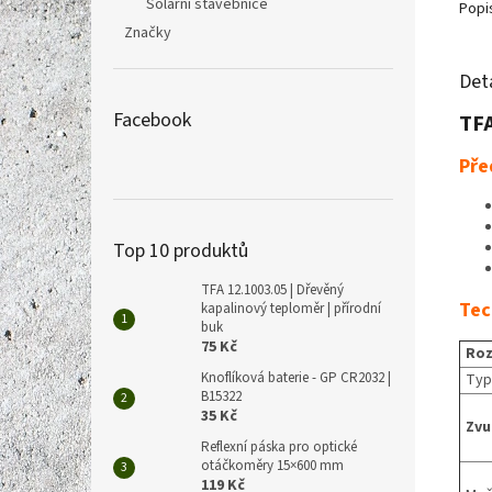
Solární stavebnice
Popi
Značky
Det
Facebook
TFA
Pře
Top 10 produktů
TFA 12.1003.05 | Dřevěný
Tec
kapalinový teploměr | přírodní
buk
75 Kč
Roz
Knoflíková baterie - GP CR2032 |
Typ
B15322
35 Kč
Zvu
Reflexní páska pro optické
otáčkoměry 15×600 mm
119 Kč