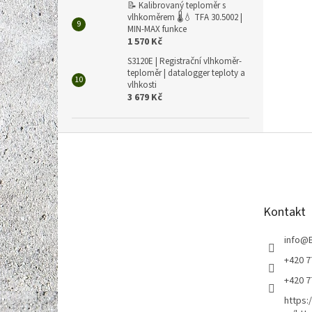
📝 Kalibrovaný teploměr s
vlhkoměrem 🌡️💧 TFA 30.5002 |
MIN-MAX funkce
1 570 Kč
S3120E | Registrační vlhkoměr-
teploměr | datalogger teploty a
vlhkosti
3 679 Kč
Z
á
p
a
t
Kontakt
í
info
@
+420 7
+420 7
https: