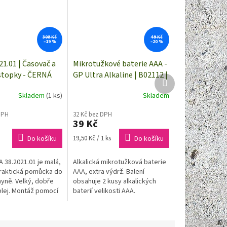
308 Kč
49 Kč
–19 %
–20 %
21.01 | Časovač a
Mikrotužkové baterie AAA -
 stopky - ČERNÁ
GP Ultra Alkaline | B02112 |
Další
2 kusy
produkt
Skladem
(1 ks)
Skladem
DPH
32 Kč bez DPH
39 Kč
Měrná
Do košíku
19,50 Kč / 1 ks
Do košíku
cena:
 38.2021.01 je malá,
Alkalická mikrotužková baterie
praktická pomůcka do
AAA, extra výdrž. Balení
yně. Velký, dobře
obsahuje 2 kusy alkalických
plej. Montáž pomocí
baterií velikosti AAA.
ojánku, klipu a