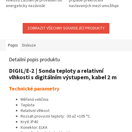
vlhkosti.Záznam je prováděn do
případě překročení
energeticky nezávislé
nastavených mezí umožňuje
elektronické paměti. Údaje lze
zasílání alarmových SMS a JSON
kdykoli přenést do osobního
zpráv přes GPRS datové
počítače přes...
připojení. Je...
ZOBRAZIT VŠECHNY SOUVISEJÍCÍ PRODUKTY
Popis
Diskuze
Detailní popis produktu
DIGIL/E-2 | Sonda teploty a relativní
vlhkosti s digitálním výstupem, kabel 2 m
Technické parametry
Měřená veličina:
Teplota
Relativní vlhkost
Rozsah provozní teploty: -30 až +105 °C
Krytí: IP40
Konektor: ELKA