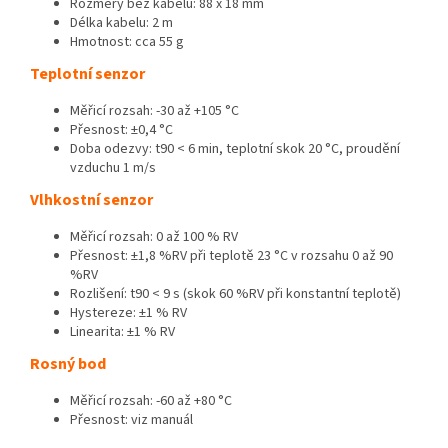
Rozměry bez kabelu: 88 x 18 mm
Délka kabelu: 2 m
Hmotnost: cca 55 g
Teplotní senzor
Měřicí rozsah: -30 až +105 °C
Přesnost: ±0,4 °C
Doba odezvy: t90 < 6 min, teplotní skok 20 °C, proudění
vzduchu 1 m/s
Vlhkostní senzor
Měřicí rozsah: 0 až 100 % RV
Přesnost: ±1,8 %RV při teplotě 23 °C v rozsahu 0 až 90
%RV
Rozlišení: t90 < 9 s (skok 60 %RV při konstantní teplotě)
Hystereze: ±1 % RV
Linearita: ±1 % RV
Rosný bod
Měřicí rozsah: -60 až +80 °C
Přesnost: viz manuál