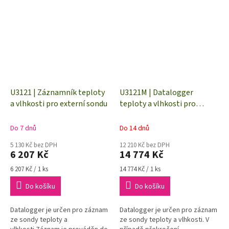
U3121 | Záznamník teploty
U3121M | Datalogger
a vlhkosti pro externí sondu
teploty a vlhkosti pro
externí sondu s GSM
modemem
Do 7 dnů
Do 14 dnů
5 130 Kč bez DPH
12 210 Kč bez DPH
6 207 Kč
14 774 Kč
Měrná
Měrná
6 207 Kč / 1 ks
14 774 Kč / 1 ks
cena:
cena:
Do košíku
Do košíku
Datalogger je určen pro záznam
Datalogger je určen pro záznam
ze sondy teploty a
ze sondy teploty a vlhkosti. V