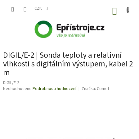
Přejít
na
CZK
NÁKUP
obsah
KOŠÍK
DIGIL/E-2 | Sonda teploty a relativní
vlhkosti s digitálním výstupem, kabel 2
m
DIGIL/E-2
Průměrné
Neohodnoceno
Podrobnosti hodnocení
Značka:
Comet
hodnocení
produktu
je
0,0
z
5
hvězdiček.