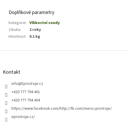
Doplňkové parametry
Kategorie
:
Vlhkostní sondy
Záruka
:
2 roky
Hmotnost
:
0.1 kg
Z
á
p
a
Kontakt
t
í
info
@
Epristroje.cz
+420 777 794 401
+420 777 794 404
https://www.facebook.com/http://fb.com/merici.pristroje/
epristroje.cz/