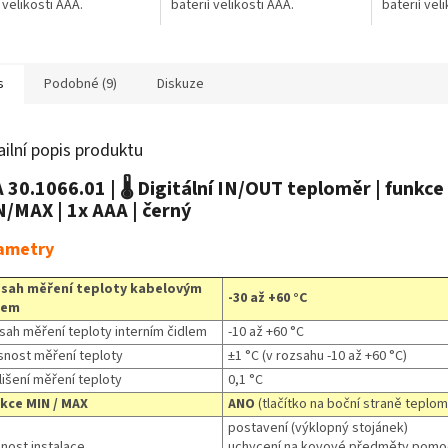
 velikosti AAA.
baterií velikosti AAA.
baterií vel
s
Podobné (9)
Diskuze
ailní popis produktu
 30.1066.01 | 🌡️ Digitální IN/OUT teploměr | funkce
/MAX | 1x AAA | černý
ametry
sah měření teploty kabelovým
-30 až +60 °C
lem
sah měření teploty interním čidlem
-10 až +60 °C
snost měření teploty
±1 °C (v rozsahu -10 až +60 °C)
lišení měření teploty
0,1 °C
kce MIN / MAX
ANO
(tlačítko na boční straně teplom
postavení (výklopný stojánek)
nost instalace
uchycení na kovové předměty pomo