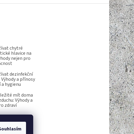
ívat chytré
ické hlavice na
ýhody nejen pro
ácnost
ívat dezinfekční
 Výhody a přínosy
í a hygienu
ůležité mít doma
vzduchu: Výhody a
ro zdraví
Souhlasím