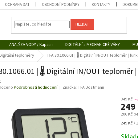
OCHRANA DAT
OBCHODNÍ PODMÍNKY
KONTAKTY
DOKUMEN
HLEDAT
ANALÝZA VODY / Kapalin
DIGITÁLNÍ a MECHANICKÉ VÁHY
MU
Digitální teploměry
TFA 30.1066.01 | 🌡️ Digitální IN/OUT teploměr | fu
30.1066.01 | 🌡️ Digitální IN/OUT teploměr 
K
né
noceno
Podrobnosti hodnocení
Značka:
TFA Dostmann
ní
u
349 Kč
–
249
206 Kč b
Měrná
249 Kč / 
ek.
cena:
Skla