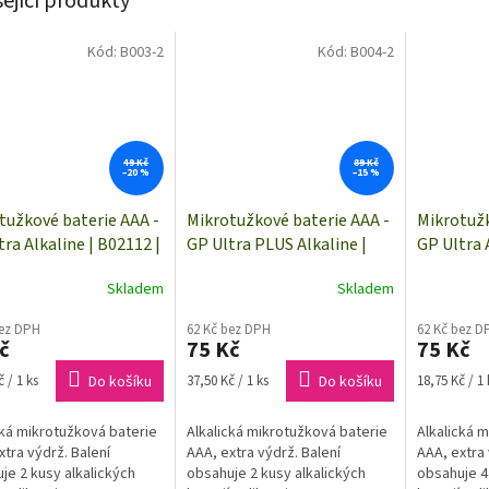
sející produkty
Kód:
B003-2
Kód:
B004-2
49 Kč
89 Kč
–20 %
–15 %
tužkové baterie AAA -
Mikrotužkové baterie AAA -
Mikrotužk
tra Alkaline | B02112 |
GP Ultra PLUS Alkaline |
GP Ultra 
y
B03112 | 2 kusy
4 kusy
Skladem
Skladem
bez DPH
62 Kč bez DPH
62 Kč bez D
č
75 Kč
75 Kč
Měrná
Měrná
 / 1 ks
Do košíku
37,50 Kč / 1 ks
Do košíku
18,75 Kč / 1 
cena:
cena:
cká mikrotužková baterie
Alkalická mikrotužková baterie
Alkalická 
xtra výdrž. Balení
AAA, extra výdrž. Balení
AAA, extra 
je 2 kusy alkalických
obsahuje 2 kusy alkalických
obsahuje 4