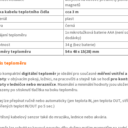
magnetů
ka kabelu teplotního čidla
cca 3 m
riál
plast
va
černá
1x mikrotužková baterie AAA (není s
ájení teploměru
dodávky)
tnost
34 g (bez baterie)
měry teploměru
54 x 40 x 15(28) mm
is teploměru
o kompaktní
digitální teploměr
je ideální pro současné
měření vnitřní a
oty
: v obývacím pokoji, ložnici, na pracovišti a stejně tak se hodí
pro kont
oty v ledničce nebo mrazničce
. Maximální a minimální hodnoty jsou ulože
azeny po stisknutí tlačítka na boku teploměru.
ej lze přepínat ručně nebo automaticky (jen teplota IN, jen teplota OUT, stř
řených teplot IN/OUT po 5 sec.)
těsný kabelový senzor také do mrazáku, lednice nebo akvária.