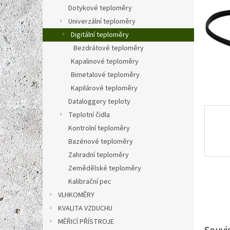
n
Dotykové teploměry
e
Univerzální teploměry
l
Digitální teploměry
Bezdrátové teploměry
Kapalinové teploměry
Bimetalové teploměry
Kapilárové teploměry
Dataloggery teploty
Teplotní čidla
Kontrolní teploměry
Bazénové teploměry
Zahradní teploměry
Zemědělské teploměry
Kalibrační pec
VLHKOMĚRY
KVALITA VZDUCHU
MĚŘICÍ PŘÍSTROJE