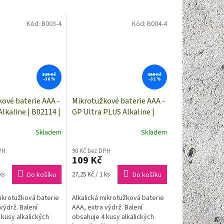
Kód:
B003-4
Kód:
B004-4
119 Kč
159 Kč
–36 %
–31 %
ové baterie AAA -
Mikrotužkové baterie AAA -
Alkaline | B02114 |
GP Ultra PLUS Alkaline |
B03114 | 4 kusy
Skladem
Skladem
PH
90 Kč bez DPH
109 Kč
Měrná
ks
Do košíku
27,25 Kč / 1 ks
Do košíku
cena:
mikrotužková baterie
Alkalická mikrotužková baterie
výdrž. Balení
AAA, extra výdrž. Balení
 kusy alkalických
obsahuje 4 kusy alkalických