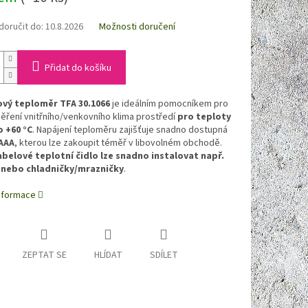
oručit do:
10.8.2026
Možnosti doručení
Přidat do košíku
ový teploměr TFA 30.1066
je ideálním pomocníkem pro
ěření vnitřního/venkovního klima prostředí
pro teploty
o +60 °C
. Napájení teploměru zajišťuje snadno dostupná
AAA
, kterou lze zakoupit téměř v libovolném obchodě.
belové teplotní čidlo lze snadno instalovat např.
 nebo chladničky/mrazničky
.
informace
ZEPTAT SE
HLÍDAT
SDÍLET