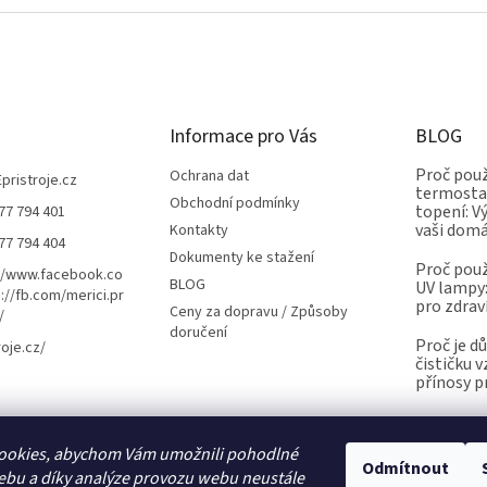
Informace pro Vás
BLOG
Proč použ
Ochrana dat
Epristroje.cz
termostat
Obchodní podmínky
topení: V
77 794 401
vaši dom
Kontakty
77 794 404
Dokumenty ke stažení
Proč použ
//www.facebook.co
BLOG
UV lampy:
://fb.com/merici.pr
pro zdrav
Ceny za dopravu / Způsoby
/
doručení
Proč je d
roje.cz/
čističku 
přínosy p
ookies, abychom Vám umožnili pohodlné
Kalibrace.info
meteostanice.cz
Odmítnout
ebu a díky analýze provozu webu neustále