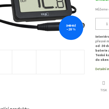
Můžeme d
349 Kč
–28 %
Interiér
přesné m
od -30 d
baterie 
Tenké ka
do oken
Detailní 
TISK