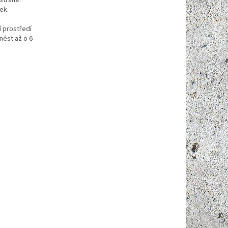
straně.
ek.
 prostředí
nést až o 6