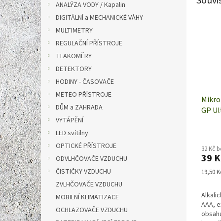
Souvi
ANALÝZA VODY / Kapalin
DIGITÁLNÍ a MECHANICKÉ VÁHY
MULTIMETRY
REGULAČNÍ PŘÍSTROJE
TLAKOMĚRY
DETEKTORY
HODINY - ČASOVAČE
METEO PŘÍSTROJE
Mikro
DŮM a ZAHRADA
GP Ul
VYTÁPĚNÍ
2 kus
LED svítilny
OPTICKÉ PŘÍSTROJE
32 Kč 
39 K
ODVLHČOVAČE VZDUCHU
ČISTIČKY VZDUCHU
Měrná
19,50 Kč
cena:
ZVLHČOVAČE VZDUCHU
Alkali
MOBILNÍ KLIMATIZACE
AAA, e
OCHLAZOVAČE VZDUCHU
obsahu