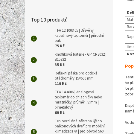
Dél
Top 10 produktů
Mate
Bar
TFA 12.1003.05 | Dřevěný
kapalinový teploměr | přírodní
Nap
buk
75 Kč
Hmo
Roz
Knoflíková baterie - GP CR2032 |
B15322
35 Kč
Pop
Reflexní páska pro optické
Tent
otáčkoměry 15×600 mm
tepl
119 Kč
tepl
TFA 14.4006 | Analogový
zobr
teploměr do chladničky nebo
mrazničky| průměr 72 mm |
Displ
bimetalový
namě
69 Kč
Teplovzdušná zábrana 🥵 do
Vodo
balkonových dveří pro mobilní
klimatizace ❄️ | pro obvod 560