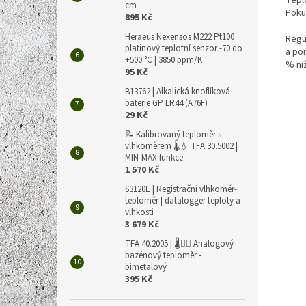
Tepl
cm
Poku
895 Kč
Heraeus Nexensos M222 Pt100
Regu
platinový teplotní senzor -70 do
a po
+500 °C | 3850 ppm/K
% niž
95 Kč
B13762 | Alkalická knoflíková
baterie GP LR44 (A76F)
29 Kč
📝 Kalibrovaný teploměr s
vlhkoměrem 🌡️💧 TFA 30.5002 |
MIN-MAX funkce
1 570 Kč
S3120E | Registrační vlhkoměr-
teploměr | datalogger teploty a
vlhkosti
3 679 Kč
TFA 40.2005 | 🌡️🏊‍♀️ Analogový
bazénový teploměr -
bimetalový
395 Kč