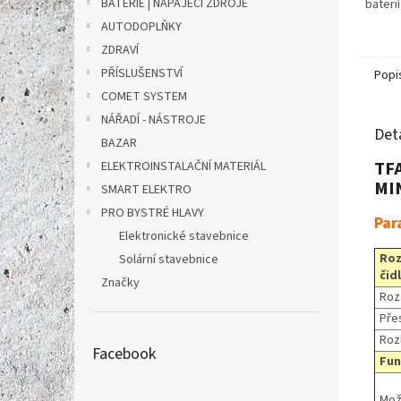
BATERIE | NAPÁJECÍ ZDROJE
baterií
AUTODOPLŇKY
ZDRAVÍ
PŘÍSLUŠENSTVÍ
Popi
COMET SYSTEM
NÁŘADÍ - NÁSTROJE
Det
BAZAR
TFA
ELEKTROINSTALAČNÍ MATERIÁL
MIN
SMART ELEKTRO
PRO BYSTRÉ HLAVY
Par
Elektronické stavebnice
Roz
Solární stavebnice
čid
Značky
Roz
Pře
Roz
Facebook
Fun
Mož