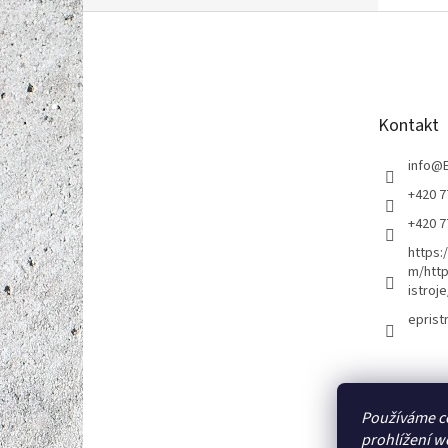
Z
á
p
a
t
Kontakt
í
info
@
+420 7
+420 7
https:
m/http
istroje
eprist
Používáme c
prohlížení w