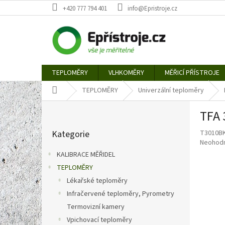
Přejít
+420 777 794 401
info@Epristroje.cz
na
obsah
TEPLOMĚRY
VLHKOMĚRY
MĚŘICÍ PŘÍSTROJE
Domů
TEPLOMĚRY
Univerzální teploměry
P
TFA 
o
Přeskočit
s
Kategorie
T3010B
kategorie
t
Průměr
Neohod
r
hodnoce
KALIBRACE MĚŘIDEL
a
produkt
TEPLOMĚRY
n
je
0,0
Lékařské teploměry
n
z
í
Infračervené teploměry, Pyrometry
5
p
Termovizní kamery
hvězdič
a
Vpichovací teploměry