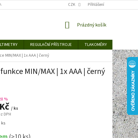
TY KE STAŽENÍ
BLOG
CENY ZA DOPRAVU / ZPŮSOBY DORUČENÍ
CZK
Přihlášení
NÁKUPNÍ
Prázdný košík
KOŠÍK
LTIMETRY
REGULAČNÍ PŘÍSTROJE
TLAKOMĚRY
DETEKTO
nkce MIN/MAX | 1x AAA | černý
| funkce MIN/MAX | 1x AAA | černý
28 %
 Kč
/ ks
ez DPH
1 ks
dem
(>10 ks)