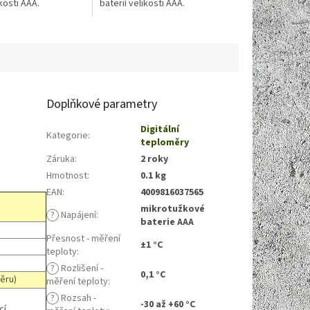
ikosti AAA.
baterií velikosti AAA.
Doplňkové parametry
Digitální
Kategorie
:
teploměry
Záruka
:
2 roky
Hmotnost
:
0.1 kg
EAN
:
4009816037565
mikrotužkové
?
Napájení
:
baterie AAA
Přesnost - měření
±1 °C
teploty
:
?
Rozlišení -
0,1 °C
ěru)
měření teploty
:
?
Rozsah -
-30 až +60 °C
cí