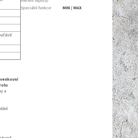
měření teploty
:
Speciální funkce
:
MIN / MAX
oučástí
 venkovní
rolu
ny a
ídání