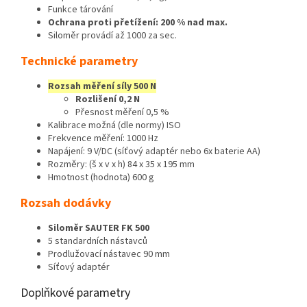
Funkce tárování
Ochrana proti přetížení: 200 % nad max.
Siloměr provádí až 1000 za sec.
Technické parametry
Rozsah měření síly 500 N
Rozlišení 0,2 N
Přesnost měření 0,5 %
Kalibrace možná (dle normy) ISO
Frekvence měření: 1000 Hz
Napájení: 9 V/DC (síťový adaptér nebo 6x baterie AA)
Rozměry: (š x v x h) 84 x 35 x 195 mm
Hmotnost (hodnota) 600 g
Rozsah dodávky
Siloměr SAUTER FK 500
5 standardních nástavců
Prodlužovací nástavec 90 mm
Síťový adaptér
Doplňkové parametry