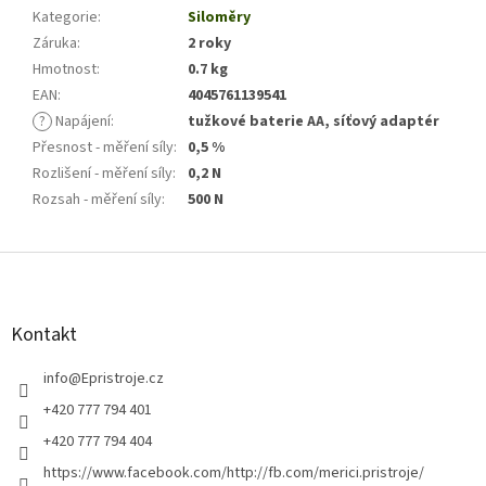
Kategorie
:
Siloměry
Záruka
:
2 roky
Hmotnost
:
0.7 kg
EAN
:
4045761139541
?
Napájení
:
tužkové baterie AA, síťový adaptér
Přesnost - měření síly
:
0,5 %
Rozlišení - měření síly
:
0,2 N
Rozsah - měření síly
:
500 N
Z
á
p
a
Kontakt
t
í
info
@
Epristroje.cz
+420 777 794 401
+420 777 794 404
https://www.facebook.com/http://fb.com/merici.pristroje/