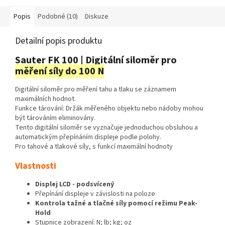
Popis
Podobné (10)
Diskuze
Detailní popis produktu
Sauter FK 100 | Digitální siloměr pro
měření síly do 100 N
Digitální siloměr pro měření tahu a tlaku se záznamem
maximálních hodnot.
Funkce tárování: Držák měřeného objektu nebo nádoby mohou
být tárováním eliminovány.
Tento digitální siloměr se vyznačuje jednoduchou obsluhou a
automatickým přepínáním displeje podle polohy.
Pro tahové a tlakové síly, s funkcí maximální hodnoty
Vlastnosti
Displej LCD - podsvícený
Přepínání displeje v závislosti na poloze
Kontrola tažné a tlačné síly pomocí režimu Peak-
Hold
Stupnice zobrazení: N; lb; kg; oz