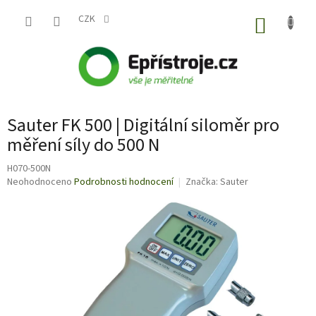
Přejít
na
CZK
NÁKUP
obsah
KOŠÍK
Sauter FK 500 | Digitální siloměr pro
měření síly do 500 N
H070-500N
Průměrné
Neohodnoceno
Podrobnosti hodnocení
Značka:
Sauter
hodnocení
produktu
je
0,0
z
5
hvězdiček.