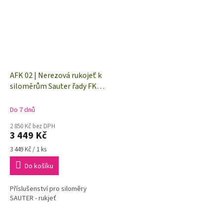
AFK 02 | Nerezová rukojeť k
siloměrům Sauter řady FK,
FC, FS
Do 7 dnů
2 850 Kč bez DPH
3 449 Kč
Měrná
3 449 Kč / 1 ks
cena:
Do košíku
Příslušenství pro siloměry
SAUTER - rukjeť