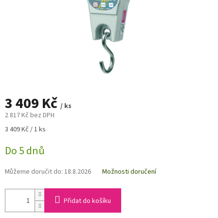
3 409 Kč
/ ks
2 817 Kč bez DPH
Měrná
3 409 Kč / 1 ks
cena:
Do 5 dnů
Můžeme doručit do:
18.8.2026
Možnosti doručení
Přidat do košíku