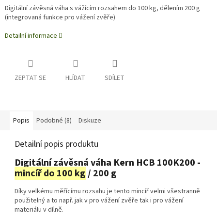
Digitální závěsná váha s vážícím rozsahem do 100 kg, dělením 200 g
(integrovaná funkce pro vážení zvěře)
Detailní informace
ZEPTAT SE
HLÍDAT
SDÍLET
Popis
Podobné (8)
Diskuze
Detailní popis produktu
Digitální závěsná váha Kern HCB 100K200 -
mincíř do 100 kg
/ 200 g
Díky velkému měřícímu rozsahu je tento mincíř velmi všestranně
použitelný a to např. jak v pro vážení zvěře tak i pro vážení
materiálu v dílně.