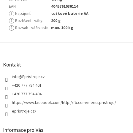
EAN
:
4045761030114
?
Napájení
:
tužkové baterie AA
?
Rozlišení - váhy
:
200 g
?
Rozsah - váživosti
:
max. 100 kg
Z
á
p
a
Kontakt
t
í
info
@
Epristroje.cz
+420 777 794 401
+420 777 794 404
https://www.facebook.com/http://fb.com/merici.pristroje/
epristroje.cz/
Informace pro Vás