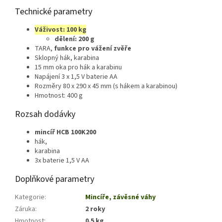
Technické parametry
Váživost: 100 kg
dělení: 200 g
TARA,
funkce pro vážení zvěře
Sklopný hák, karabina
15 mm oka pro hák a karabinu
Napájení 3 x 1,5 V baterie AA
Rozměry 80 x 290 x 45 mm (s hákem a karabinou)
Hmotnost: 400 g
Rozsah dodávky
mincíř HCB 100K200
hák,
karabina
3x baterie 1,5 V AA
Doplňkové parametry
Kategorie
:
Mincíře, závěsné váhy
Záruka
:
2 roky
Hmotnost
:
0.5 kg