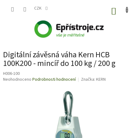
Přejít
na
CZK
NÁKUP
obsah
KOŠÍK
Digitální závěsná váha Kern HCB
100K200 - mincíř do 100 kg / 200 g
H006-100
Průměrné
Neohodnoceno
Podrobnosti hodnocení
Značka:
KERN
hodnocení
produktu
je
0,0
z
5
hvězdiček.