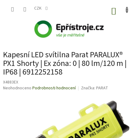
Přejít
na
CZK
NÁKUP
obsah
KOŠÍK
Kapesní LED svítilna Parat PARALUX®
PX1 Shorty | Ex zóna: 0 | 80 lm/120 m |
IP68 | 6912252158
X4883EX
Průměrné
Neohodnoceno
Podrobnosti hodnocení
Značka:
PARAT
hodnocení
produktu
je
0,0
z
5
hvězdiček.