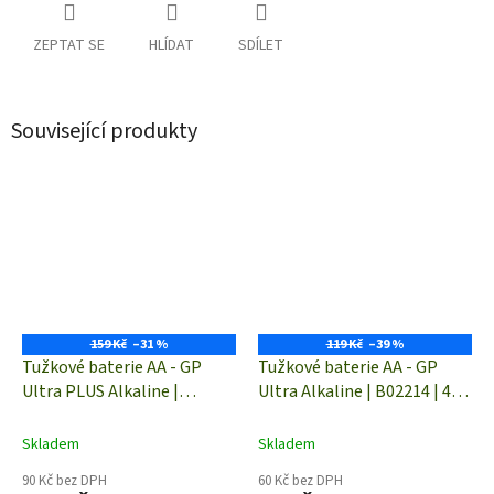
ZEPTAT SE
HLÍDAT
SDÍLET
Související produkty
159 Kč
–31 %
119 Kč
–39 %
Tužkové baterie AA - GP
Tužkové baterie AA - GP
Ultra PLUS Alkaline |
Ultra Alkaline | B02214 | 4
B03214 | 4 kusy
kusy
Skladem
Skladem
90 Kč bez DPH
60 Kč bez DPH