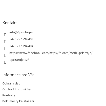
Z
á
p
a
Kontakt
t
í
info
@
Epristroje.cz
+420 777 794 401
+420 777 794 404
https://www.facebook.com/http://fb.com/merici.pristroje/
epristroje.cz/
Informace pro Vás
Ochrana dat
Obchodní podmínky
Kontakty
Dokumenty ke stažení