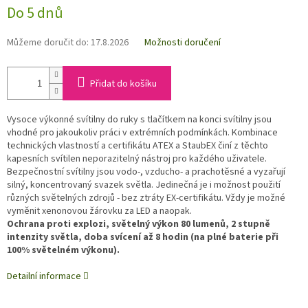
Do 5 dnů
Můžeme doručit do:
17.8.2026
Možnosti doručení
Přidat do košíku
Vysoce výkonné svítilny do ruky s tlačítkem na konci svítilny jsou
vhodné pro jakoukoliv práci v extrémních podmínkách. Kombinace
technických vlastností a certifikátu ATEX a StaubEX činí z těchto
kapesních svítilen neporazitelný nástroj pro každého uživatele.
Bezpečnostní svítilny jsou vodo-, vzducho- a prachotěsné a vyzařují
silný, koncentrovaný svazek světla. Jedinečná je i možnost použití
různých světelných zdrojů - bez ztráty EX-certifikátu. Vždy je možné
vyměnit xenonovou žárovku za LED a naopak.
Ochrana proti explozi, světelný výkon 80 lumenů, 2 stupně
intenzity světla, doba svícení až 8 hodin (na plné baterie při
100% světelném výkonu).
Detailní informace