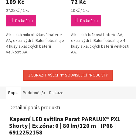
109 Kč
72 Kč
Měrná
Měrná
27,25 Kč / 1 ks
18 Kč / 1 ks
cena:
cena:
Do košíku
Do košíku
Alkalická mikrotužková baterie
Alkalická tužková baterie AA,
AA, extra výdrž. Balení obsahuje
extra výdrž. Balení obsahuje 4
4 kusy alkalických baterií
kusy alkalických baterií velikosti
velikosti AA.
AA.
ZOBRAZIT VŠECHNY SOUVISEJÍCÍ PRODUKTY
Popis
Podobné (3)
Diskuze
Detailní popis produktu
Kapesní LED svítilna Parat PARALUX® PX1
Shorty | Ex zóna: 0 | 80 lm/120 m | IP68 |
6912252158