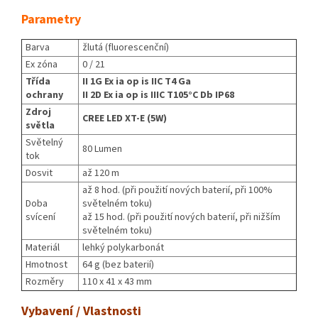
Parametry
Barva
žlutá (fluorescenční)
Ex zóna
0 / 21
Třída
II 1G Ex ia op is IIC T4 Ga
ochrany
II 2D Ex ia op is IIIC T105°C Db IP68
Zdroj
CREE LED XT-E (5W)
světla
Světelný
80 Lumen
tok
Dosvit
až 120 m
až 8 hod. (při použití nových baterií, při 100%
Doba
světelném toku)
svícení
až 15 hod. (při použití nových baterií, při nižším
světelném toku)
Materiál
lehký polykarbonát
Hmotnost
64 g (bez baterií)
Rozměry
110 x 41 x 43 mm
Vybavení / Vlastnosti