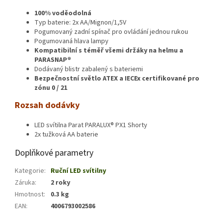
100% voděodolná
Typ baterie: 2x AA/Mignon/1,5V
Pogumovaný zadní spínač pro ovládání jednou rukou
Pogumovaná hlava lampy
Kompatibilní s téměř všemi držáky na helmu a
PARASNAP®
Dodávaný blistr zabalený s bateriemi
Bezpečnostní světlo ATEX a IECEx certifikované pro
zónu 0 / 21
Rozsah dodávky
LED svítilna Parat PARALUX® PX1 Shorty
2x tužková AA baterie
Doplňkové parametry
Kategorie
:
Ruční LED svítilny
Záruka
:
2 roky
Hmotnost
:
0.3 kg
EAN
:
4006793002586