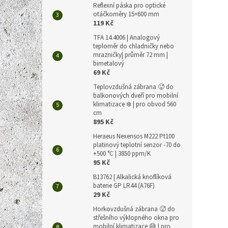
Reflexní páska pro optické
otáčkoměry 15×600 mm
119 Kč
TFA 14.4006 | Analogový
teploměr do chladničky nebo
mrazničky| průměr 72 mm |
bimetalový
69 Kč
Teplovzdušná zábrana 🥵 do
balkonových dveří pro mobilní
klimatizace ❄️ | pro obvod 560
cm
895 Kč
Heraeus Nexensos M222 Pt100
platinový teplotní senzor -70 do
+500 °C | 3850 ppm/K
95 Kč
B13762 | Alkalická knoflíková
baterie GP LR44 (A76F)
29 Kč
Horkovzdušná zábrana 🥵 do
střešního výklopného okna pro
mobilní klimatizace 😅 | pro