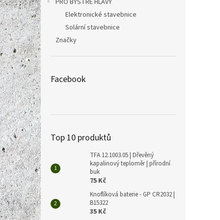
PRO BYSTRÉ HLAVY
Elektronické stavebnice
Solární stavebnice
Značky
Facebook
Top 10 produktů
TFA 12.1003.05 | Dřevěný
kapalinový teploměr | přírodní
buk
75 Kč
Knoflíková baterie - GP CR2032 |
B15322
35 Kč