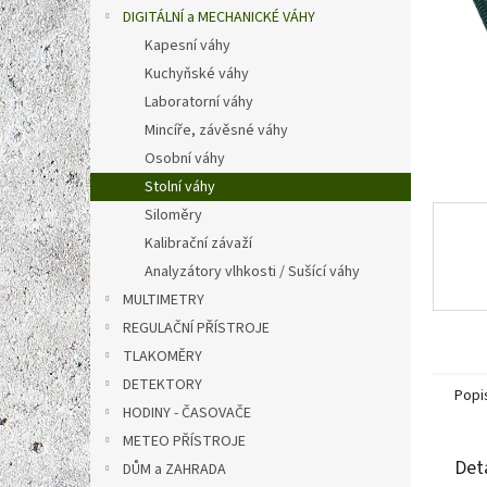
n
DIGITÁLNÍ a MECHANICKÉ VÁHY
e
Kapesní váhy
l
Kuchyňské váhy
Laboratorní váhy
Mincíře, závěsné váhy
Osobní váhy
Stolní váhy
Siloměry
Kalibrační závaží
Analyzátory vlhkosti / Sušící váhy
MULTIMETRY
REGULAČNÍ PŘÍSTROJE
TLAKOMĚRY
DETEKTORY
Popi
HODINY - ČASOVAČE
METEO PŘÍSTROJE
Det
DŮM a ZAHRADA