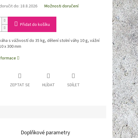
oručit do:
18.8.2026
Možnosti doručení
Přidat do košíku
váha s váživostí do 35 kg, dělení stolní váhy 10 g, vážní
10 x 300 mm
informace
ZEPTAT SE
HLÍDAT
SDÍLET
Doplňkové parametry