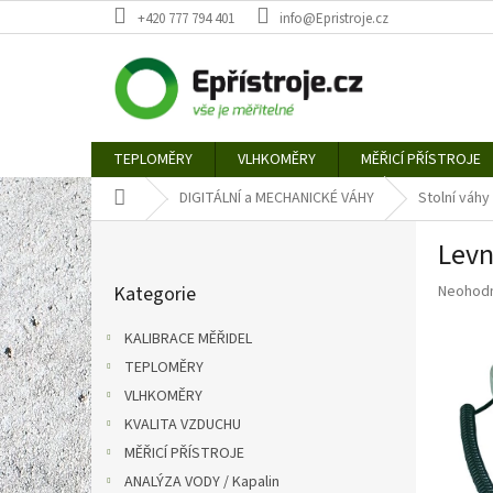
Přejít
+420 777 794 401
info@Epristroje.cz
na
obsah
TEPLOMĚRY
VLHKOMĚRY
MĚŘICÍ PŘÍSTROJE
Domů
DIGITÁLNÍ a MECHANICKÉ VÁHY
Stolní váhy
P
Levn
o
Přeskočit
s
Průměr
Kategorie
Neohod
kategorie
t
hodnoce
r
produkt
KALIBRACE MĚŘIDEL
a
je
TEPLOMĚRY
n
0,0
z
VLHKOMĚRY
n
5
í
KVALITA VZDUCHU
hvězdič
p
MĚŘICÍ PŘÍSTROJE
a
ANALÝZA VODY / Kapalin