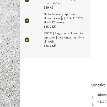
obvod 450 cm
529 Kč
📝 Kalibrovaný teploměr s
vlhkoměrem 🌡️💧 TFA 30.5002 |
MIN-MAX funkce
1 570 Kč
S3120E | Registrační vlhkoměr-
teploměr | datalogger teploty a
vlhkosti
3 679 Kč
Z
á
p
a
t
Kontakt
í
info
@
+420 7