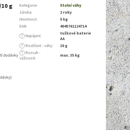
/10 g
Kategorie
:
Stolní váhy
Záruka
:
2 roky
Hmotnost
:
5 kg
EAN
:
4045761124714
tužkové baterie
?
Napájení
:
AA
?
Rozlišení - váhy
:
10 g
?
Rozsah -
stí dodávky
max. 35 kg
váživosti
:
odávky)