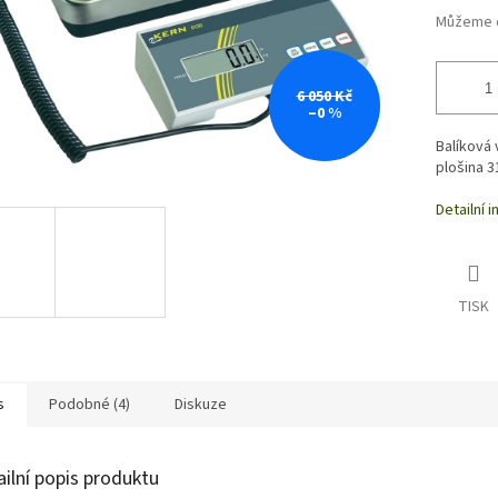
Můžeme d
6 050 Kč
–0 %
Balíková 
plošina 3
Detailní 
TISK
s
Podobné (4)
Diskuze
ailní popis produktu