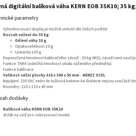
ná digitální balíková váha KERN EOB 35K10; 35 kg
hnické parametry
Vyhodnocovací displej je možné umístit dle Vašich potřeb
Rozsah vážení do 35 kg
Dělení váhy 10 g
Opakovatelnost 10 g
Linearita ±20 g
Doporučená hmotnost kalibračního závaží : 20 kg (M2), závaží není součá
Funkce TARA (odečítá hmotnost obalu váženého předmětu)
Funkce kalibrace
Velikost vážní plochy 310 x 300 x 55 mm - NEREZ OCEL
Napájení: 230 VAC nebo 6x tužková baterie AA (baterie nejsou součástí d
Rozměry: 210 x 110 x 45 mm
sah dodávky
Balíková váha KERN EOB 35K10
držák na zeď pro zobrazovací modul