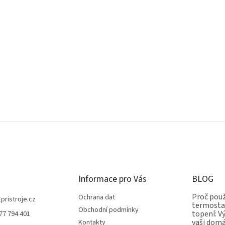
Informace pro Vás
BLOG
Proč použ
Ochrana dat
Epristroje.cz
termostat
Obchodní podmínky
topení: V
77 794 401
vaši dom
Kontakty