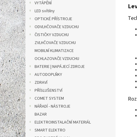
VYTÁPĚNÍ
Lev
LED svítilny
Tec
OPTICKÉ PŘÍSTROJE
ODVLHČOVAČE VZDUCHU
ČISTIČKY VZDUCHU
ZVLHČOVAČE VZDUCHU
MOBILNÍ KLIMATIZACE
OCHLAZOVAČE VZDUCHU
BATERIE | NAPÁJECÍ ZDROJE
AUTODOPLŇKY
ZDRAVÍ
PŘÍSLUŠENSTVÍ
Roz
COMET SYSTEM
NÁŘADÍ - NÁSTROJE
BAZAR
ELEKTROINSTALAČNÍ MATERIÁL
SMART ELEKTRO