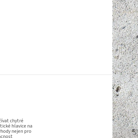
ívat chytré
ické hlavice na
ýhody nejen pro
ácnost