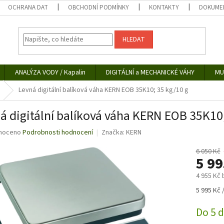
OCHRANA DAT
OBCHODNÍ PODMÍNKY
KONTAKTY
DOKUMEN
HLEDAT
ANALÝZA VODY / Kapalin
DIGITÁLNÍ a MECHANICKÉ VÁHY
MU
Levná digitální balíková váha KERN EOB 35K10; 35 kg/10 g
á digitální balíková váha KERN EOB 35K10;
né
noceno
Podrobnosti hodnocení
Značka:
KERN
ní
u
6 050 Kč
5 9
4 955 Kč
Měrná
5 995 Kč /
ek.
cena:
Do 5 